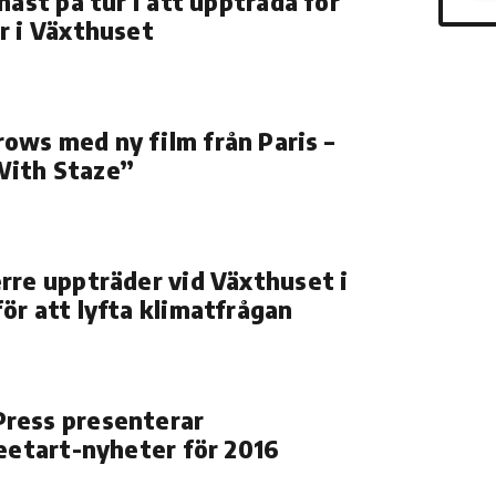
näst på tur i att uppträda för
r i Växthuset
ws med ny film från Paris –
ith Staze”
rre uppträder vid Växthuset i
ör att lyfta klimatfrågan
ress presenterar
reetart-nyheter för 2016