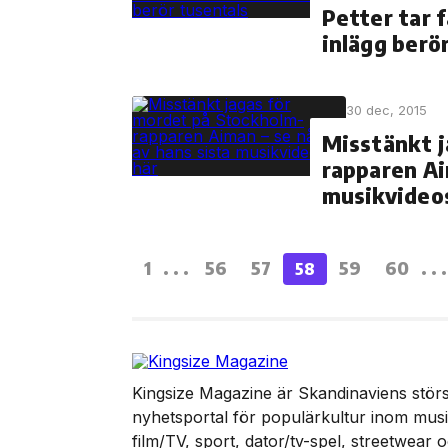
Petter tar 
inlägg berö
30 dec, 2015
Misstänkt j
rapparen Ai
musikvideo
1
...
56
57
59
60
..
58
Kingsize Magazine är Skandinaviens störst
nyhetsportal för populärkultur inom musik
film/TV, sport, dator/tv-spel, streetwear 