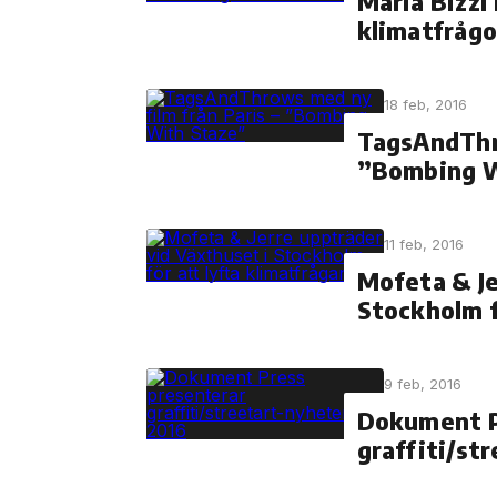
Maria Bizzi 
klimatfrågo
18 feb, 2016
TagsAndThro
”Bombing W
11 feb, 2016
Mofeta & Je
Stockholm f
9 feb, 2016
Dokument P
graffiti/st