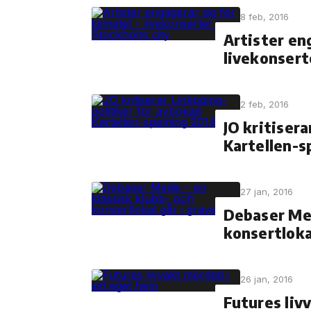
8 feb, 2016
Artister en
livekonsert
2 feb, 2016
JO kritiser
Kartellen-s
27 jan, 2016
Debaser Med
konsertloka
26 jan, 2016
Futures liv