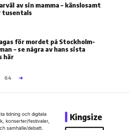
farväl av sin mamma – känslosamt
r tusentals
agas för mordet på Stockholm-
man – se några av hans sista
s här
.
64
➜
a tidning och digitala
Kingsize
, konserter/festivaler,
och samhälle/debatt.