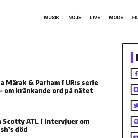
MUSIK
NÖJE
LIVE
MODE
FI
a Märak & Parham i UR:s serie
 – om kränkande ord på nätet
h Scotty ATL i intervjuer om
esh’s död