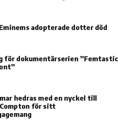
 Eminems adopterade dotter död
g för dokumentärserien ”Femtastic
ront”
mar hedras med en nyckel till
Compton för sitt
ngagemang