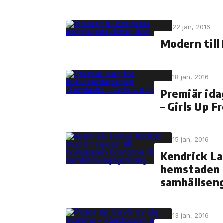
22 jan, 2016
Modern till
18 jan, 2016
Premiär ida
– Girls Up F
15 jan, 2016
Kendrick La
hemstaden 
samhällse
13 jan, 2016