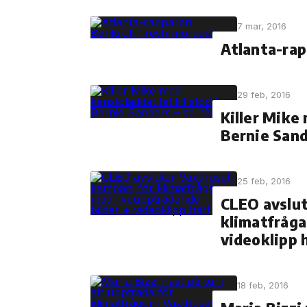
7 mar, 2016
Atlanta-rap
29 feb, 2016
Killer Mike 
Bernie Sand
25 feb, 2016
CLEO avslu
klimatfråga
videoklipp 
18 feb, 2016