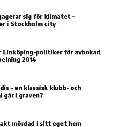
gagerar sig för klimatet –
er i Stockholm city
ar Linköping-politiker för avbokad
pelning 2014
is – en klassisk klubb- och
l går i graven?
vakt mördad i sitt eget hem