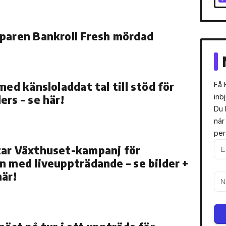
paren Bankroll Fresh mördad
med känsloladdat tal till stöd för
Få 
ers – se här!
inb
Du 
när
per
tar Växthuset-kampanj för
n med liveuppträdande – se bilder +
här!