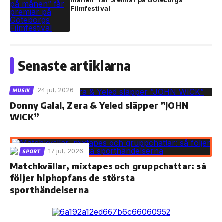
månen” får premiär på Göteborgs
Filmfestival
Senaste artiklarna
24 jul, 2026
MUSIK
Donny Galal, Zera & Yeled släpper ”JOHN
WICK”
17 jul, 2026
SPORT
Matchkvällar, mixtapes och gruppchattar: så
följer hiphopfans de största
sporthändelserna