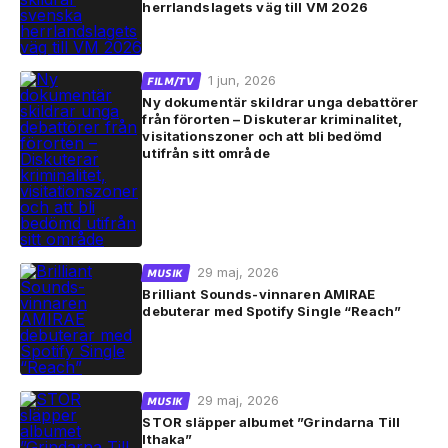
herrlandslagets väg till VM 2026
1 jun, 2026
FILM/TV
Ny dokumentär skildrar unga debattörer
från förorten – Diskuterar kriminalitet,
visitationszoner och att bli bedömd
utifrån sitt område
29 maj, 2026
MUSIK
Brilliant Sounds-vinnaren AMIRAE
debuterar med Spotify Single “Reach”
29 maj, 2026
MUSIK
STOR släpper albumet ”Grindarna Till
Ithaka”