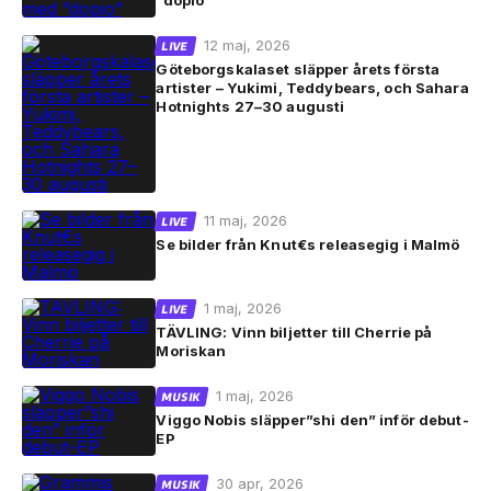
”dopio”
12 maj, 2026
LIVE
Göteborgskalaset släpper årets första
artister – Yukimi, Teddybears, och Sahara
Hotnights 27–30 augusti
11 maj, 2026
LIVE
Se bilder från Knut€s releasegig i Malmö
1 maj, 2026
LIVE
TÄVLING: Vinn biljetter till Cherrie på
Moriskan
1 maj, 2026
MUSIK
Viggo Nobis släpper”shi den” inför debut-
EP
30 apr, 2026
MUSIK