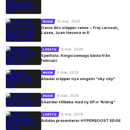
10 mar, 2026
MUSIK
Denis Alic släpper remix – Frej Larsson,
Lazee, Juan Havana m.fl
6 mar, 2026
LIVSSTIL
Spellista: Kingsizemags bästa från
februari
6 mar, 2026
MUSIK
Abadai släpper nya singeln “sky city”
6 mar, 2026
MUSIK
Skander tillbaka med ny EP:n ”Aldrig”
6 mar, 2026
LIVSSTIL
Adidas presenterar HYPERBOOST EDGE