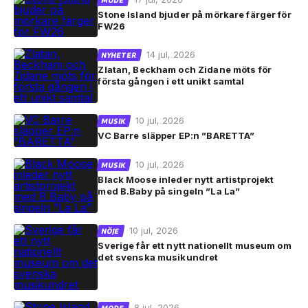
MODE
Stone Island bjuder på mörkare färger för
FW26
14 jul, 2026
NYHETER
Zlatan, Beckham och Zidane möts för
första gången i ett unikt samtal
10 jul, 2026
MUSIK
VC Barre släpper EP:n ”BARETTA”
10 jul, 2026
MUSIK
Black Moose inleder nytt artistprojekt
med B.Baby på singeln ”La La”
10 jul, 2026
NÖJE
Sverige får ett nytt nationellt museum om
det svenska musikundret
8 jul, 2026