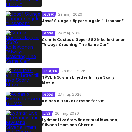
29 maj, 2026
MUSIK
Josef Slunge släpper singeln ”Lissabon”
28 maj, 2026
MODE
Connie Costas släpper SS26-kollektionen
”Always Crashing The Same Car”
28 maj, 2026
FILM/TV
TÄVLING: vinn biljetter till nya Scary
Movie
27 maj, 2026
MODE
Adidas x Henke Larsson för VM
26 maj, 2026
LIVE
Lydmar Live återvänder med Mwuana,
Silvana Imam och Cherrie