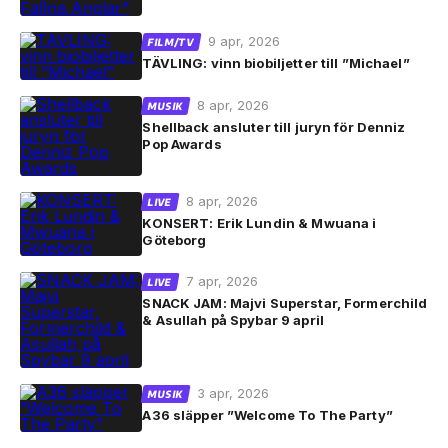
9 apr, 2026
FILM/TV
TÄVLING: vinn biobiljetter till ”Michael”
8 apr, 2026
MUSIK
Shellback ansluter till juryn för Denniz
Pop Awards
8 apr, 2026
LIVE
KONSERT: Erik Lundin & Mwuana i
Göteborg
7 apr, 2026
LIVE
SNACK JAM: Majvi Superstar, Formerchild
& Asullah på Spybar 9 april
3 apr, 2026
MUSIK
A36 släpper ”Welcome To The Party”