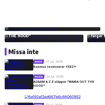
MODE
Rasmus recenserar YEEZY
Skip
MUSIK
MODE
to
ADAAM & Z.E släpper ”MAMA OUT
Stone I
the
THE HOOD”
färger
content
Missa inte
27 jul, 2026
MODE
Rasmus recenserar YEEZY
24 jul, 2026
MUSIK
ADAAM & Z.E släpper ”MAMA OUT THE
HOOD”
17 jul, 2026