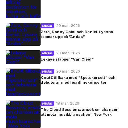
20 mar, 2026
MUSIK
Zera, Donny Galal och DanièL Lyssna
teamar upp på ”Andas”
20 mar, 2026
MUSIK
Lekaye släpper ”Van Cleef”
20 mar, 2026
MUSIK
Knut€ tillbaka med ”Spetskorsett” och
debuterar med headlinekonserter
18 mar, 2026
MUSIK
The Cloud Sessions: ansök om chansen
att möta musikbranschen i New York