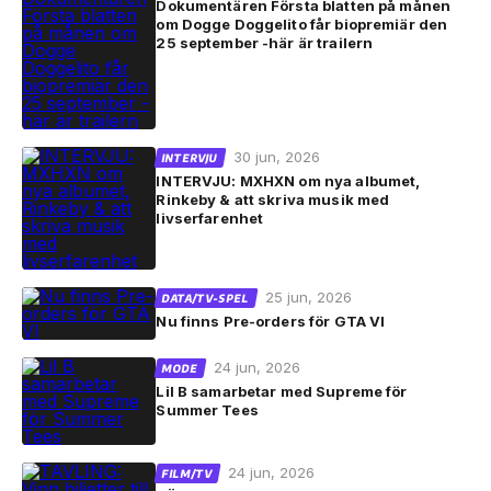
Dokumentären Första blatten på månen
om Dogge Doggelito får biopremiär den
25 september -här är trailern
30 jun, 2026
INTERVJU
INTERVJU: MXHXN om nya albumet,
Rinkeby & att skriva musik med
livserfarenhet
25 jun, 2026
DATA/TV-SPEL
Nu finns Pre-orders för GTA VI
24 jun, 2026
MODE
Lil B samarbetar med Supreme för
Summer Tees
24 jun, 2026
FILM/TV