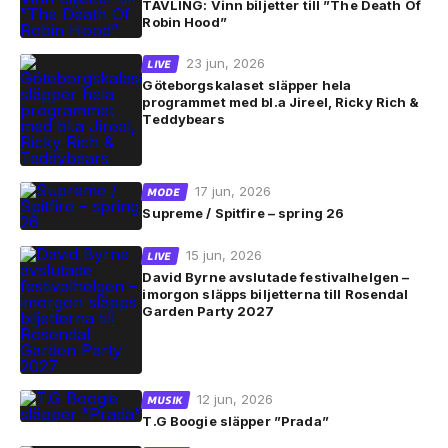
TÄVLING: Vinn biljetter till ”The Death Of
Robin Hood”
23 jun, 2026
LIVE
Göteborgskalaset släpper hela
programmet med bl.a Jireel, Ricky Rich &
Teddybears
17 jun, 2026
MODE
Supreme / Spitfire – spring 26
15 jun, 2026
LIVE
David Byrne avslutade festivalhelgen –
imorgon släpps biljetterna till Rosendal
Garden Party 2027
12 jun, 2026
MUSIK
T.G Boogie släpper ”Prada”