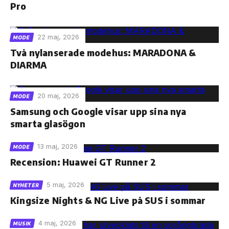
Pro
22 maj, 2026
MODE
Två nylanserade modehus: MARADONA &
DIARMA
20 maj, 2026
MODE
Samsung och Google visar upp sina nya
smarta glasögon
13 maj, 2026
MODE
Recension: Huawei GT Runner 2
5 maj, 2026
NYHETER
Kingsize Nights & NG Live på SUS i sommar
4 maj, 2026
MUSIK