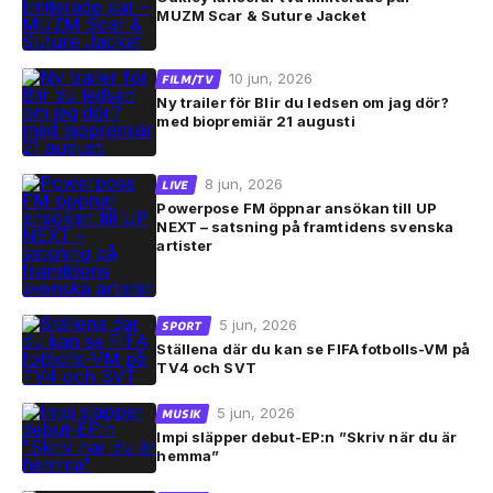
MUZM Scar & Suture Jacket
10 jun, 2026
FILM/TV
Ny trailer för Blir du ledsen om jag dör?
med biopremiär 21 augusti
8 jun, 2026
LIVE
Powerpose FM öppnar ansökan till UP
NEXT – satsning på framtidens svenska
artister
5 jun, 2026
SPORT
Ställena där du kan se FIFA fotbolls-VM på
TV4 och SVT
5 jun, 2026
MUSIK
Impi släpper debut-EP:n ”Skriv när du är
hemma”