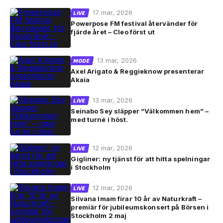
17 mar, 2026
LIVE
Powerpose FM festival återvänder för
fjärde året – Cleo först ut
13 mar, 2026
MODE
Axel Arigato & Reggieknow presenterar
Akaia
13 mar, 2026
LIVE
Seinabo Sey släpper ”Välkommen hem” –
med turné i höst.
12 mar, 2026
LIVE
Gigliner: ny tjänst för att hitta spelningar
i Stockholm
12 mar, 2026
LIVE
Silvana Imam firar 10 år av Naturkraft –
premiär för jubileumskonsert på Börsen i
Stockholm 2 maj