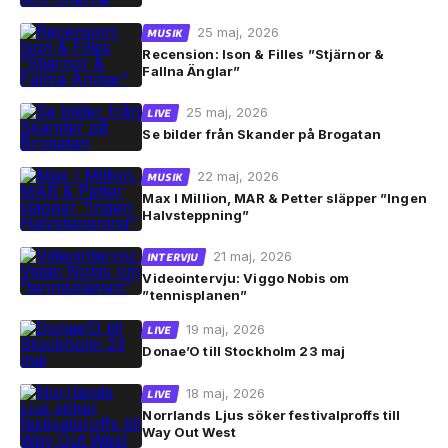
25 maj, 2026
MUSIK
Recension: Ison & Filles ”Stjärnor &
Fallna Änglar”
25 maj, 2026
LIVE
Se bilder från Skander på Brogatan
22 maj, 2026
MUSIK
Max I Million, MAR & Petter släpper ”Ingen
Halvsteppning”
21 maj, 2026
INTERVJU
Videointervju: Viggo Nobis om
”tennisplanen”
19 maj, 2026
LIVE
Donae’O till Stockholm 23 maj
18 maj, 2026
LIVE
Norrlands Ljus söker festivalproffs till
Way Out West