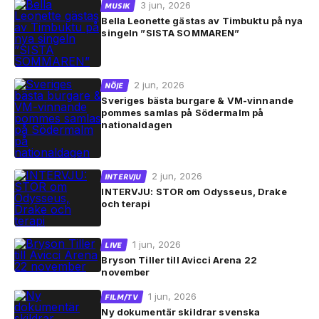
3 jun, 2026
MUSIK
Bella Leonette gästas av Timbuktu på nya
singeln ”SISTA SOMMAREN”
2 jun, 2026
NÖJE
Sveriges bästa burgare & VM-vinnande
pommes samlas på Södermalm på
nationaldagen
2 jun, 2026
INTERVJU
INTERVJU: STOR om Odysseus, Drake
och terapi
1 jun, 2026
LIVE
Bryson Tiller till Avicci Arena 22
november
1 jun, 2026
FILM/TV
Ny dokumentär skildrar svenska