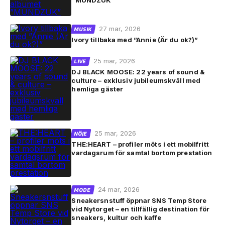
”MUNDZUK”
27 mar, 2026
MUSIK
Ivory tillbaka med ”Annie (Är du ok?)”
25 mar, 2026
LIVE
DJ BLACK MOOSE: 22 years of sound &
culture – exklusiv jubileumskväll med
hemliga gäster
25 mar, 2026
NÖJE
THE:HEART – profiler möts i ett mobilfritt
vardagsrum för samtal bortom prestation
24 mar, 2026
MODE
Sneakersnstuff öppnar SNS Temp Store
vid Nytorget – en tillfällig destination för
sneakers, kultur och kaffe