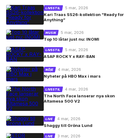
5 mar, 2026
LIVSSTIL
Kari Traas SS26-kollektion ”Ready for
Anything”
5 mar, 2026
MUSIK
Top 10 låtar just nu: INOMI
5 mar, 2026
LIVSSTIL
ASAP ROCKY x RAY-BAN
4 mar, 2026
NÖJE
Nyheter på HBO Max i mars
4 mar, 2026
LIVSSTIL
The North Face lanserar nya skon
Altamesa 500 V2
4 mar, 2026
LIVE
Shaggy till Gröna Lund
3 mar, 2026
LIVE