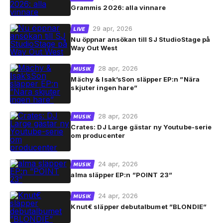
Grammis 2026: alla vinnare
29 apr, 2026
LIVE
Nu öppnar ansökan till SJ StudioStage på
Way Out West
28 apr, 2026
MUSIK
Mächy & Isak’sSon släpper EP:n ”Nära
skjuter ingen hare”
28 apr, 2026
MUSIK
Crates: DJ Large gästar ny Youtube-serie
om producenter
24 apr, 2026
MUSIK
alma släpper EP:n ”POINT 23”
24 apr, 2026
MUSIK
Knut€ släpper debutalbumet ”BLONDIE”