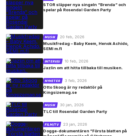
STOR släpper nya singeln ”Brenda” och
spelar på Rosendal Garden Party
20 feb, 2026
MUSIK
Musikfredag – Baby Keem, Henok Achido,
SEMI m.fl
10 feb, 2026
INTERVJU
Jazlin om att hitta tillbaka till musiken.
3 feb, 2026
NYHETER
Otto Skoog är ny redaktör på
Kingsizemag.se
30 jan, 2026
MUSIK
TLC till Rosendal Garden Party
23 jan, 2026
FILM/TV
Dogge-dokumentären ”Första blatten på