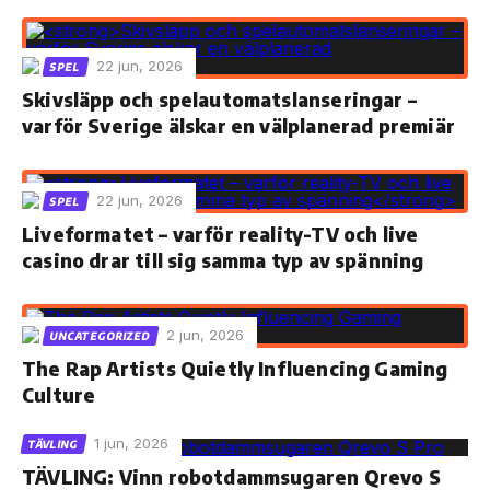
22 jun, 2026
SPEL
Skivsläpp och spelautomatslanseringar –
varför Sverige älskar en välplanerad premiär
22 jun, 2026
SPEL
Liveformatet – varför reality-TV och live
casino drar till sig samma typ av spänning
2 jun, 2026
UNCATEGORIZED
The Rap Artists Quietly Influencing Gaming
Culture
1 jun, 2026
TÄVLING
TÄVLING: Vinn robotdammsugaren Qrevo S