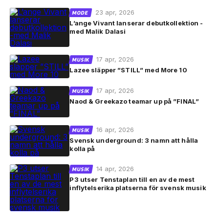
23 apr, 2026
MODE
L’ange Vivant lanserar debutkollektion -
med Malik Dalasi
17 apr, 2026
MUSIK
Lazee släpper ”STILL” med More 10
17 apr, 2026
MUSIK
Naod & Greekazo teamar up på ”FINAL”
16 apr, 2026
MUSIK
Svensk underground: 3 namn att hålla
kolla på
14 apr, 2026
MUSIK
P3 utser Tenstaplan till en av de mest
inflytelserika platserna för svensk musik