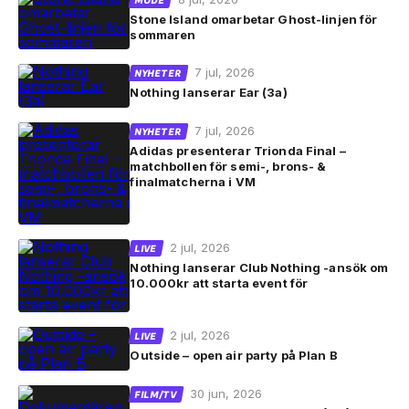
MODE
Stone Island omarbetar Ghost-linjen för
sommaren
7 jul, 2026
NYHETER
Nothing lanserar Ear (3a)
7 jul, 2026
NYHETER
Adidas presenterar Trionda Final –
matchbollen för semi-, brons- &
finalmatcherna i VM
2 jul, 2026
LIVE
Nothing lanserar Club Nothing -ansök om
10.000kr att starta event för
2 jul, 2026
LIVE
Outside – open air party på Plan B
30 jun, 2026
FILM/TV