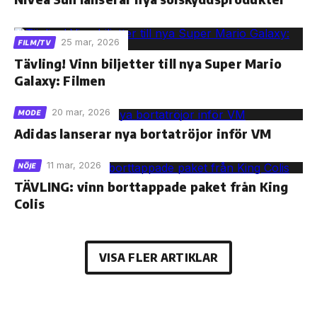
25 mar, 2026
FILM/TV
Tävling! Vinn biljetter till nya Super Mario
Galaxy: Filmen
20 mar, 2026
MODE
Adidas lanserar nya bortatröjor inför VM
11 mar, 2026
NÖJE
TÄVLING: vinn borttappade paket från King
Colis
VISA FLER ARTIKLAR