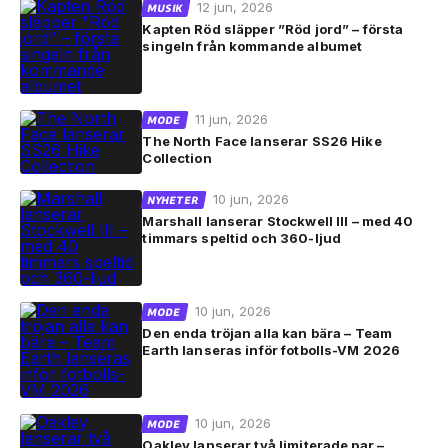
12 jun, 2026
MUSIK
Kapten Röd släpper ”Röd jord” – första
singeln från kommande albumet
11 jun, 2026
MODE
The North Face lanserar SS26 Hike
Collection
10 jun, 2026
NYHETER
Marshall lanserar Stockwell III – med 40
timmars speltid och 360-ljud
10 jun, 2026
MODE
Den enda tröjan alla kan bära – Team
Earth lanseras inför fotbolls-VM 2026
10 jun, 2026
MODE
Oakley lanserar två limiterade par –