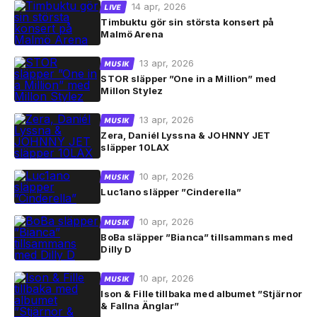
14 apr, 2026
LIVE
Timbuktu gör sin största konsert på
Malmö Arena
13 apr, 2026
MUSIK
STOR släpper ”One in a Million” med
Millon Stylez
13 apr, 2026
MUSIK
Zera, Daniél Lyssna & JOHNNY JET
släpper 10LAX
10 apr, 2026
MUSIK
Luc1ano släpper ”Cinderella”
10 apr, 2026
MUSIK
BoBa släpper ”Bianca” tillsammans med
Dilly D
10 apr, 2026
MUSIK
Ison & Fille tillbaka med albumet ”Stjärnor
& Fallna Änglar”