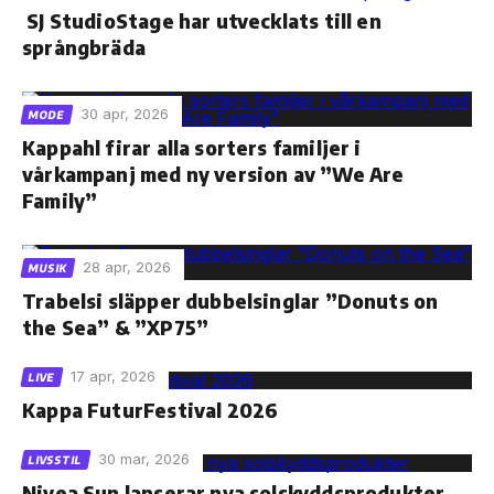
SJ StudioStage har utvecklats till en
språngbräda
30 apr, 2026
MODE
Kappahl firar alla sorters familjer i
vårkampanj med ny version av ”We Are
Family”
28 apr, 2026
MUSIK
Trabelsi släpper dubbelsinglar ”Donuts on
the Sea” & ”XP75”
17 apr, 2026
LIVE
Kappa FuturFestival 2026
30 mar, 2026
LIVSSTIL
Nivea Sun lanserar nya solskyddsprodukter