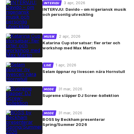
3 apr, 2026
INTERVJU
INTERVJU: Davido – om nigeriansk musik
och personlig utveckling
2 apr, 2026
MUSIK
Katarina Cup storsatsar: fler orter och
workshop med Max Martin
1 apr, 2026
LIVE
Selam öppnar ny livescen nära Hornstull
31 mar, 2026
MODE
Supreme släpper DJ Screw-kollektion
31 mar, 2026
MODE
BOSS by Beckham presenterar
Spring/Summer 2026