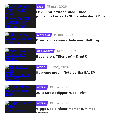
15 maj, 2026
LIVE
Erik Lundin firar ”Suedi” med
jubileumskonsert i Stockholm den 27 maj
14 maj, 2026
NYHETER
Charlie xcx i samarbete med Nothing
13 maj, 2026
RECENSION
Recension: ”Blondie” – Knut€
13 maj, 2026
MODE
Supreme med inflytelserika SALEM
13 maj, 2026
MUSIK
Julia Mraz släpper ”Oss Två”
13 maj, 2026
MUSIK
Viggo Nobis håller momentum med