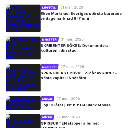
31 mar, 2026
LIVSSTIL
Eken Marknad: Sveriges största kurerade
vintagemarknad 6-7 juni
31 mar, 2026
NYHETER
SKRIBENTER SÖKES: Dokumentera
kulturen i din stad
27 mar, 2026
GRAFFITI
SPRINGBEAST 2026: Tolv år av kultur –
nästa kapitel i Snösätra
27 mar, 2026
MUSIK
Top 10 låtar just nu: DJ Black Moose
27 mar, 2026
MUSIK
GRISBUKTEN släpper albumet