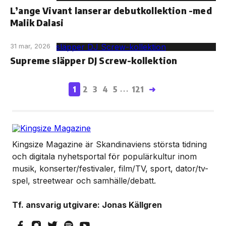
L’ange Vivant lanserar debutkollektion -med
Malik Dalasi
31 mar, 2026
Supreme släpper DJ Screw-kollektion
1
2
3
4
5
121
➜
...
Kingsize Magazine är Skandinaviens största tidning
och digitala nyhetsportal för populärkultur inom
musik, konserter/festivaler, film/TV, sport, dator/tv-
spel, streetwear och samhälle/debatt.
Tf. ansvarig utgivare: Jonas Källgren