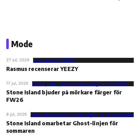
Skip
to
Mode
the
content
27 jul, 2026
Rasmus recenserar YEEZY
17 jul, 2026
Stone Island bjuder på mörkare färger för
FW26
8 jul, 2026
Stone Island omarbetar Ghost-linjen för
sommaren