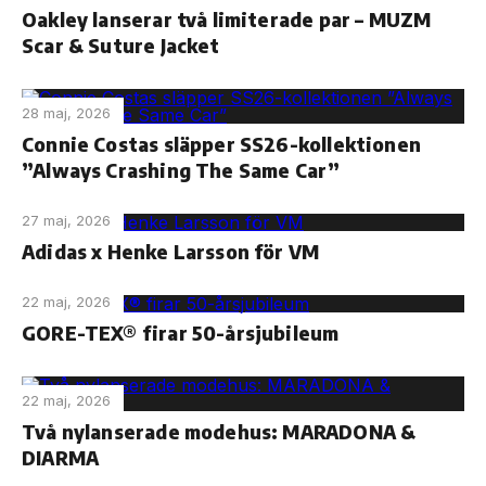
Oakley lanserar två limiterade par – MUZM
Scar & Suture Jacket
28 maj, 2026
Connie Costas släpper SS26-kollektionen
”Always Crashing The Same Car”
27 maj, 2026
Adidas x Henke Larsson för VM
22 maj, 2026
GORE-TEX® firar 50-årsjubileum
22 maj, 2026
Två nylanserade modehus: MARADONA &
DIARMA