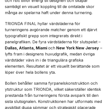
och rött tillför energi till designen och skapar
samtidigt en visuell koppling till de omtalade skor
många av spelarna haft under denna turnering.
TRIONDA FINAL hyllar värdstäderna för
turneringens avgörande matcher genom ett djärvt
typografiskt grepp som integrerats direkt i
panelgrafiken. De fyra värdstäderna för slutspelet –
Dallas, Atlanta, Miami
och
New York New Jersey
–
lyfts fram i designens huvudgrafik, medan övriga
värdstäder vävs in i de triangulära grafiska
elementen. Resultatet är ett visuellt berättande som
löper över hela bollens yta.
Bollen behåller samma fyrpanelskonstruktion och
ytstruktur som TRIONDA, vilket säkerställer identisk
prestanda från turneringens första avspark till den
sista slutsignalen. Konstruktionen har utformats med
avsiktligt djupa sömmar och strategiskt placerade