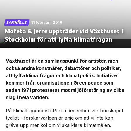
11 februari, 2016
SAMHÄLLE
Mofeta & Jerre uppträder vid Växthuset i
Skip
to
Stockholm för att lyfta klimatfrågan
the
content
Växthuset är en samlingspunkt för artister, men
också andra konstnärer, debattörer och politiker,
att lyfta klimatfrågor och klimatpolitik. Initiativet
kommer från organisationen Greenpeace som
sedan 1971 protesterat mot miljöförstöring av olika
slag i hela världen.
På klimattoppmötet i Paris i december var budskapet
tydligt – forskarvärlden är enig om att vi inte kan
gräva upp mer kol om vi ska klara klimatmålen.