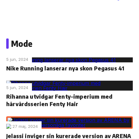
Skip
to
Mode
the
content
5 jun, 2024
Nike Running lanserar nya skon Pegasus 41
5 jun, 2024
Rihanna utvidgar Fenty-imperium med
hårvårdsserien Fenty Hair
27 maj, 2024
Jelassi inviger sin kurerade version av ARENA