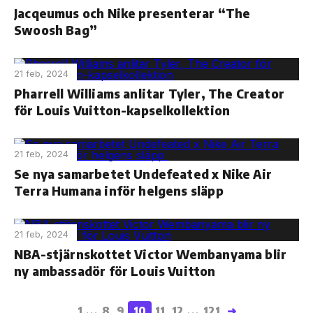
Jacqeumus och Nike presenterar “The
Swoosh Bag”
21 feb, 2024
Pharrell Williams anlitar Tyler, The Creator
för Louis Vuitton-kapselkollektion
21 feb, 2024
Se nya samarbetet Undefeated x Nike Air
Terra Humana inför helgens släpp
21 feb, 2024
NBA-stjärnskottet Victor Wembanyama blir
ny ambassadör för Louis Vuitton
1
8
9
10
11
12
121
➜
...
...