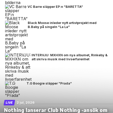
VC Barre släpper EP:n ”BARETTA”
Black Moose inleder nytt artistprojekt med
B.Baby på singeln ”La La”
INTERVJU: MXHXN om nya albumet, Rinkeby &
att skriva musik med livserfarenhet
T.G Boogie släpper ”Prada”
2 jul, 2026
LIVE
Nothing lanserar Club Nothing -ansök om