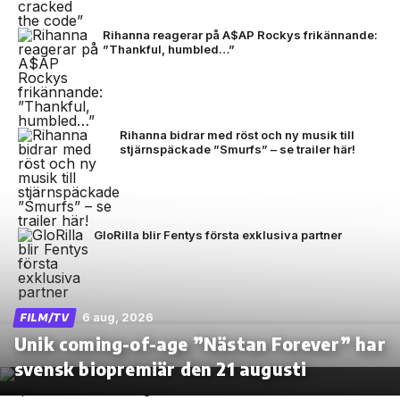
Rihanna reagerar på A$AP Rockys frikännande:
”Thankful, humbled…”
Rihanna bidrar med röst och ny musik till
stjärnspäckade ”Smurfs” – se trailer här!
GloRilla blir Fentys första exklusiva partner
6 aug, 2026
FILM/TV
Unik coming-of-age ”Nästan Forever” har
svensk biopremiär den 21 augusti