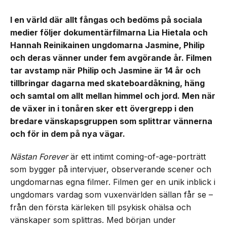
I en värld där allt fångas och bedöms på sociala
medier följer dokumentärfilmarna Lia Hietala och
Hannah Reinikainen ungdomarna Jasmine, Philip
och deras vänner under fem avgörande år. Filmen
tar avstamp när Philip och Jasmine är 14 år och
tillbringar dagarna med skateboardåkning, häng
och samtal om allt mellan himmel och jord. Men när
de växer in i tonåren sker ett övergrepp i den
bredare vänskapsgruppen som splittrar vännerna
och för in dem på nya vägar.
Nästan Forever
är ett intimt coming-of-age-porträtt
som bygger på intervjuer, observerande scener och
ungdomarnas egna filmer. Filmen ger en unik inblick i
ungdomars vardag som vuxenvärlden sällan får se –
från den första kärleken till psykisk ohälsa och
vänskaper som splittras. Med början under