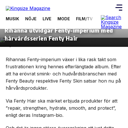
MUSIK
NÖJE
LIVE
MODE
FILM/TV
VIDEOS
ÖV
5 juni, 2024
MODE
Rihanna utvidgar Fenty-imperium med
Skip
to
hårvårdsserien Fenty Hair
the
content
Rihannas Fenty-imperium växer i lika rask takt som
frustrationen kring hennes efterlängtade album. Efter
att ha erövrat smink- och hudvårdsbranschen med
Fenty Beauty respektive Fenty Skin satsar hon nu på
hårvårdsprodukter.
Via Fenty Hair ska märket erbjuda produkter för att
”repair, strengthen, hydrate, smooth, and protect”,
enligt deras Instagram-bio.