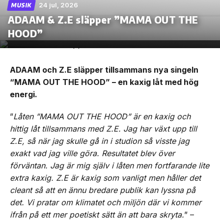
24 jul, 2026
MUSIK
ADAAM & Z.E släpper ”MAMA OUT THE
HOOD”
ADAAM och Z.E släpper tillsammans nya singeln
“MAMA OUT THE HOOD” – en kaxig låt med hög
energi.
”
Låten ”MAMA OUT THE HOOD” är en kaxig och
hittig låt tillsammans med Z.E. Jag har växt upp till
Z.E, så när jag skulle gå in i studion så visste jag
exakt vad jag ville göra. Resultatet blev över
förväntan. Jag är mig själv i låten men fortfarande lite
extra kaxig. Z.E är kaxig som vanligt men håller det
cleant så att en ännu bredare publik kan lyssna på
det. Vi pratar om klimatet och miljön där vi kommer
ifrån på ett mer poetiskt sätt än att bara skryta.
” –