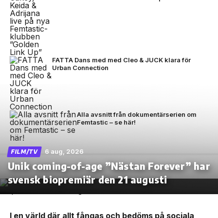
FATTA Dans med med Cleo & JUCK klara för
Urban Connection
Alla avsnitt från dokumentärserien om
Femtastic – se här!
6 aug, 2026
FILM/TV
Unik coming-of-age ”Nästan Forever” har
svensk biopremiär den 21 augusti
I en värld där allt fångas och bedöms på sociala