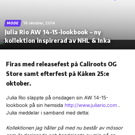
16 oktober, 2014
MODE
Julia Rio AW 14-15-lookbook – ny
Skip
to
kollektion inspirerad av NHL & Inka
the
content
Firas med releasefest på Caliroots OG
Store samt efterfest på Kåken 25:e
oktober.
Julia Rio släppte på onsdagen sin AW 14-15-
lookbook på sin hemsida
http://www.juliario.
com
.
Julia meddelar i samband med detta:
Kollektionen jag håller på med nu består av mössor