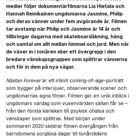
medier följer dokumentärfilmarna Lia Hietala och
Hannah Reinikainen ungdomarna Jasmine, Philip
och deras vänner under fem avgörande år. Filmen
tar avstamp när Philip och Jasmine är 14 år och
tillbringar dagarna med skateboardåkning, häng
och samtal om allt mellan himmel och jord. Men när
de växer in i tonåren sker ett övergrepp i den
bredare vänskapsgruppen som splittrar vännerna
och för in dem på nya vägar.
Nästan Forever
är ett intimt coming-of-age-porträtt
som bygger på intervjuer, observerande scener och
ungdomarnas egna filmer. Filmen ger en unik inblick i
ungdomars vardag som vuxenvärlden sällan får se –
från den första kärleken till psykisk ohälsa och
vänskaper som splittras. Med början under
sommaren 2020 skildrar filmen övergången från
barndomens sorglösa dagar till tonårstidens