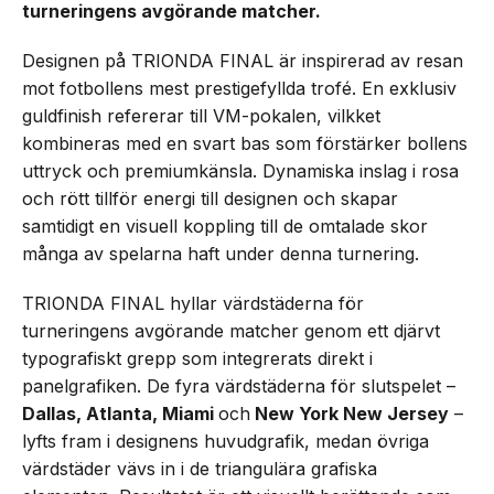
turneringens avgörande matcher.
Designen på TRIONDA FINAL är inspirerad av resan
mot fotbollens mest prestigefyllda trofé. En exklusiv
guldfinish refererar till VM-pokalen, vilkket
kombineras med en svart bas som förstärker bollens
uttryck och premiumkänsla. Dynamiska inslag i rosa
och rött tillför energi till designen och skapar
samtidigt en visuell koppling till de omtalade skor
många av spelarna haft under denna turnering.
TRIONDA FINAL hyllar värdstäderna för
turneringens avgörande matcher genom ett djärvt
typografiskt grepp som integrerats direkt i
panelgrafiken. De fyra värdstäderna för slutspelet –
Dallas, Atlanta, Miami
och
New York New Jersey
–
lyfts fram i designens huvudgrafik, medan övriga
värdstäder vävs in i de triangulära grafiska