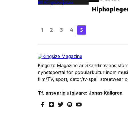
Hiphoplegen
1
2
3
4
5
Kingsize Magazine är Skandinaviens störst
nyhetsportal för populärkultur inom musik
film/TV, sport, dator/tv-spel, streetwear 
Tf. ansvarig utgivare: Jonas Källgren