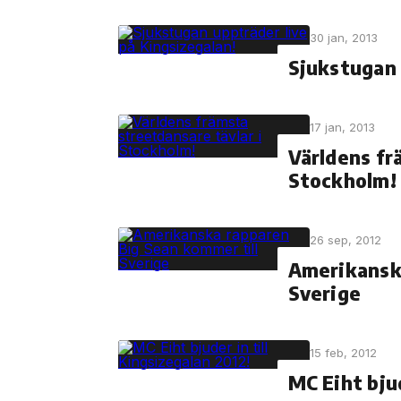
30 jan, 2013
Sjukstugan 
17 jan, 2013
Världens fr
Stockholm!
26 sep, 2012
Amerikanska
Sverige
15 feb, 2012
MC Eiht bjud