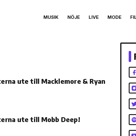
MUSIK
NÖJE
LIVE
MODE
FI
tterna ute till Macklemore & Ryan
tterna ute till Mobb Deep!