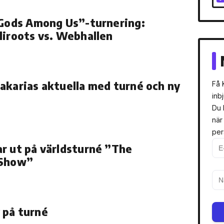
 Gods Among Us”-turnering:
liroots vs. Webhallen
akarias aktuella med turné och ny
Få 
inb
Du 
när
per
r ut på världsturné ”The
 Show”
 på turné