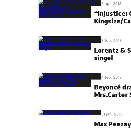
8 apr, 2013
“Injustice:
Kingsize/Ca
8 feb, 2013
Lorentz & S
singel
4 feb, 2013
Beyoncé dra
Mrs.Carter
31 jan, 2013
Max Peezay