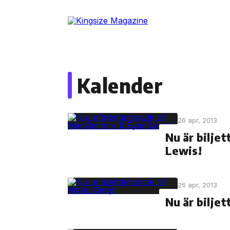
Skip
to
the
content
Kalender
26 apr, 2013
Nu är bilje
Lewis!
26 apr, 2013
Nu är bilje