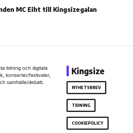
den MC Eiht till Kingsizegalan
a tidning och digitala
Kingsize
, konserter/festivaler,
och samhälle/debatt.
NYHETSBREV
TIDNING
COOKIEPOLICY