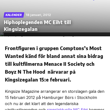
18 januari, 2012
KALENDER
Hiphoplegenden MC Eiht till
Skip
Kingsizegalan
to
the
content
Frontfiguren i gruppen Comptons’s Most
Wanted känd för bland annat sina bidrag
till kultfilmerna Menace II Society och
Boyz N The Hood närvarar på
Kingsizegalan 15:e februari.
Kingsize Magazine arrangerar en storslagen gala den
15 februari 2012 på Hamburger Börs i Stockholm
och nu är det klart att den legendariska
västkustlegenden och
singelaktuella MC Eiht
kommer