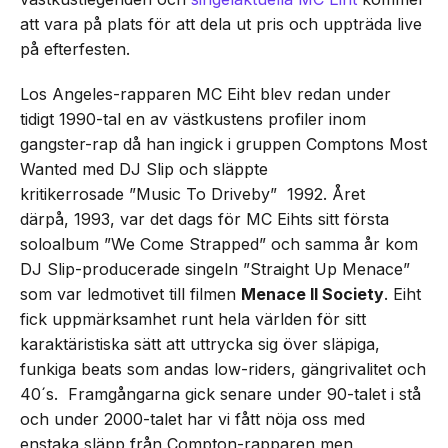
att vara på plats för att dela ut pris och uppträda live
på efterfesten.
Los Angeles-rapparen MC Eiht blev redan under
tidigt 1990-tal en av västkustens profiler inom
gangster-rap då han ingick i gruppen Comptons Most
Wanted med DJ Slip och släppte
kritikerrosade ”Music To Driveby” 1992. Året
därpå, 1993, var det dags för MC Eihts sitt första
soloalbum ”We Come Strapped” och samma år kom
DJ Slip-producerade singeln ”Straight Up Menace”
som var ledmotivet till filmen
Menace II Society
. Eiht
fick uppmärksamhet runt hela världen för sitt
karaktäristiska sätt att uttrycka sig över släpiga,
funkiga beats som andas low-riders, gängrivalitet och
40´s. Framgångarna gick senare under 90-talet i stå
och under 2000-talet har vi fått nöja oss med
enstaka släpp från Compton-rapparen men