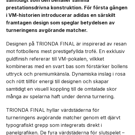
samtidigt som den behåller samma
prestationsdrivna konstruktion. För första gången
i VM-historien introducerar adidas en särskilt
framtagen design som speglar betydelsen av
turneringens avgörande matcher.
Designen på TRIONDA FINAL är inspirerad av resan
mot fotbollens mest prestigefyllda trofé. En exklusiv
guldfinish refererar till VM-pokalen, vilkket
kombineras med en svart bas som förstärker bollens
uttryck och premiumkänsla. Dynamiska inslag i rosa
och rött tillför energi till designen och skapar
samtidigt en visuell koppling till de omtalade skor
många av spelarna haft under denna turnering.
TRIONDA FINAL hyllar värdstäderna för
turneringens avgörande matcher genom ett djärvt
typografiskt grepp som integrerats direkt i
panelgrafiken. De fyra värdstäderna för slutspelet –