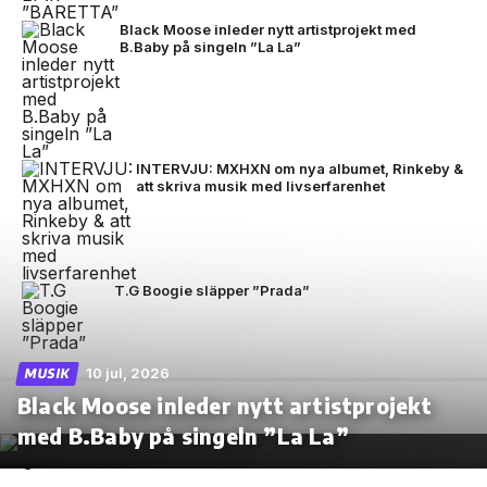
Black Moose inleder nytt artistprojekt med
B.Baby på singeln ”La La”
INTERVJU: MXHXN om nya albumet, Rinkeby &
att skriva musik med livserfarenhet
T.G Boogie släpper ”Prada”
10 jul, 2026
MUSIK
Black Moose inleder nytt artistprojekt
med B.Baby på singeln ”La La”