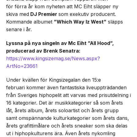
för förra år kom nyheten att MC Eiht släpper ny
skiva med
DJ Premier
som exekutiv producent.
Kommande albumet
”Which Way Iz West”
släpps
senare i år.
Lyssna på nya singeln av Mc Eiht ”All Hood”,
producerad av Brenk Senatra:
https://www.kingsizemag.se/News.aspx?
ArtNo=23661
Under kvällen för Kingsizegalan den 15:e
februari kommer även fantastiska liveuppträdanden
från Sveriges hiphopelit att varvas med prisutdelning i
16 kategorier. Det är musikkategorier så som årets
låt, årets album, årets soloartist och årets grupp
samt omspännande kulturkategorier som årets dans,
årets grafittimålare och årets sneaker som ska delas
ut i hiphopkulturens ära. Även årets nykomling