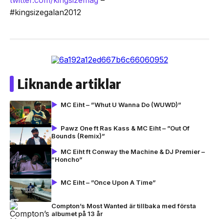
twitter.com/kingsizemag
–
#kingsizegalan2012
Liknande artiklar
MC Eiht – ”Whut U Wanna Do (WUWD)”
Pawz One ft Ras Kass & MC Eiht – ”Out Of
Bounds (Remix)”
MC Eiht ft Conway the Machine & DJ Premier –
”Honcho”
MC Eiht – ”Once Upon A Time”
Compton’s Most Wanted är tillbaka med första
albumet på 13 år