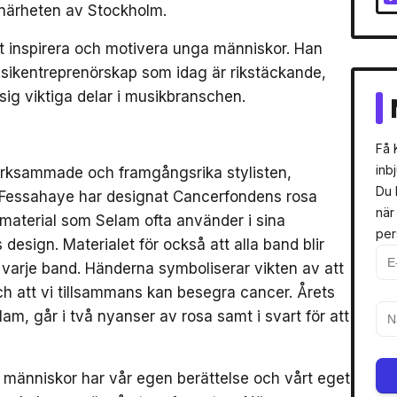
i närheten av Stockholm.
tt inspirera och motivera unga människor. Han
usikentreprenörskap som idag är rikstäckande,
ig viktiga delar i musikbranschen.
Få 
inb
märksammade och framgångsrika stylisten,
Du 
essahaye har designat Cancerfondens rosa
när
tt material som Selam ofta använder i sina
per
design. Materialet för också att alla band blir
 varje band. Händerna symboliserar vikten av att
och att vi tillsammans kan besegra cancer. Årets
m, går i två nyanser av rosa samt i svart för att
la människor har vår egen berättelse och vårt eget