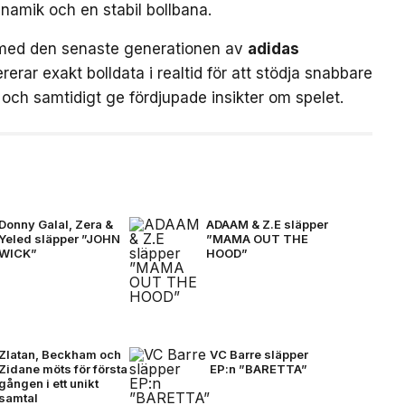
ynamik och en stabil bollbana.
med den senaste generationen av
adidas
rerar exakt bolldata i realtid för att stödja snabbare
och samtidigt ge fördjupade insikter om spelet.
Donny Galal, Zera &
ADAAM & Z.E släpper
Yeled släpper ”JOHN
”MAMA OUT THE
WICK”
HOOD”
Zlatan, Beckham och
VC Barre släpper
Zidane möts för första
EP:n ”BARETTA”
gången i ett unikt
samtal