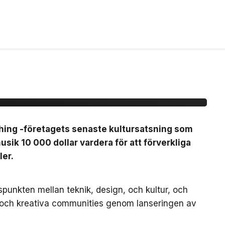
b Nothing -ansök om
vent för
thing -företagets senaste kultursatsning som
sik 10 000 dollar vardera för att förverkliga
ler.
gspunkten mellan teknik, design, och kultur, och
 och kreativa communities genom lanseringen av