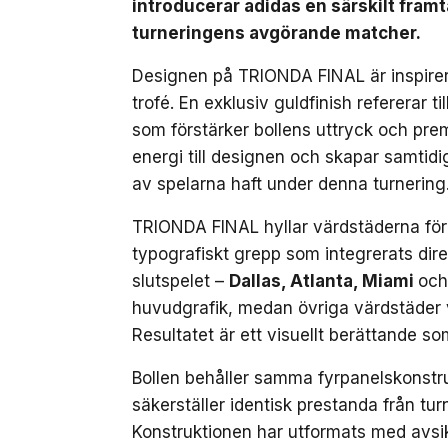
introducerar adidas en särskilt fra
turneringens avgörande matcher.
Designen på TRIONDA FINAL är inspirer
trofé. En exklusiv guldfinish refererar 
som förstärker bollens uttryck och prem
energi till designen och skapar samtidi
av spelarna haft under denna turnering
TRIONDA FINAL hyllar värdstäderna för
typografiskt grepp som integrerats dire
slutspelet –
Dallas, Atlanta, Miami
och
huvudgrafik, medan övriga värdstäder v
Resultatet är ett visuellt berättande so
Bollen behåller samma fyrpanelskonstr
säkerställer identisk prestanda från tur
Konstruktionen har utformats med avsi