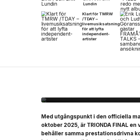
Lundin
Klart för TMRW
/TDAY –
livemusiksatsning
för att lyfta
independent-
artister
7 jul, 2026
NYHETER
Adidas presenterar Tr
matchbollen för semi-
finalmatcherna i VM
Med utgångspunkt i den officiella 
oktober 2025, är TRIONDA FINAL en 
behåller samma prestationsdrivna ko