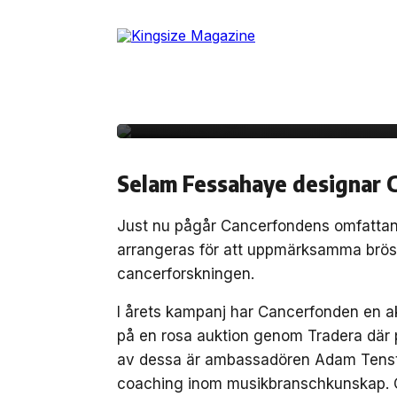
Skip
to
18 oktober, 2021
SAMHÄLLE
the
Adam Tensta auktione
content
coaching för Rosa Ba
Selam Fessahaye designar 
Just nu pågår Cancerfondens omfattan
arrangeras för att uppmärksamma bröst
cancerforskningen.
I årets kampanj har Cancerfonden en ak
på en rosa auktion genom Tradera där p
av dessa är ambassadören Adam Tensta 
coaching inom musikbranschkunskap. Coa