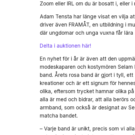
Zoom eller IRL om du är bosatt i, eller 
Adam Tensta har länge visat en vilja a
driver även FRAMÅT, en utbildning i m
där ungdomar och unga vuxna får lära s
Delta i auktionen här!
En nyhet för i år är även att den upp
modeskaparen och kostymören Selam F
band. Årets rosa band är gjort i tyll, e
kreationer och är ett signum för hennes 
olika, eftersom trycket hamnar olika på
alla är med och bidrar, att alla berörs 
armband, som också är designat av Sela
matcha bandet.
– Varje band är unikt, precis som vi al