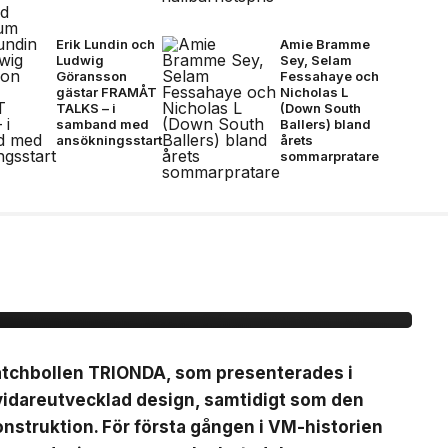
Erik Lundin och
Amie Bramme
Ludwig
Sey, Selam
Göransson
Fessahaye och
gästar FRAMÅT
Nicholas L
TALKS – i
(Down South
samband med
Ballers) bland
ansökningsstart
årets
sommarpratare
ionda Final –
, brons- &
matchbollen TRIONDA, som presenterades i
vidareutvecklad design, samtidigt som den
nstruktion. För första gången i VM-historien