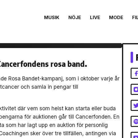
MUSIK
NÖJE
LIVE
MODE
FI
rar ut personlig
ndet-kampanj
Cancerfondens rosa band.
de Rosa Bandet-kampanj, som i oktober varje år
cancer och samla in pengar till
tivitet där vem som helst kan starta eller buda
engarna för auktionen går till Cancerfonden. En
som har lagt upp en auktion för personlig
chingen sker över tre tillfällen, antingen via