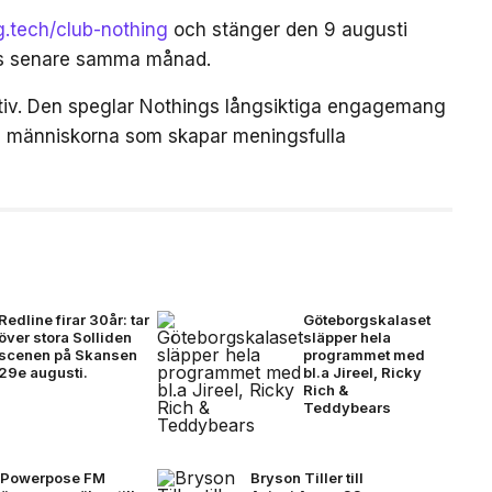
ng.tech/club-nothing
och stänger den 9 augusti
as senare samma månad.
iativ. Den speglar Nothings långsiktiga engagemang
och människorna som skapar meningsfulla
Redline firar 30år: tar
Göteborgskalaset
över stora Solliden
släpper hela
scenen på Skansen
programmet med
29e augusti.
bl.a Jireel, Ricky
Rich &
Teddybears
Powerpose FM
Bryson Tiller till