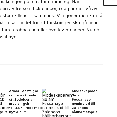
forskningen gör så stora framsteg. När
en av tre som fick cancer, i dag är det två av
a stor skillnad tillsammans. Min generation kan få
är rosa bandet för att forskningen ska gå ännu
 färre drabbas och fler överlever cancer. Nu gör
essahaye.
Adam Tensta gör
Modeskaparen
comeback under
Selam
sitt födelsenamn
Fessahaye
med singeln
nominerad till
”PILLS” – redo med
Zalandos
nytt album
hållbarhetspris