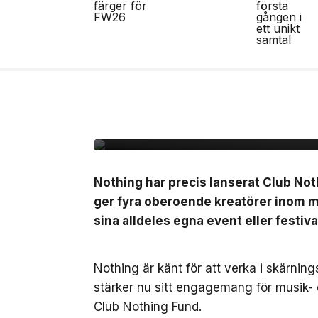
2 jul, 2026
LIVE
Nothing lanserar Clu
10.000kr att starta e
Nothing har precis lanserat Club No
ger fyra oberoende kreatörer inom mu
sina alldeles egna event eller festiva
Nothing är känt för att verka i skärnin
stärker nu sitt engagemang för musik-
Club Nothing Fund.