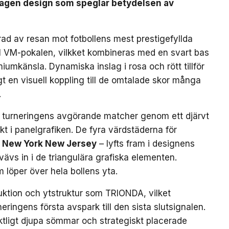
mtagen design som speglar betydelsen av
ad av resan mot fotbollens mest prestigefyllda
till VM-pokalen, vilkket kombineras med en svart bas
iumkänsla. Dynamiska inslag i rosa och rött tillför
gt en visuell koppling till de omtalade skor många
.
 turneringens avgörande matcher genom ett djärvt
kt i panelgrafiken. De fyra värdstäderna för
New York New Jersey
– lyfts fram i designens
ävs in i de triangulära grafiska elementen.
m löper över hela bollens yta.
uktion och ytstruktur som TRIONDA, vilket
neringens första avspark till den sista slutsignalen.
ktligt djupa sömmar och strategiskt placerade