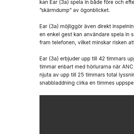
kan Ear (3a) spela in både före och ef
”skärmdump” av ögonblicket.
Ear (3a) möjliggör även direkt inspeln
en enkel gest kan användare spela in sa
fram telefonen, vilket minskar risken att
Ear (3a) erbjuder upp till 42 timmars u
timmar enbart med hörlurarna när ANC
njuta av upp till 25 timmars total lyssni
snabbladdning cirka en timmes uppspel