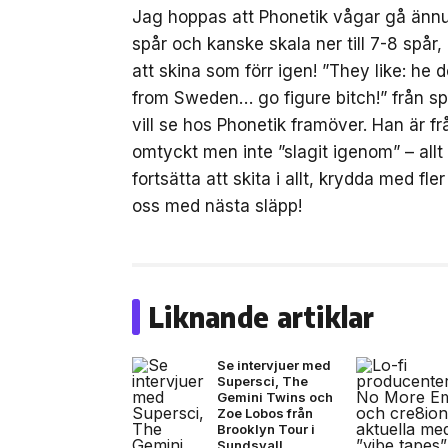
Jag hoppas att Phonetik vågar gå ännu
spår och kanske skala ner till 7-8 spår
att skina som förr igen! ”They like: he 
from Sweden… go figure bitch!” från sp
vill se hos Phonetik framöver. Han är f
omtyckt men inte ”slagit igenom” – allt
fortsätta att skita i allt, krydda med f
oss med nästa släpp!
Liknande artiklar
Se intervjuer med
Supersci, The
Gemini Twins och
Zoe Lobos från
Brooklyn Tour i
Sundsvall