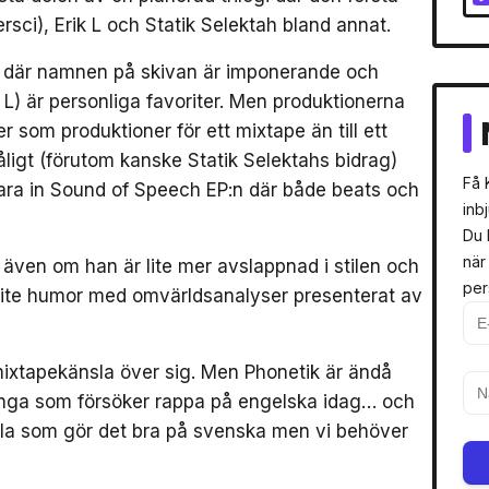
sci), Erik L och Statik Selektah bland annat.
, där namnen på skivan är imponerande och
 L) är personliga favoriter. Men produktionerna
r som produktioner för ett mixtape än till ett
ligt (förutom kanske Statik Selektahs bidrag)
Få 
ara in Sound of Speech EP:n där både beats och
inb
Du 
när
även om han är lite mer avslappnad i stilen och
per
r lite humor med omvärldsanalyser presenterat av
ixtapekänsla över sig. Men Phonetik är ändå
ånga som försöker rappa på engelska idag… och
l alla som gör det bra på svenska men vi behöver