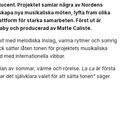
ducent. Projektet samlar några av Nordens
t skapa nya musikaliska möten, lyfta fram olika
ttform för starka samarbeten. Först ut är
Baby och producerad av Matte Caliste.
bhit med melodiska inslag, varma rytmer och somrig
k sätter låten tonen för projektets musikaliska
d med internationella vibbar.
nslan av sommar, värme och rörelse.
La La
är första
var det självklara valet för att sätta tonen” säger