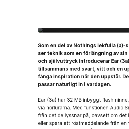
7 jul, 2026
NYHETER
Nothing lanserar Ear 
Som en del av Nothings lekfulla (a)-s
ser teknik som en förlängning av sin
och självuttryck introducerar Ear (3a
tillsammans med svart, vitt och en up
fånga inspiration när den uppstår. D
passar naturligt in i vardagen.
Ear (3a) har 32 MB inbyggt flashminne, v
via hörlurarna. Med funktionen Audio 
från det de lyssnar på, oavsett om det 
eller spara ett röstmeddelande från en