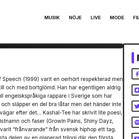
MUSIK
NÖJE
LIVE
MODE
FI
 ”True World
nce” (Album)
f Speech (1999) varit en oerhört respekterad men
till och med bortglömd. Han har egentligen aldrig
ull engelskspråkiga rappare i Sverige som har
och släpper en del bra låtar men det händer inte
ägar efter det… Kashal-Tee har skrivit lite poesi,
rtistnamn och faser (Growin Pains, Shiny Dayz,
varit ”frånvarande” från svensk hiphop ett tag.
sta delen av en planerad trilogi där den första