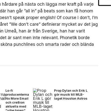
 hårdare på nästa och lägga mer kraft på varje
, där han går ”all in” på beats som kan få honom
doesn’t speak proper english! Of course I don’t, I’m
året ”We don’t care” definierar mycket av det jag
rån Umeå, han är från Sverige, han har varit
 det är sant men inte relevant. Phonetik borde
ler sköna punchlines och smarta rader och blända
Lo-fi
Prop Dylan och Erik L
producenterna
gör musik till MLB-
No More Email
laget Houston Astros
och cre8ion
aktuella med
”vibe tapes”