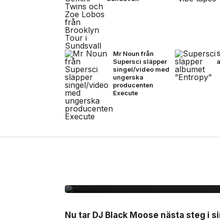
Mr Noun från
Supersci släpper
singel/video med
ungerska
producenten
Execute
10 jul, 2026
MUSIK
Black Moose inleder n
B.Baby på singeln ”La
Nu tar DJ Black Moose nästa steg i si