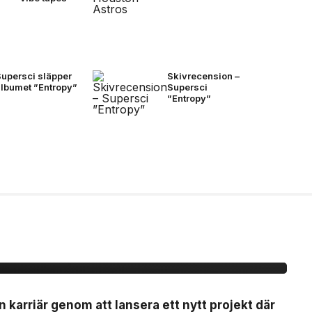
Supersci släpper
Skivrecension –
albumet ”Entropy”
Supersci
”Entropy”
ytt artistprojekt med
 La”
n karriär genom att lansera ett nytt projekt där