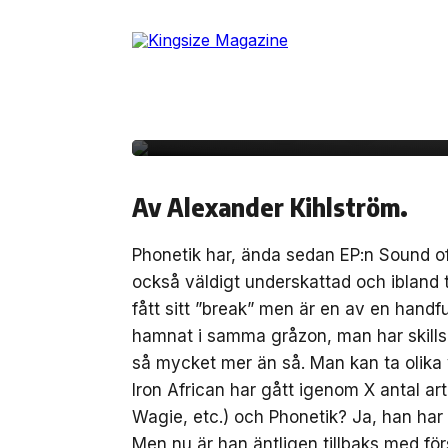
Skip
to
25 december, 2012
RECENSION
the
Recension – Phonetik
content
Disorder pt.1: Ignora
Av Alexander Kihlström.
Phonetik har, ända sedan EP:n Sound o
också väldigt underskattad och ibland 
fått sitt ”break” men är en av en handf
hamnat i samma gråzon, man har skills 
så mycket mer än så. Man kan ta olika v
Iron African har gått igenom X antal a
Wagie, etc.) och Phonetik? Ja, han har 
Men nu är han äntligen tillbaks med för