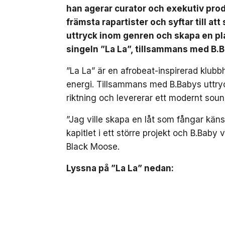
han agerar curator och exekutiv pro
främsta rapartister och syftar till at
uttryck inom genren och skapa en pla
singeln ”La La”, tillsammans med B.
”La La” är en afrobeat-inspirerad klub
energi. Tillsammans med B.Babys uttryc
riktning och levererar ett modernt soun
”Jag ville skapa en låt som fångar kä
kapitlet i ett större projekt och B.Baby 
Black Moose.
Lyssna på ”La La” nedan: