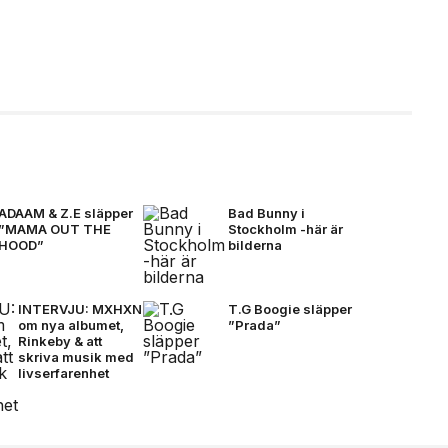
ADAAM & Z.E släpper
Bad Bunny i
”MAMA OUT THE
Stockholm -här är
HOOD”
bilderna
INTERVJU: MXHXN
T.G Boogie släpper
om nya albumet,
”Prada”
Rinkeby & att
skriva musik med
livserfarenhet