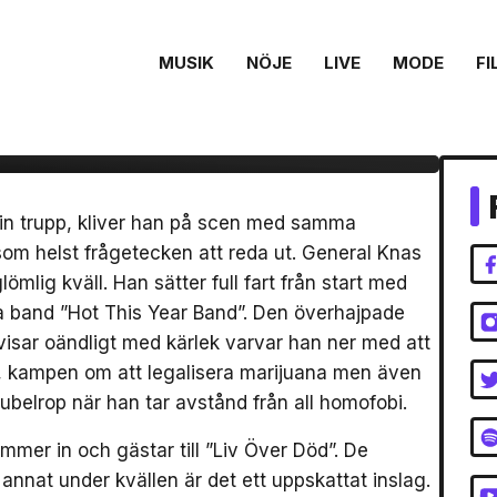
MUSIK
NÖJE
LIVE
MODE
FI
neral Knas live på
lm
in trupp, kliver han på scen med samma
som helst frågetecken att reda ut. General Knas
lömlig kväll. Han sätter full fart från start med
a band ”Hot This Year Band”. Den överhajpade
visar oändligt med kärlek varvar han ner med att
a, kampen om att legalisera marijuana men även
 jubelrop när han tar avstånd från all homofobi.
er in och gästar till ”Liv Över Död”. De
annat under kvällen är det ett uppskattat inslag.