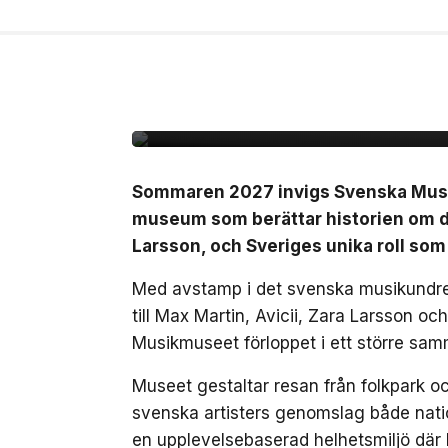
10 jul, 2026
NÖJE
Sverige får ett nytt 
det svenska musikun
Sommaren 2027 invigs Svenska Musikm
museum som berättar historien om de
Larsson, och Sveriges unika roll som
Med avstamp i det svenska musikundret
till Max Martin, Avicii, Zara Larsson o
Musikmuseet förloppet i ett större sam
Museet gestaltar resan från folkpark och
svenska artisters genomslag både nation
en upplevelsebaserad helhetsmiljö där 