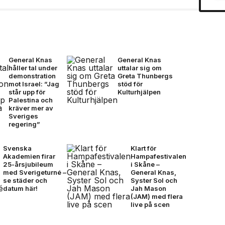
General Knas
General Knas
håller tal under
uttalar sig om
demonstration
Greta Thunbergs
mot Israel: ”Jag
stöd för
står upp för
Kulturhjälpen
Palestina och
kräver mer av
Sveriges
regering”
Svenska
Klart för
Akademien firar
Hampafestivalen
25-årsjubileum
i Skåne –
med Sverigeturné –
General Knas,
se städer och
Syster Sol och
datum här!
Jah Mason
(JAM) med flera
live på scen