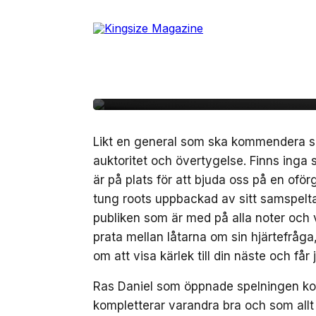
Skip
to
24 november, 2014
KONSERT
the
Konsertrecension – Ge
content
Kägelbanan, Stockho
Likt en general som ska kommendera s
auktoritet och övertygelse. Finns inga 
är på plats för att bjuda oss på en oförg
tung roots uppbackad av sitt samspelt
publiken som är med på alla noter och 
prata mellan låtarna om sin hjärtefråg
om att visa kärlek till din näste och får
Ras Daniel som öppnade spelningen komm
kompletterar varandra bra och som allt 