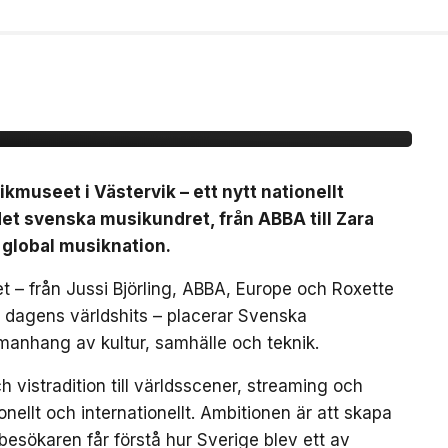
nationellt museum om
dret
useet i Västervik – ett nytt nationellt
t svenska musikundret, från ABBA till Zara
 global musiknation.
 – från Jussi Björling, ABBA, Europe och Roxette
ch dagens världshits – placerar Svenska
manhang av kultur, samhälle och teknik.
 vistradition till världsscener, streaming och
ellt och internationellt. Ambitionen är att skapa
besökaren får förstå hur Sverige blev ett av