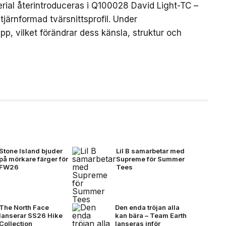
erial återintroduceras i Q100028 David Light-TC –
järnformad tvärsnittsprofil. Under
p, vilket förändrar dess känsla, struktur och
Stone Island bjuder
Lil B samarbetar med
på mörkare färger för
Supreme för Summer
FW26
Tees
The North Face
Den enda tröjan alla
lanserar SS26 Hike
kan bära – Team Earth
Collection
lanseras inför