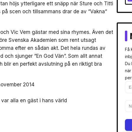
an höjs ytterligare ett snäpp när Sture och Titti
 på scen och tillsammans drar de av ”Vakna”
i och Vic Vem gästar med sina rhymes. Även det
 före Svenska Akademien som rent utsagt
komma efter en sådan akt. Det hela rundas av
Få 
and och sjunger ”En God Vän”. Som allt annat
inb
blir en perfekt avslutning på en riktigt bra
Du 
när
per
 november 2014
var alla en gäst i hans värld