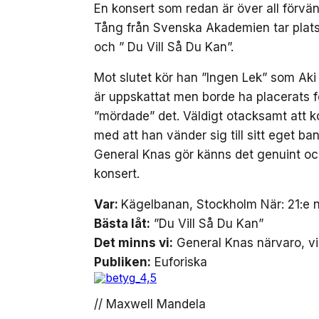
En konsert som redan är över all förvänt
Tång från Svenska Akademien tar plats
och ” Du Vill Så Du Kan”.
Mot slutet kör han ”Ingen Lek” som Ak
är uppskattat men borde ha placerats
”mördade” det. Väldigt otacksamt att 
med att han vänder sig till sitt eget b
General Knas gör känns det genuint och 
konsert.
Var:
Kägelbanan, Stockholm När: 21:e
Bästa låt:
”Du Vill Så Du Kan”
Det minns vi:
General Knas närvaro, vi 
Publiken:
Euforiska
// Maxwell Mandela