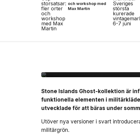
och workshop med
Max Martin
8 jul, 2026
MODE
Stone Island omarbeta
sommaren
Stone Islands Ghost-kollektion är inf
funktionella elementen i militärkläde
utvecklade för att bäras under som
Utöver nya versioner i svart introduce
militärgrön.