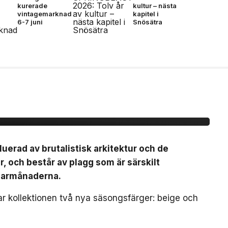
kurerade
kultur – nästa
vintagemarknad
kapitel i
6-7 juni
Snösätra
r Ghost-linjen för
luerad av brutalistisk arkitektur och de
r, och består av plagg som är särskilt
marmånaderna.
rar kollektionen två nya säsongsfärger: beige och