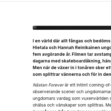
6 aug, 2026
FILM/TV
Unik coming-of-age ”
svensk biopremiär den
I en värld där allt fångas och bedöm
Hietala och Hannah Reinikainen ung
fem avgörande år. Filmen tar avstamp 
dagarna med skateboardåkning, häng 
Men när de växer in i tonåren sker 
som splittrar vännerna och för in de
Nästan Forever
är ett intimt coming-of
observerande scener och ungdomarnas eg
ungdomars vardag som vuxenvärlden säll
ohälsa och vänskaper som splittras. M