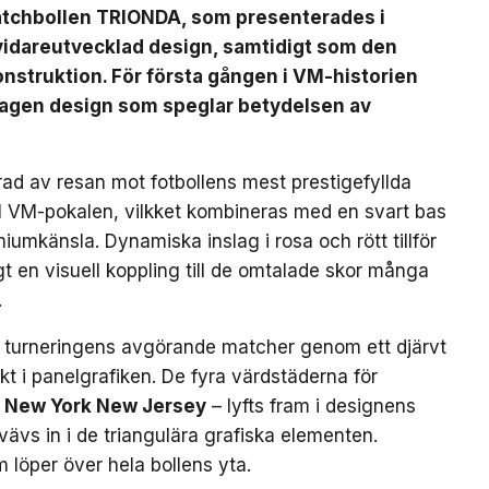
matchbollen TRIONDA, som presenterades i
vidareutvecklad design, samtidigt som den
nstruktion. För första gången i VM-historien
mtagen design som speglar betydelsen av
ad av resan mot fotbollens mest prestigefyllda
till VM-pokalen, vilkket kombineras med en svart bas
iumkänsla. Dynamiska inslag i rosa och rött tillför
gt en visuell koppling till de omtalade skor många
.
 turneringens avgörande matcher genom ett djärvt
kt i panelgrafiken. De fyra värdstäderna för
New York New Jersey
– lyfts fram i designens
ävs in i de triangulära grafiska elementen.
m löper över hela bollens yta.