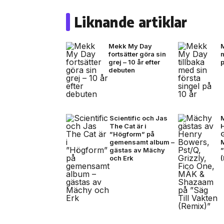
Liknande artiklar
Mekk My Day
fortsätter göra sin
m
grej – 10 år efter
p
debuten
Scientific och Jas
The Cat är i
”Högform” på
G
gemensamt album –
gästas av Mächy
”
och Erk