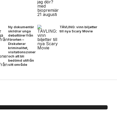
Ny dokumentär
TÄVLING: vinn biljetter
skildrar unga
till nya Scary Movie
debattörer från
förorten –
Diskuterar
kriminalitet,
visitationszoner
och att bli
bedömd utifrån
sitt område
ionda Final –
, brons- &