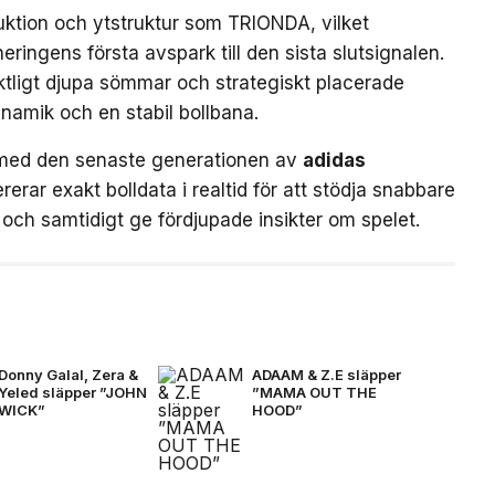
uktion och ytstruktur som TRIONDA, vilket
neringens första avspark till den sista slutsignalen.
ktligt djupa sömmar och strategiskt placerade
ynamik och en stabil bollbana.
med den senaste generationen av
adidas
rerar exakt bolldata i realtid för att stödja snabbare
och samtidigt ge fördjupade insikter om spelet.
Donny Galal, Zera &
ADAAM & Z.E släpper
Yeled släpper ”JOHN
”MAMA OUT THE
WICK”
HOOD”