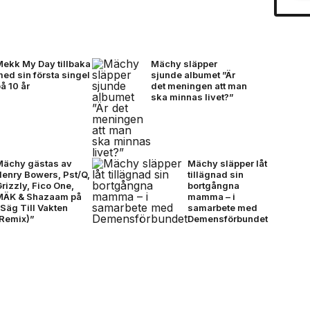
Mekk My Day tillbaka
Mächy släpper
ed sin första singel
sjunde albumet ”Är
å 10 år
det meningen att man
ska minnas livet?”
Mächy gästas av
Mächy släpper låt
Henry Bowers, Pst/Q,
tillägnad sin
rizzly, Fico One,
bortgångna
MÄK & Shazaam på
mamma – i
Säg Till Vakten
samarbete med
(Remix)”
Demensförbundet