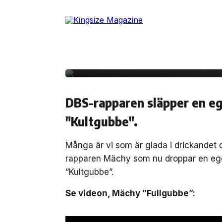
Skip
to
the
content
5 juni, 2012
MUSIK
Video – Mächy ”Fullg
DBS-rapparen släpper en eg
"Kultgubbe".
Många är vi som är glada i drickandet o
rapparen Mächy som nu droppar en egen
”Kultgubbe”.
Se videon, Mächy ”Fullgubbe”: