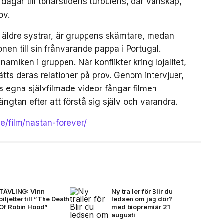
gar till tonårstidens turbulens, där vänskap,
ov.
a äldre systrar, är gruppens skämtare, medan
en till sin frånvarande pappa i Portugal.
amiken i gruppen. När konflikter kring lojalitet,
tts deras relationer på prov. Genom intervjuer,
egna självfilmade videor fångar filmen
ängtan efter att förstå sig själv och varandra.
se/film/nastan-forever/
TÄVLING: Vinn
Ny trailer för Blir du
biljetter till ”The Death
ledsen om jag dör?
Of Robin Hood”
med biopremiär 21
augusti