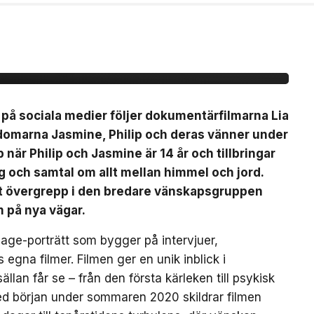
Nästan Forever” har
 21 augusti
s på sociala medier följer dokumentärfilmarna Lia
domarna Jasmine, Philip och deras vänner under
när Philip och Jasmine är 14 år och tillbringar
och samtal om allt mellan himmel och jord.
ett övergrepp i den bredare vänskapsgruppen
m på nya vägar.
-age-porträtt som bygger på intervjuer,
na filmer. Filmen ger en unik inblick i
an får se – från den första kärleken till psykisk
ed början under sommaren 2020 skildrar filmen