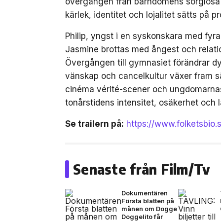
övergången från barndomens sorglösa da
kärlek, identitet och lojalitet sätts på pr
Philip, yngst i en syskonskara med fyr
Jasmine brottas med ångest och relation
Övergången till gymnasiet förändrar dyn
vänskap och cancelkultur växer fram sä
cinéma vérité-scener och ungdomarnas 
tonårstidens intensitet, osäkerhet och l
Se trailern på:
https://www.folketsbio.
Senaste från Film/Tv
Dokumentären
Första blatten på
månen om Dogge
Doggelito får