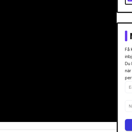
Få 
inb
Du 
när
per