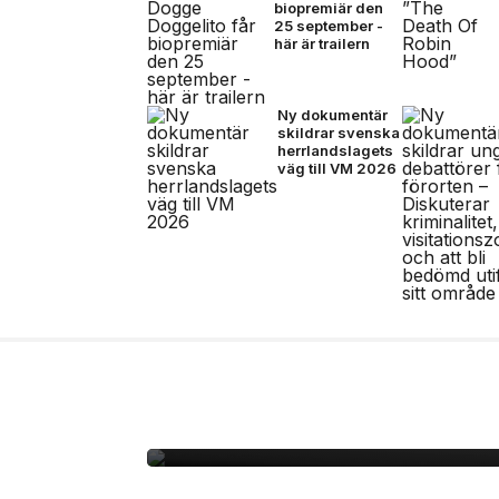
biopremiär den
25 september -
här är trailern
Ny dokumentär
skildrar svenska
herrlandslagets
väg till VM 2026
7 jul, 2026
NYHETER
Adidas presenterar Tr
matchbollen för semi-
finalmatcherna i VM