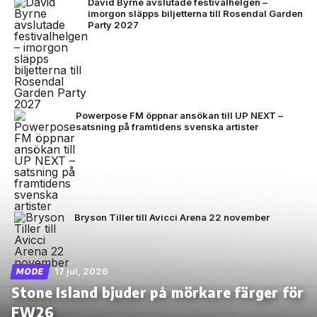
David Byrne avslutade festivalhelgen –
imorgon släpps biljetterna till Rosendal Garden
Party 2027
Powerpose FM öppnar ansökan till UP NEXT –
satsning på framtidens svenska artister
Bryson Tiller till Avicci Arena 22 november
17 jul, 2026
MODE
Stone Island bjuder på mörkare färger för
FW26