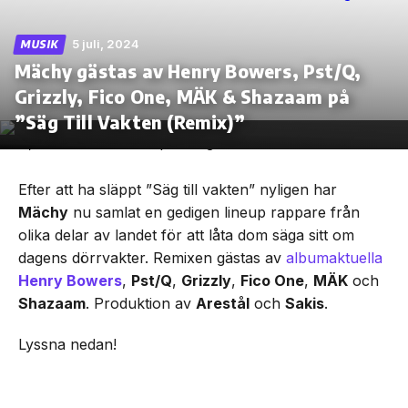
5 juli, 2024
MUSIK
Mächy gästas av Henry Bowers, Pst/Q,
Grizzly, Fico One, MÄK & Shazaam på
Skip
to
”Säg Till Vakten (Remix)”
the
content
Efter att ha släppt ”Säg till vakten” nyligen har
Mächy
nu samlat en gedigen lineup rappare från
olika delar av landet för att låta dom säga sitt om
dagens dörrvakter. Remixen gästas av
albumaktuella
Henry Bowers
,
Pst/Q
,
Grizzly
,
Fico One
,
MÄK
och
Shazaam
. Produktion av
Arestål
och
Sakis
.
Lyssna nedan!