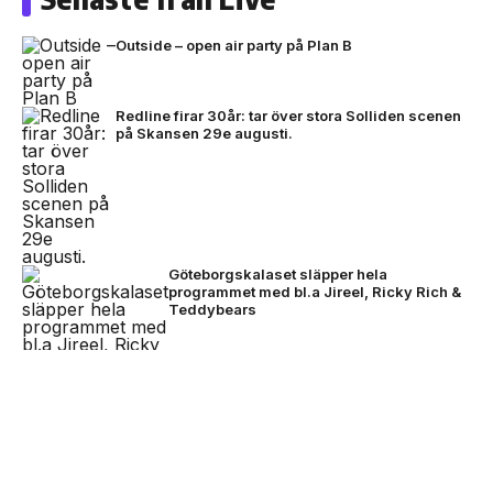
Outside – open air party på Plan B
Redline firar 30år: tar över stora Solliden scenen
på Skansen 29e augusti.
Göteborgskalaset släpper hela
programmet med bl.a Jireel, Ricky Rich &
Teddybears
NEXT UP
David Byrne avslutade festivalhelgen –
Nothing lanserar Club Nothing -
imorgon släpps biljetterna till Rosendal Garden
ansök om 10.000kr att starta
Party 2027
event för