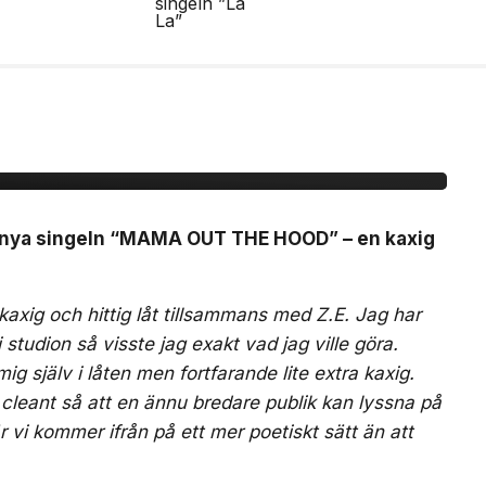
r ”MAMA OUT THE
 nya singeln “MAMA OUT THE HOOD” – en kaxig
ig och hittig låt tillsammans med Z.E. Jag har
 i studion så visste jag exakt vad jag ville göra.
ig själv i låten men fortfarande lite extra kaxig.
 cleant så att en ännu bredare publik kan lyssna på
r vi kommer ifrån på ett mer poetiskt sätt än att