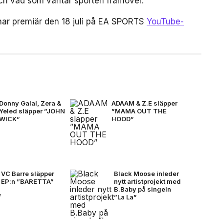
 och vad som väntar sporten framöver.
har premiär den 18 juli på EA SPORTS
YouTube-
Donny Galal, Zera &
ADAAM & Z.E släpper
Yeled släpper ”JOHN
”MAMA OUT THE
WICK”
HOOD”
VC Barre släpper
Black Moose inleder
EP:n ”BARETTA”
nytt artistprojekt med
B.Baby på singeln
”La La”