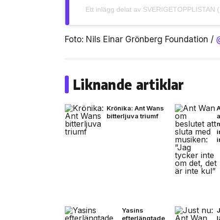
Ett inlägg delat av SVERIGETOPPLISTAN (@o
Foto: Nils Einar Grönberg Foundation /
Liknande artiklar
Krönika: Ant Wans
bitterljuva triumf
a
i
i
Yasins
J
efterlängtade