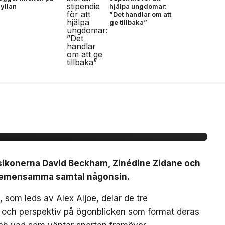
yllan
hjälpa ungdomar:
”Det handlar om att
ge tillbaka”
idane möts för första
mtal
lsikonerna David Beckham, Zinédine Zidane och
a gemensamma samtal någonsin.
 som leds av Alex Aljoe, delar de tre
r och perspektiv på ögonblicken som format deras