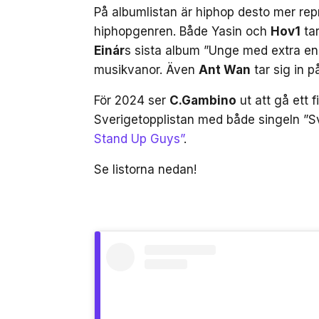
På albumlistan är hiphop desto mer rep
hiphopgenren. Både Yasin och
Hov1
tar
Einár
s sista album ”Unge med extra ene
musikvanor. Även
Ant Wan
tar sig in 
För 2024 ser
C.Gambino
ut att gå ett 
Sverigetopplistan med både singeln ”
Stand Up Guys”
.
Se listorna nedan!