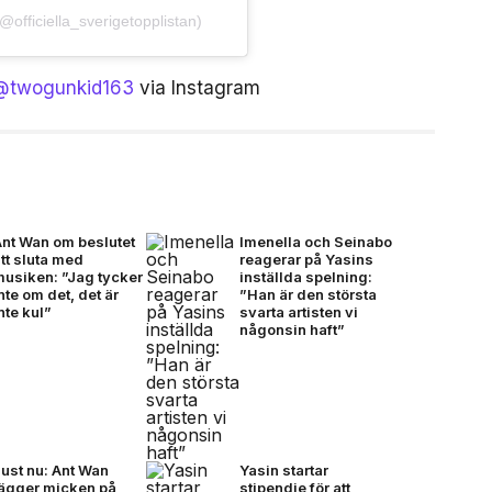
fficiella_sverigetopplistan)
@twogunkid163
via Instagram
Ant Wan om beslutet
Imenella och Seinabo
tt sluta med
reagerar på Yasins
musiken: ”Jag tycker
inställda spelning:
nte om det, det är
”Han är den största
nte kul”
svarta artisten vi
någonsin haft”
ust nu: Ant Wan
Yasin startar
lägger micken på
stipendie för att