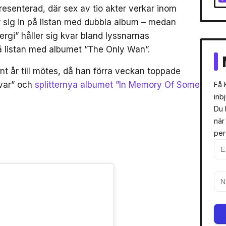
resenterad, där sex av tio akter verkar inom
 sig in på listan med dubbla album – medan
rgi” håller sig kvar bland lyssnarnas
på listan med albumet ”The Only Wan”.
fint år till mötes, då han förra veckan toppade
Svar” och
splitternya albumet ”In Memory Of Some
Få 
inb
Du 
när
per