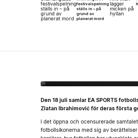
festivalspelning
h
ställs in – på
grund av
planerat mord
14 jul, 2026
NYHETER
Zlatan, Beckham och Z
gången i ett unikt sa
Den 18 juli samlar EA SPORTS fotbol
Zlatan Ibrahimović för deras först
I det öppna och ocensurerade samtalet,
fotbollsikonerna med sig av berättelse