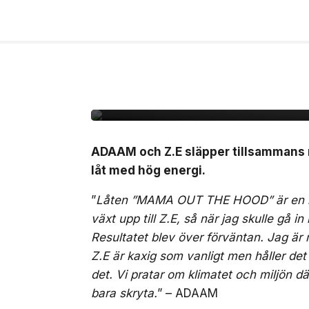
24 jul, 2026
MUSIK
ADAAM & Z.E släppe
HOOD”
ADAAM och Z.E släpper tillsammans
låt med hög energi.
”
Låten ”MAMA OUT THE HOOD” är en kax
växt upp till Z.E, så när jag skulle gå in
Resultatet blev över förväntan. Jag är m
Z.E är kaxig som vanligt men håller det
det. Vi pratar om klimatet och miljön dä
bara skryta.
” – ADAAM