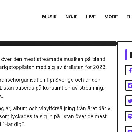
MUSIK
NÖJE
LIVE
MODE
FI
r och Ant Wan med på
slista för 2023
ar över den mest streamade musiken på bland
rigetopplistan med sig av årslistan för 2023.
ranschorganisation Ifpi Sverige och är den
e. Listan baseras på konsumtion av streaming,
k.
nglar, album och vinylförsäljning från året där vi
om lyckades ta sig in på listan över de mest
 ”Har dig”.