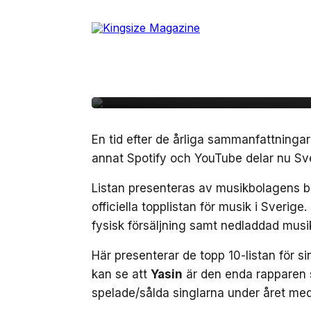
Skip
to
18 januari, 2024
NÖJE
the
Album av Yasin, Einá
content
Sverigetopplistans år
En tid efter de årliga sammanfattning
annat Spotify och YouTube delar nu Sve
Listan presenteras av musikbolagens b
officiella topplistan för musik i Sverig
fysisk försäljning samt nedladdad musi
Här presenterar de topp 10-listan för si
kan se att
Yasin
är den enda rapparen s
spelade/sålda singlarna under året med