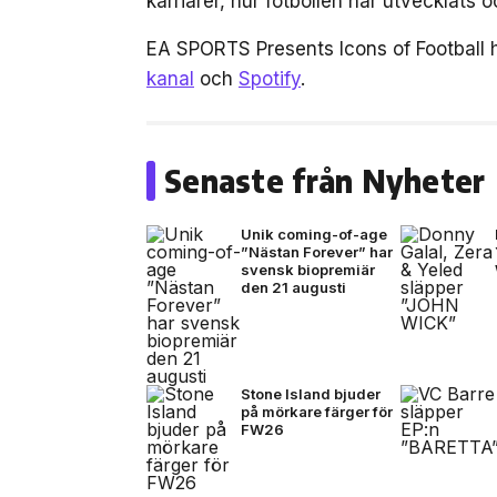
karriärer, hur fotbollen har utvecklats
EA SPORTS Presents Icons of Football 
kanal
och
Spotify
.
Senaste från Nyheter
Unik coming-of-age
”Nästan Forever” har
svensk biopremiär
den 21 augusti
Stone Island bjuder
på mörkare färger för
FW26