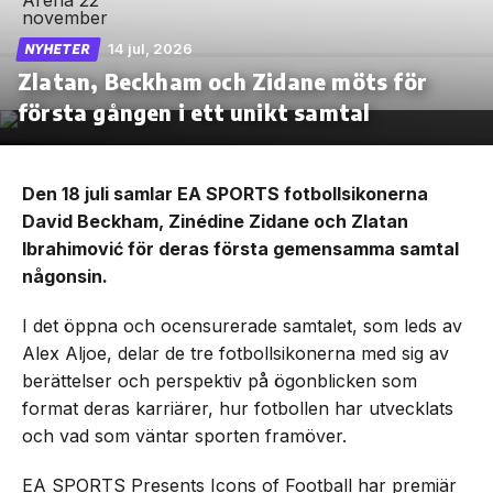
14 jul, 2026
NYHETER
Zlatan, Beckham och Zidane möts för
första gången i ett unikt samtal
Den 18 juli samlar EA SPORTS fotbollsikonerna
David Beckham, Zinédine Zidane och Zlatan
Ibrahimović för deras första gemensamma samtal
någonsin.
I det öppna och ocensurerade samtalet, som leds av
Alex Aljoe, delar de tre fotbollsikonerna med sig av
berättelser och perspektiv på ögonblicken som
format deras karriärer, hur fotbollen har utvecklats
och vad som väntar sporten framöver.
EA SPORTS Presents Icons of Football har premiär