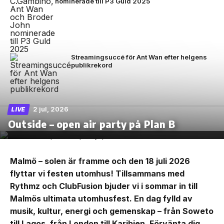
nominerade till P3 Guld 2025
Streamingsuccé för Ant Wan efter helgens
publikrekord
2 jul, 2026
LIVE
Outside – open air party på Plan B
Malmö – solen är framme och den 18 juli 2026
flyttar vi festen utomhus! Tillsammans med
Rythmz och ClubFusion bjuder vi i sommar in till
Malmös ultimata utomhusfest. En dag fylld av
musik, kultur, energi och gemenskap – från Soweto
till Lagos, från London till Karibien. Förvänta dig