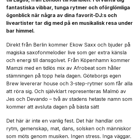
fantastiska vibbar, tunga rytmer och oförglömliga
ögonblick när några av dina favorit-DJ:s och
liveartister tar dig med på en musikalisk resa under
bar himmel.
Direkt från Berlin kommer Ekow Saxx och bjuder på
magiska saxofonmelodier live som ger extra känsla
och energi till dansgolvet. Från Köpenhamn kommer
Mamzii med en tidlös mix av Afrobeat som håller
stämningen på topp hela dagen. Göteborgs egen
Brew levererar house och 3-step-rytmer som får alla
att röra sig. Och självklart representeras Malmö av
Jes och Devando – två av stadens hetaste namn som
kommer att avsluta dagen på bästa sätt
Det här är inte en vanlig fest. Det här handlar om
rytm, gemenskap, mat, dans, solsken och människor
som möts genom musiken. Ingen stress. Inga väggar.