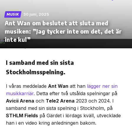
30 juni, 2025
MUSIK
Ant Wan om beslutet att sluta med
musiken: ”Jag tycker inte om det, det är
Skip
to
inte kul”
the
content
I samband med sin sista
Stockholmsspelning.
I våras meddelade
Ant Wan
att han
lägger ner sin
musikkarriär
. Detta efter två utsålda spelningar på
Avicii Arena
och
Tele2 Arena
2023 och 2024. I
samband med sin sista spelning i Stockholm, på
STHLM Fields
på Gärdet i lördags kväll, utvecklade
han i en video kring anledningen bakom.