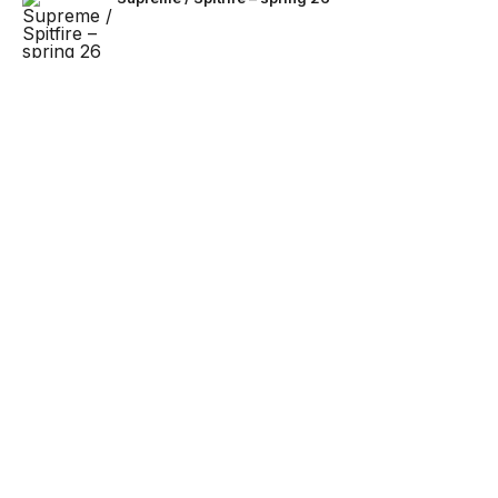
The North Face lanserar SS26 Hike Collection
NEXT UP
Stone Island omarbetar Ghost-
linjen för sommaren
Den enda tröjan alla kan bära – Team Earth
lanseras inför fotbolls-VM 2026