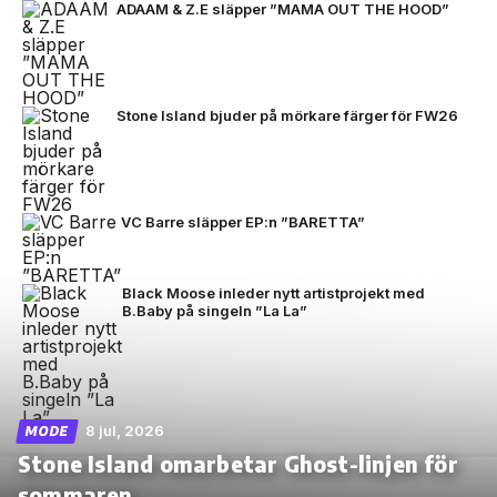
ADAAM & Z.E släpper ”MAMA OUT THE HOOD”
Stone Island bjuder på mörkare färger för FW26
VC Barre släpper EP:n ”BARETTA”
Black Moose inleder nytt artistprojekt med
B.Baby på singeln ”La La”
8 jul, 2026
MODE
Stone Island omarbetar Ghost-linjen för
sommaren