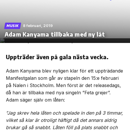
8 februari, 2019
MUSIK
Skip
Adam Kanyama tillbaka med ny låt
to
the
content
Uppträder även på gala nästa vecka.
Adam Kanyama blev nyligen klar för ett uppträdande
Manifestgalan som går av stapeln den 15:e februari
på Nalen i Stockholm. Men först är det releasedags,
då han är tillbaka med nya singeln ”Feta grejer”.
Adam säger själv om låten:
”Jag skrev hela låten och spelade in den på 3 timmar,
vilket så klar är otroligt häftigt då det annars aldrig
brukar gå så snabbt. Låten föll på plats snabbt och