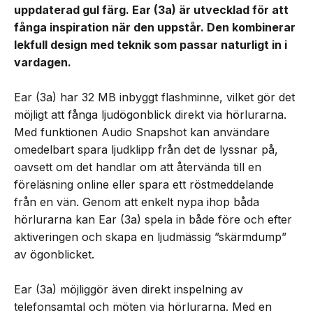
uppdaterad gul färg. Ear (3a) är utvecklad för att
fånga inspiration när den uppstår. Den kombinerar
lekfull design med teknik som passar naturligt in i
vardagen.
Ear (3a) har 32 MB inbyggt flashminne, vilket gör det
möjligt att fånga ljudögonblick direkt via hörlurarna.
Med funktionen Audio Snapshot kan användare
omedelbart spara ljudklipp från det de lyssnar på,
oavsett om det handlar om att återvända till en
föreläsning online eller spara ett röstmeddelande
från en vän. Genom att enkelt nypa ihop båda
hörlurarna kan Ear (3a) spela in både före och efter
aktiveringen och skapa en ljudmässig ”skärmdump”
av ögonblicket.
Ear (3a) möjliggör även direkt inspelning av
telefonsamtal och möten via hörlurarna. Med en