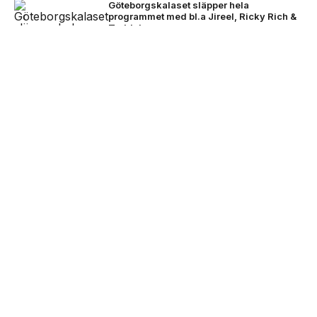
Göteborgskalaset släpper hela
programmet med bl.a Jireel, Ricky Rich &
Teddybears
NEXT UP
Nothing lanserar Club Nothing -
ansök om 10.000kr att starta
David Byrne avslutade festivalhelgen –
event för
imorgon släpps biljetterna till Rosendal Garden
Party 2027
Powerpose FM öppnar ansökan till UP NEXT –
satsning på framtidens svenska artister
Bryson Tiller till Avicci Arena 22 november