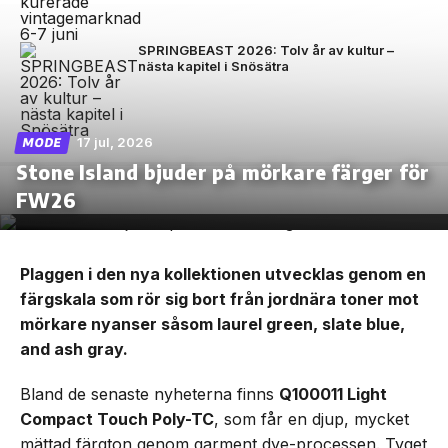
SPRINGBEAST 2026: Tolv år av kultur –
nästa kapitel i Snösätra
17 jul, 2026
MODE
Stone Island bjuder på mörkare färger för
FW26
Plaggen i den nya kollektionen utvecklas genom en
färgskala som rör sig bort från jordnära toner mot
mörkare nyanser såsom laurel green, slate blue,
and ash gray.
Bland de senaste nyheterna finns
Q100011 Light
Compact Touch Poly-TC
, som får en djup, mycket
mättad färgton genom garment dye-processen. Tyget