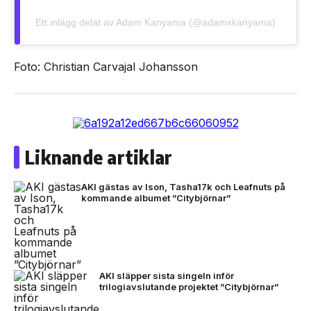
Ett inlägg delat av Adam Kanyama (@adamxkanyama)
Foto: Christian Carvajal Johansson
Liknande artiklar
AKI gästas av Ison, Tasha17k och Leafnuts på
kommande albumet ”Citybjörnar”
AKI släpper sista singeln inför
trilogiavslutande projektet ”Citybjörnar”