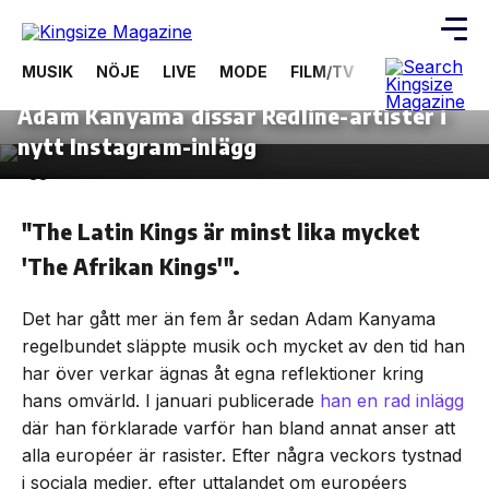
MUSIK
NÖJE
LIVE
MODE
FILM/TV
VIDEOS
ÖV
15 februari, 2021
SAMHÄLLE
Adam Kanyama dissar Redline-artister i
Skip
to
nytt Instagram-inlägg
the
content
"The Latin Kings är minst lika mycket
'The Afrikan Kings'".
Det har gått mer än fem år sedan Adam Kanyama
regelbundet släppte musik och mycket av den tid han
har över verkar ägnas åt egna reflektioner kring
hans omvärld. I januari publicerade
han en rad inlägg
där han förklarade varför han bland annat anser att
alla européer är rasister. Efter några veckors tystnad
i sociala medier, efter uttalandet om européers