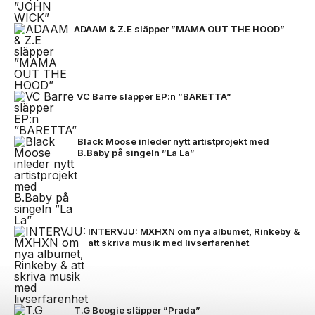
ADAAM & Z.E släpper ”MAMA OUT THE HOOD”
VC Barre släpper EP:n ”BARETTA”
Black Moose inleder nytt artistprojekt med
B.Baby på singeln ”La La”
INTERVJU: MXHXN om nya albumet, Rinkeby &
att skriva musik med livserfarenhet
T.G Boogie släpper ”Prada”