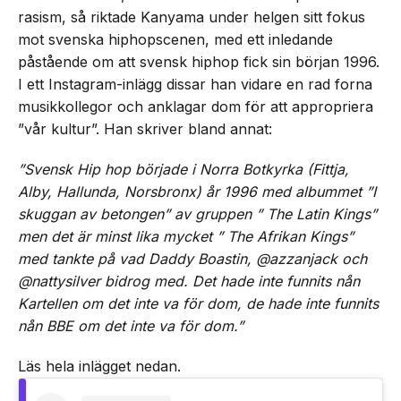
rasism, så riktade Kanyama under helgen sitt fokus
mot svenska hiphopscenen, med ett inledande
påstående om att svensk hiphop fick sin början 1996.
I ett Instagram-inlägg dissar han vidare en rad forna
musikkollegor och anklagar dom för att appropriera
”vår kultur”. Han skriver bland annat:
”Svensk Hip hop började i Norra Botkyrka (Fittja,
Alby, Hallunda, Norsbronx) år 1996 med albummet ”I
skuggan av betongen” av gruppen ” The Latin Kings”
men det är minst lika mycket ” The Afrikan Kings”
med tankte på vad Daddy Boastin, @azzanjack och
@nattysilver bidrog med. Det hade inte funnits nån
Kartellen om det inte va för dom, de hade inte funnits
nån BBE om det inte va för dom.”
Läs hela inlägget nedan.