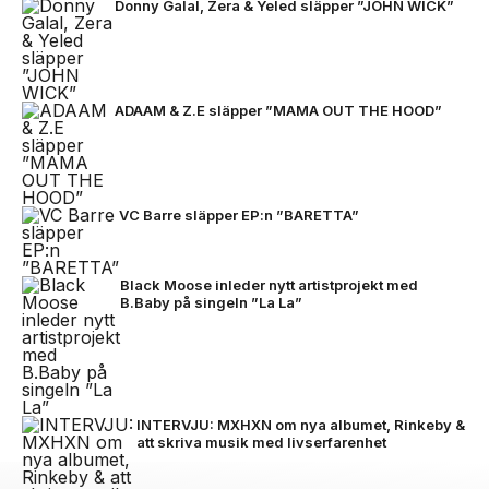
Donny Galal, Zera & Yeled släpper ”JOHN WICK”
ADAAM & Z.E släpper ”MAMA OUT THE HOOD”
VC Barre släpper EP:n ”BARETTA”
Black Moose inleder nytt artistprojekt med
B.Baby på singeln ”La La”
INTERVJU: MXHXN om nya albumet, Rinkeby &
att skriva musik med livserfarenhet