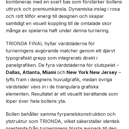
kombineras med en svart bas som förstärker bollens
uttryck och premiumkänsla. Dynamiska inslag i rosa
och rött tillför energi till designen och skapar
samtidigt en visuell koppling till de omtalade skor
många av spelarna haft under denna turnering.
TRIONDA FINAL hyllar värdstäderna för
turneringens avgörande matcher genom ett djärvt
typografiskt grepp som integrerats direkt i
panelgrafiken. De fyra värdstäderna för slutspelet –
Dallas, Atlanta, Miami
och
New York New Jersey
–
lyfts fram i designens huvudgrafik, medan övriga
värdstäder vävs in i de triangulära grafiska
elementen. Resultatet är ett visuellt berättande som
löper över hela bollens yta.
Bollen behåller samma fyrpanelskonstruktion och
ytstruktur som TRIONDA, vilket säkerställer identisk
prestanda från turneringens första avspark till den