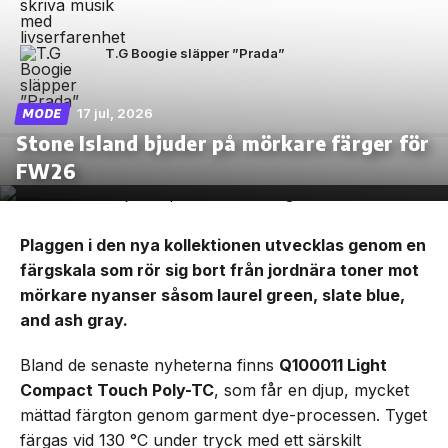
T.G Boogie släpper ”Prada”
17 jul, 2026
MODE
Stone Island bjuder på mörkare färger för
FW26
Plaggen i den nya kollektionen utvecklas genom en
färgskala som rör sig bort från jordnära toner mot
mörkare nyanser såsom laurel green, slate blue,
and ash gray.
Bland de senaste nyheterna finns
Q100011 Light
Compact Touch Poly-TC
, som får en djup, mycket
mättad färgton genom garment dye-processen. Tyget
färgas vid 130 °C under tryck med ett särskilt