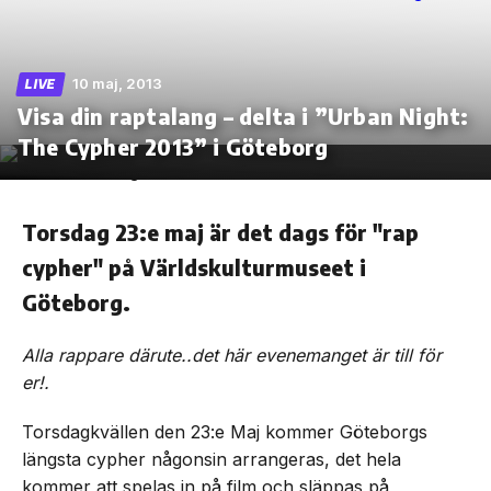
10 maj, 2013
LIVE
Visa din raptalang – delta i ”Urban Night:
Skip
to
The Cypher 2013” i Göteborg
the
content
Torsdag 23:e maj är det dags för "rap
cypher" på Världskulturmuseet i
Göteborg.
Alla rappare därute..det här evenemanget är till för
er!.
Torsdagkvällen den 23:e Maj kommer Göteborgs
längsta cypher någonsin arrangeras, det hela
kommer att spelas in på film och släppas på