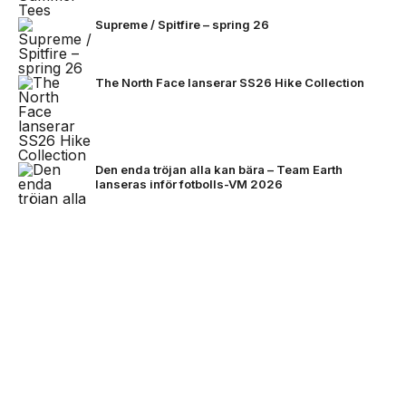
Supreme / Spitfire – spring 26
The North Face lanserar SS26 Hike Collection
Den enda tröjan alla kan bära – Team Earth
lanseras inför fotbolls-VM 2026
NEXT UP
Stone Island bjuder på mörkare
färger för FW26