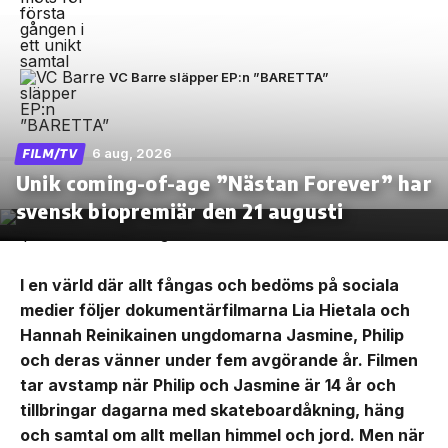
VC Barre släpper EP:n ”BARETTA”
6 aug, 2026
FILM/TV
Unik coming-of-age ”Nästan Forever” har
svensk biopremiär den 21 augusti
I en värld där allt fångas och bedöms på sociala
medier följer dokumentärfilmarna Lia Hietala och
Hannah Reinikainen ungdomarna Jasmine, Philip
och deras vänner under fem avgörande år. Filmen
tar avstamp när Philip och Jasmine är 14 år och
tillbringar dagarna med skateboardåkning, häng
och samtal om allt mellan himmel och jord. Men när