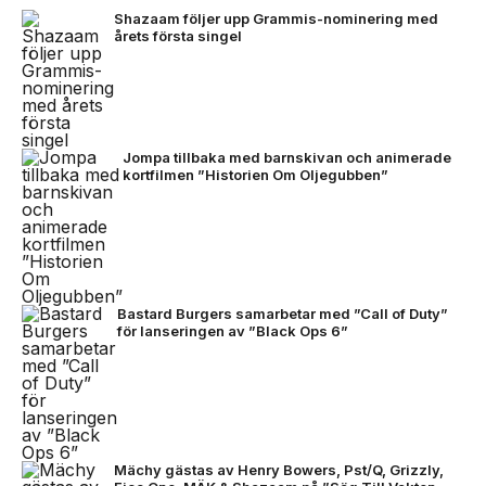
Shazaam följer upp Grammis-nominering med
årets första singel
Jompa tillbaka med barnskivan och animerade
kortfilmen ”Historien Om Oljegubben”
Bastard Burgers samarbetar med ”Call of Duty”
för lanseringen av ”Black Ops 6”
Mächy gästas av Henry Bowers, Pst/Q, Grizzly,