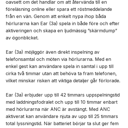
oavsett om det handlar om att återvända till en
föreläsning online eller spara ett röstmeddelande
från en vän. Genom att enkelt nypa ihop båda
hörlurarna kan Ear (3a) spela in både före och efter
aktiveringen och skapa en ljudmässig ”skärmdump”
av ögonblicket.
Ear (3a) möjliggör även direkt inspelning av
telefonsamtal och möten via hörlurarna. Med en
enkel gest kan användare spela in samtal i upp till
cirka två timmar utan att behöva ta fram telefonen,
vilket minskar risken att viktiga detaljer går förlorade.
Ear (3a) erbjuder upp till 42 timmars uppspelningstid
med laddningsfodralet och upp till 10 timmar enbart
med hörlurarna när ANC är avstängt. Med ANC
aktiverat kan användare njuta av upp till 25 timmars
total lyssningstid. När batteriet börjar ta slut ger fem