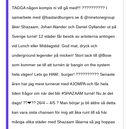
TAGGA någon kompis ni vill gå med!!! ?????????? I
samarbete med @bastardburgers.se & @ninetonegroup
åker Shazaam, Johan Alander och Daniel Gyllander ut på
Sverige turné! 12 städer får besök av artisterna antingen
vid Lunch eller Middagstid. God mat, dryck och
underground legender på micken! Stort tack till @Bose
som kommer se till att turnén är bangin on the system
hela vägen! Lets go HAM.. burger! ?????????? Senaste
åren har jag mest turnerat med #JOMPA och får hela
tiden frågor om när det blir #SHAZAAM turné! Nu är det
dags! ??❤?? 26/4 – 4/5 ? Man börjar ju bli äldre så detta
kan vara sista chansen för mig att åka runt till så här
många olika städer med Shazaam låtarna så jag hoppas