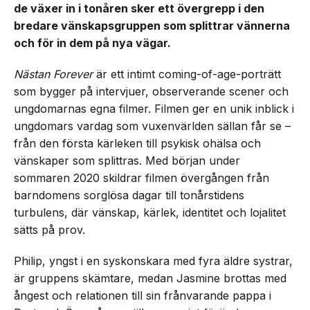
de växer in i tonåren sker ett övergrepp i den
bredare vänskapsgruppen som splittrar vännerna
och för in dem på nya vägar.
Nästan Forever
är ett intimt coming-of-age-porträtt
som bygger på intervjuer, observerande scener och
ungdomarnas egna filmer. Filmen ger en unik inblick i
ungdomars vardag som vuxenvärlden sällan får se –
från den första kärleken till psykisk ohälsa och
vänskaper som splittras. Med början under
sommaren 2020 skildrar filmen övergången från
barndomens sorglösa dagar till tonårstidens
turbulens, där vänskap, kärlek, identitet och lojalitet
sätts på prov.
Philip, yngst i en syskonskara med fyra äldre systrar,
är gruppens skämtare, medan Jasmine brottas med
ångest och relationen till sin frånvarande pappa i