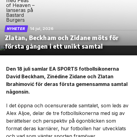
14 jul, 2026
NYHETER
Zlatan, Beckham och Zidane möts för
första gången i ett unikt samtal
Den 18 juli samlar EA SPORTS fotbollsikonerna
David Beckham, Zinédine Zidane och Zlatan
Ibrahimović för deras första gemensamma samtal
någonsin.
I det öppna och ocensurerade samtalet, som leds av
Alex Aljoe, delar de tre fotbollsikonerna med sig av
berättelser och perspektiv på ögonblicken som
format deras karriärer, hur fotbollen har utvecklats
och vad som väntar sporten framöver.