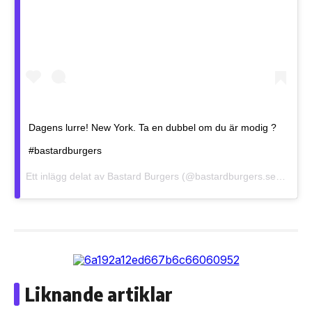
Dagens lurre! New York. Ta en dubbel om du är modig ?
#bastardburgers
Ett inlägg delat av
Bastard Burgers
(@bastardburgers.se)
5 Mar 
Liknande artiklar