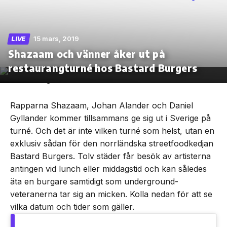
15 mars, 2019
LIVE
Shazaam och vänner åker ut på
Skip
to
restaurangturné hos Bastard Burgers
the
content
Rapparna Shazaam, Johan Alander och Daniel
Gyllander kommer tillsammans ge sig ut i Sverige på
turné. Och det är inte vilken turné som helst, utan en
exklusiv sådan för den norrländska streetfoodkedjan
Bastard Burgers. Tolv städer får besök av artisterna
antingen vid lunch eller middagstid och kan således
äta en burgare samtidigt som underground-
veteranerna tar sig an micken. Kolla nedan för att se
vilka datum och tider som gäller.