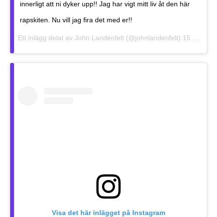
innerligt att ni dyker upp!! Jag har vigt mitt liv åt den här
rapskiten. Nu vill jag fira det med er!!
Ett inlägg delat av
John Landenfelt
(@johnlandenfelt)
15 Mar 2019 kl. 2:19 PDT
Visa det här inlägget på Instagram