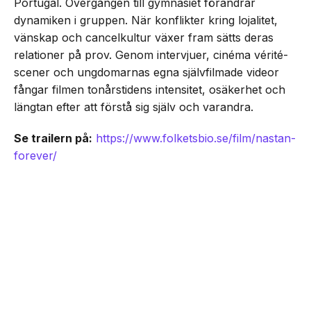
Portugal. Övergången till gymnasiet förändrar
dynamiken i gruppen. När konflikter kring lojalitet,
vänskap och cancelkultur växer fram sätts deras
relationer på prov. Genom intervjuer, cinéma vérité-
scener och ungdomarnas egna självfilmade videor
fångar filmen tonårstidens intensitet, osäkerhet och
längtan efter att förstå sig själv och varandra.
Se trailern på:
https://www.folketsbio.se/film/nastan-
forever/
NEXT UP
Unik coming-of-age ”Nästan
Senaste från Film/Tv
Forever” har svensk biopremiär
den 21 augusti
Dokumentären Första blatten på månen om
Dogge Doggelito får biopremiär den 25
september -här är trailern