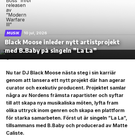
10 jul, 2026
MUSIK
Black Moose inleder nytt artistprojekt
med B.Baby på singeln ”La La”
Nu tar DJ Black Moose nästa steg i sin karriär
genom att lansera ett nytt projekt där han agerar
curator och exekutiv producent. Projektet samlar
några av Nordens främsta rapartister och syftar
till att skapa nya musikaliska möten, lyfta fram
olika uttryck inom genren och skapa en plattform
för starka samarbeten. Först ut är singeln ”La La”,
tillsammans med B.Baby och producerad av Matte
Caliste.