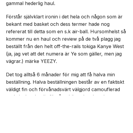
gammal hederlig haul.
Förstår självklart ironin i det hela och någon som är
bekant med basket och dess termer hade nog
refererat till detta som en s.k air-ball. Hursomhelst så
kommer nu en haul och review på de två plagg jag
beställt från den helt off-the-rails tokiga Kanye West
(ja, jag vet att det numera är Ye som gäller, men jag
vägrar.) märke YEEZY.
Det tog alltså 6 månader för mig att få halva min
beställning. Halva beställningen består av en faktiskt
väldigt fin och förvånadsvärt välgjord camouflerad
parkajacka. Jag är förvånad över hur bra den
NEXT UP
faktiskt känns. För jag hade helt ärligt jävligt låga
Rasmus recenserar YEEZY
förväntningar, jag är faktiskt chockad över att jag ens
fick en jacka levererad. Men, i sin helhet så ger jag
den ändå ett helt klart godkänt betyg. Den får mig att