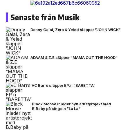
Senaste från Musik
Donny Galal, Zera & Yeled släpper ”JOHN WICK”
ADAAM & Z.E släpper ”MAMA OUT THE HOOD”
VC Barre släpper EP:n ”BARETTA”
Black Moose inleder nytt artistprojekt med
B.Baby på singeln ”La La”