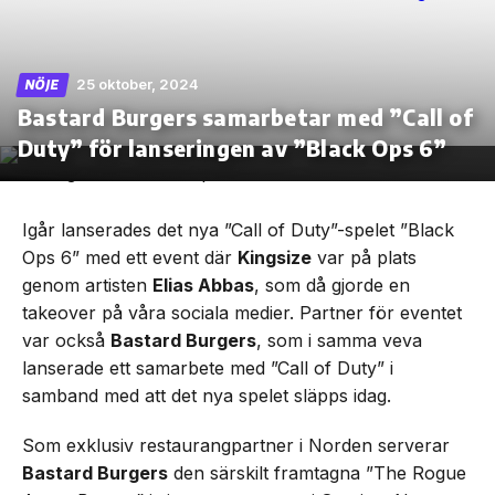
25 oktober, 2024
NÖJE
Bastard Burgers samarbetar med ”Call of
Skip
to
Duty” för lanseringen av ”Black Ops 6”
the
content
Igår lanserades det nya ”Call of Duty”-spelet ”Black
Ops 6” med ett event där
Kingsize
var på plats
genom artisten
Elias Abbas
, som då gjorde en
takeover på våra sociala medier. Partner för eventet
var också
Bastard Burgers
, som i samma veva
lanserade ett samarbete med ”Call of Duty” i
samband med att det nya spelet släpps idag.
Som exklusiv restaurangpartner i Norden serverar
Bastard Burgers
den särskilt framtagna ”The Rogue