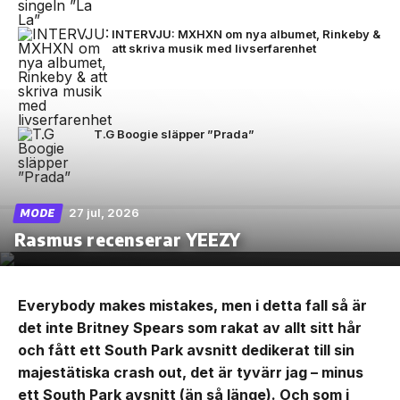
INTERVJU: MXHXN om nya albumet, Rinkeby &
att skriva musik med livserfarenhet
T.G Boogie släpper ”Prada”
27 jul, 2026
MODE
Rasmus recenserar YEEZY
Everybody makes mistakes, men i detta fall så är
det inte Britney Spears som rakat av allt sitt hår
och fått ett South Park avsnitt dedikerat till sin
majestätiska crash out, det är tyvärr jag – minus
ett South Park avsnitt (än så länge). Och som i