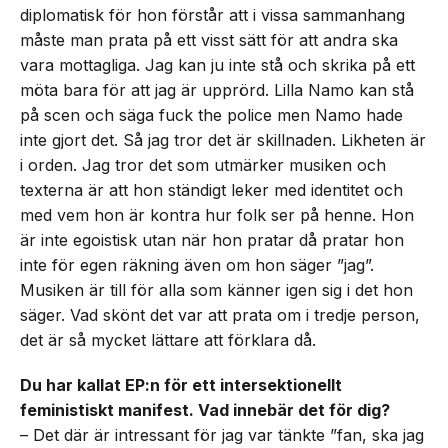
diplomatisk för hon förstår att i vissa sammanhang
måste man prata på ett visst sätt för att andra ska
vara mottagliga. Jag kan ju inte stå och skrika på ett
möta bara för att jag är upprörd. Lilla Namo kan stå
på scen och säga fuck the police men Namo hade
inte gjort det. Så jag tror det är skillnaden. Likheten är
i orden. Jag tror det som utmärker musiken och
texterna är att hon ständigt leker med identitet och
med vem hon är kontra hur folk ser på henne. Hon
är inte egoistisk utan när hon pratar då pratar hon
inte för egen räkning även om hon säger ”jag”.
Musiken är till för alla som känner igen sig i det hon
säger. Vad skönt det var att prata om i tredje person,
det är så mycket lättare att förklara då.
Du har kallat EP:n för ett intersektionellt
feministiskt manifest. Vad innebär det för dig?
– Det där är intressant för jag var tänkte ”fan, ska jag