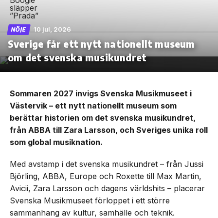
10 jul, 2026
NÖJE
Sverige får ett nytt nationellt museum
om det svenska musikundret
Sommaren 2027 invigs Svenska Musikmuseet i
Västervik – ett nytt nationellt museum som
berättar historien om det svenska musikundret,
från ABBA till Zara Larsson, och Sveriges unika roll
som global musiknation.
Med avstamp i det svenska musikundret – från Jussi
Björling, ABBA, Europe och Roxette till Max Martin,
Avicii, Zara Larsson och dagens världshits – placerar
Svenska Musikmuseet förloppet i ett större
sammanhang av kultur, samhälle och teknik.