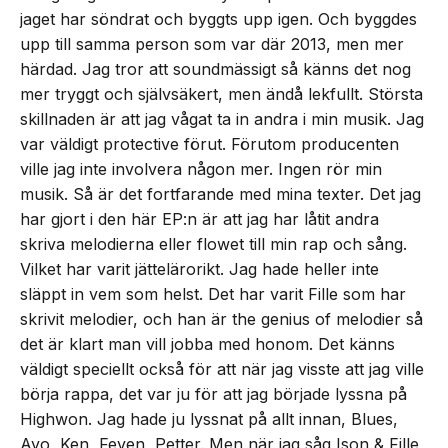
jaget har söndrat och byggts upp igen. Och byggdes
upp till samma person som var där 2013, men mer
härdad. Jag tror att soundmässigt så känns det nog
mer tryggt och självsäkert, men ändå lekfullt. Största
skillnaden är att jag vågat ta in andra i min musik. Jag
var väldigt protective förut. Förutom producenten
ville jag inte involvera någon mer. Ingen rör min
musik. Så är det fortfarande med mina texter. Det jag
har gjort i den här EP:n är att jag har låtit andra
skriva melodierna eller flowet till min rap och sång.
Vilket har varit jättelärorikt. Jag hade heller inte
släppt in vem som helst. Det har varit Fille som har
skrivit melodier, och han är the genius of melodier så
det är klart man vill jobba med honom. Det känns
väldigt speciellt också för att när jag visste att jag ville
börja rappa, det var ju för att jag började lyssna på
Highwon. Jag hade ju lyssnat på allt innan, Blues,
Ayo, Ken, Feven, Petter. Men när jag såg Ison & Fille,