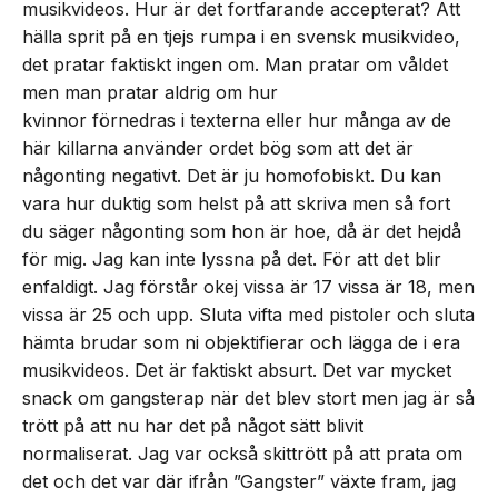
musikvideos. Hur är det fortfarande accepterat? Att
hälla sprit på en tjejs rumpa i en svensk musikvideo,
det pratar faktiskt ingen om. Man pratar om våldet
men man pratar aldrig om hur
kvinnor förnedras i texterna eller hur många av de
här killarna använder ordet bög som att det är
någonting negativt. Det är ju homofobiskt. Du kan
vara hur duktig som helst på att skriva men så fort
du säger någonting som hon är hoe, då är det hejdå
för mig. Jag kan inte lyssna på det. För att det blir
enfaldigt. Jag förstår okej vissa är 17 vissa är 18, men
vissa är 25 och upp. Sluta vifta med pistoler och sluta
hämta brudar som ni objektifierar och lägga de i era
musikvideos. Det är faktiskt absurt. Det var mycket
snack om gangsterap när det blev stort men jag är så
trött på att nu har det på något sätt blivit
normaliserat. Jag var också skittrött på att prata om
det och det var där ifrån ”Gangster” växte fram, jag