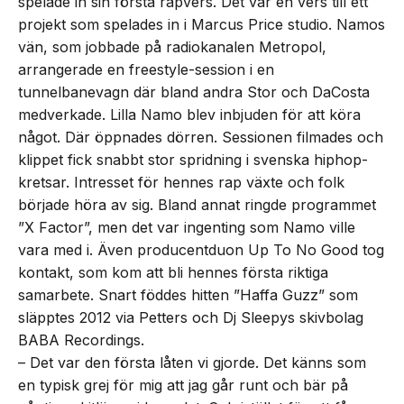
spelade in sin första rapvers. Det var en vers till ett
projekt som spelades in i Marcus Price studio. Namos
vän, som jobbade på radiokanalen Metropol,
arrangerade en freestyle-session i en
tunnelbanevagn där bland andra Stor och DaCosta
medverkade. Lilla Namo blev inbjuden för att köra
något. Där öppnades dörren. Sessionen filmades och
klippet fick snabbt stor spridning i svenska hiphop-
kretsar. Intresset för hennes rap växte och folk
började höra av sig. Bland annat ringde programmet
”X Factor”, men det var ingenting som Namo ville
vara med i. Även producentduon Up To No Good tog
kontakt, som kom att bli hennes första riktiga
samarbete. Snart föddes hitten ”Haffa Guzz” som
släpptes 2012 via Petters och Dj Sleepys skivbolag
BABA Recordings.
– Det var den första låten vi gjorde. Det känns som
en typisk grej för mig att jag går runt och bär på