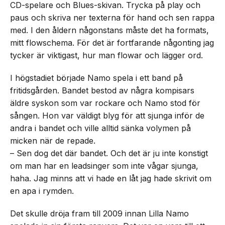
CD-spelare och Blues-skivan. Trycka på play och
paus och skriva ner texterna för hand och sen rappa
med. I den åldern någonstans måste det ha formats,
mitt flowschema. För det är fortfarande någonting jag
tycker är viktigast, hur man flowar och lägger ord.
I högstadiet började Namo spela i ett band på
fritidsgården. Bandet bestod av några kompisars
äldre syskon som var rockare och Namo stod för
sången. Hon var väldigt blyg för att sjunga inför de
andra i bandet och ville alltid sänka volymen på
micken när de repade.
– Sen dog det där bandet. Och det är ju inte konstigt
om man har en leadsinger som inte vågar sjunga,
haha. Jag minns att vi hade en låt jag hade skrivit om
en apa i rymden.
Det skulle dröja fram till 2009 innan Lilla Namo