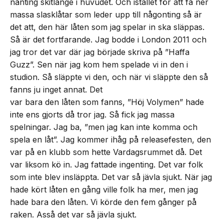
nånting skitlänge i huvudet. Och istället för att få ner
massa slasklåtar som leder upp till någonting så är
det att, den här låten som jag spelar in ska släppas.
Så är det fortfarande. Jag bodde i London 2011 och
jag tror det var där jag började skriva på ”Haffa
Guzz”. Sen när jag kom hem spelade vi in den i
studion. Så släppte vi den, och när vi släppte den så
fanns ju inget annat. Det
var bara den låten som fanns, ”Höj Volymen” hade
inte ens gjorts då tror jag. Så fick jag massa
spelningar. Jag ba, ”men jag kan inte komma och
spela en låt”. Jag kommer ihåg på releasefesten, den
var på en klubb som hette Vardagsrummet då. Det
var liksom kö in. Jag fattade ingenting. Det var folk
som inte blev insläppta. Det var så jävla sjukt. När jag
hade kört låten en gång ville folk ha mer, men jag
hade bara den låten. Vi körde den fem gånger på
raken. Asså det var så jävla sjukt.