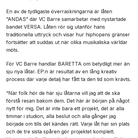
En av de tydligaste överraskningarna är låten
”ANDAS” där VC Barre samarbetar med nystartade
bandet VERSA. Låten rör sig utanför hans
traditionella uttryck och visar hur hiphopens gränser
fortsätter att suddas ut när olika musikaliska världar
möts.
För VC Barre handlar BARETTA om betydligt mer än
sju nya låtar. EP:n är resultat av en lång kreativ
process där varje detalj har fått ta den tid som krävts.
“När folk hör de här sju låtarna vill jag att de ska
förstå resan bakom dem. Det här är början på något
nytt för mig. Det är inte bara ett projekt, det är alla
timmar i studion, alla beslut och alla gånger jag
började om tills det kändes rätt. Varje låt har sin plats
och de tre sista spåren gör projektet komplett.