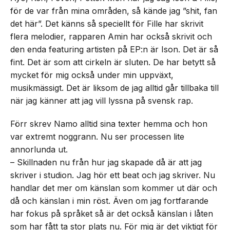
för de var från mina områden, så kände jag ”shit, fan
det här”. Det känns så speciellt för Fille har skrivit
flera melodier, rapparen Amin har också skrivit och
den enda featuring artisten på EP:n är Ison. Det är så
fint. Det är som att cirkeln är sluten. De har betytt så
mycket för mig också under min uppväxt,
musikmässigt. Det är liksom de jag alltid går tillbaka till
när jag känner att jag vill lyssna på svensk rap.
Förr skrev Namo alltid sina texter hemma och hon
var extremt noggrann. Nu ser processen lite
annorlunda ut.
– Skillnaden nu från hur jag skapade då är att jag
skriver i studion. Jag hör ett beat och jag skriver. Nu
handlar det mer om känslan som kommer ut där och
då och känslan i min röst. Även om jag fortfarande
har fokus på språket så är det också känslan i låten
som har fått ta stor plats nu. För mig är det viktigt för