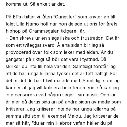
komma ut. Så enkelt är det.
På EP:n hittar vi låten ”Gangster” som knyter an till
talet Lilla Namo höll när hon delade ut pris för årets
hiphop på Grammisgalan tidigare i år.
– Den skrevs ur en slags ilska och frustration. Det är
som ett tvåeggat svärd. Å ena sidan blir jag så
provocerad över folk som leker med elden. Är du
gangster på riktigt så bör det vara i tystnad. Då
skriker du inte till hela världen. Samtidigt förstår jag
att de här unga killarna tycker det är fett häftigt. För
det är det de har blivit matade med. Samtidigt som jag
känner att jag vill kritisera hela fenomenet så kan jag
inte censurera vad någon säger i sin musik. Och jag
är mer på deras sida än på andra sidan av media som
kritiserar. Jag kritiserar inte de här unga killarna på
samma sätt som till exempel Malou. Jag kritiserar de
mer så här, ”du är min lillebror vafan håller du på