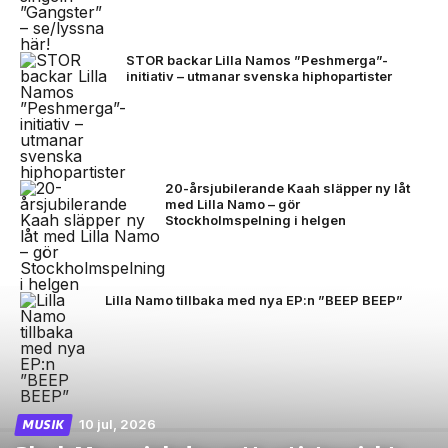
STOR backar Lilla Namos ”Peshmerga”-
initiativ – utmanar svenska hiphopartister
20-årsjubilerande Kaah släpper ny låt
med Lilla Namo – gör
Stockholmspelning i helgen
Lilla Namo tillbaka med nya EP:n ”BEEP BEEP”
10 jul, 2026
MUSIK