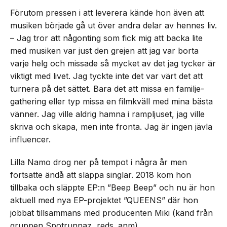
Förutom pressen i att leverera kände hon även att
musiken började gå ut över andra delar av hennes liv.
– Jag tror att någonting som fick mig att backa lite
med musiken var just den grejen att jag var borta
varje helg och missade så mycket av det jag tycker är
viktigt med livet. Jag tyckte inte det var värt det att
turnera på det sättet. Bara det att missa en familje-
gathering eller typ missa en filmkväll med mina bästa
vänner. Jag ville aldrig hamna i rampljuset, jag ville
skriva och skapa, men inte fronta. Jag är ingen jävla
influencer.
Lilla Namo drog ner på tempot i några år men
fortsatte ändå att släppa singlar. 2018 kom hon
tillbaka och släppte EP:n ”Beep Beep” och nu är hon
aktuell med nya EP-projektet ”QUEENS” där hon
jobbat tillsammans med producenten Miki (känd från
gruppen Spotrunnaz, reds. anm).