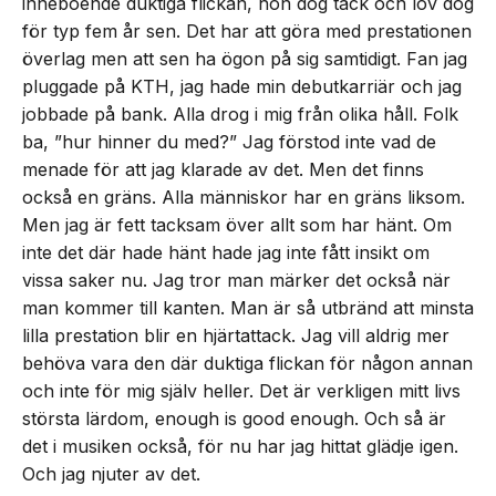
inneboende duktiga flickan, hon dog tack och lov dog
för typ fem år sen. Det har att göra med prestationen
överlag men att sen ha ögon på sig samtidigt. Fan jag
pluggade på KTH, jag hade min debutkarriär och jag
jobbade på bank. Alla drog i mig från olika håll. Folk
ba, ”hur hinner du med?” Jag förstod inte vad de
menade för att jag klarade av det. Men det finns
också en gräns. Alla människor har en gräns liksom.
Men jag är fett tacksam över allt som har hänt. Om
inte det där hade hänt hade jag inte fått insikt om
vissa saker nu. Jag tror man märker det också när
man kommer till kanten. Man är så utbränd att minsta
lilla prestation blir en hjärtattack. Jag vill aldrig mer
behöva vara den där duktiga flickan för någon annan
och inte för mig själv heller. Det är verkligen mitt livs
största lärdom, enough is good enough. Och så är
det i musiken också, för nu har jag hittat glädje igen.
Och jag njuter av det.