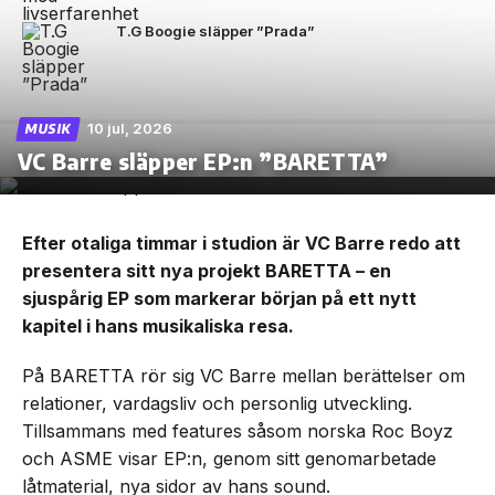
T.G Boogie släpper ”Prada”
10 jul, 2026
MUSIK
VC Barre släpper EP:n ”BARETTA”
Efter otaliga timmar i studion är VC Barre redo att
presentera sitt nya projekt BARETTA – en
sjuspårig EP som markerar början på ett nytt
kapitel i hans musikaliska resa.
På BARETTA rör sig VC Barre mellan berättelser om
relationer, vardagsliv och personlig utveckling.
Tillsammans med features såsom norska Roc Boyz
och ASME visar EP:n, genom sitt genomarbetade
låtmaterial, nya sidor av hans sound.