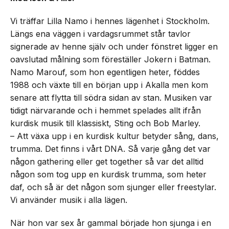
Vi träffar Lilla Namo i hennes lägenhet i Stockholm.
Längs ena väggen i vardagsrummet står tavlor
signerade av henne själv och under fönstret ligger en
oavslutad målning som föreställer Jokern i Batman.
Namo Marouf, som hon egentligen heter, föddes
1988 och växte till en början upp i Akalla men kom
senare att flytta till södra sidan av stan. Musiken var
tidigt närvarande och i hemmet spelades allt ifrån
kurdisk musik till klassiskt, Sting och Bob Marley.
– Att växa upp i en kurdisk kultur betyder sång, dans,
trumma. Det finns i vårt DNA. Så varje gång det var
någon gathering eller get together så var det alltid
någon som tog upp en kurdisk trumma, som heter
daf, och så är det någon som sjunger eller freestylar.
Vi använder musik i alla lägen.
När hon var sex år gammal började hon sjunga i en