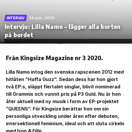
24 juni, 2020
INTERVJU
Intervju: Lilla Namo – lägger alla korten
Skip
på bordet
to
the
content
Från Kingsize Magazine nr 3 2020.
Lilla Namo intog den svenska rapscenen 2012 med
hitlåten ”Haffa Guzz”. Sedan dess har hon gjort
två EP:s, släppt flertalet singlar, blivit nominerad
till Grammis och vunnit pris på P3 Guld. Nu är hon
åter aktuell med ny musik i form av EP-projektet
”QUEENS”. För Kingsize berättar hon om sin
personliga utveckling under åren efter debuten,
intersektionell feminism, ideal och att sluta cirkeln
med Ison & Fille.