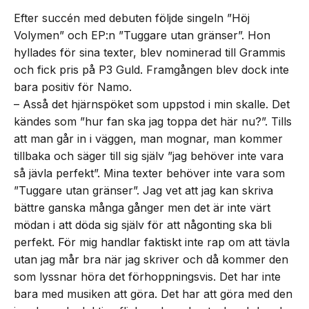
Efter succén med debuten följde singeln ”Höj
Volymen” och EP:n ”Tuggare utan gränser”. Hon
hyllades för sina texter, blev nominerad till Grammis
och fick pris på P3 Guld. Framgången blev dock inte
bara positiv för Namo.
– Asså det hjärnspöket som uppstod i min skalle. Det
kändes som ”hur fan ska jag toppa det här nu?”. Tills
att man går in i väggen, man mognar, man kommer
tillbaka och säger till sig själv ”jag behöver inte vara
så jävla perfekt”. Mina texter behöver inte vara som
”Tuggare utan gränser”. Jag vet att jag kan skriva
bättre ganska många gånger men det är inte värt
mödan i att döda sig själv för att någonting ska bli
perfekt. För mig handlar faktiskt inte rap om att tävla
utan jag mår bra när jag skriver och då kommer den
som lyssnar höra det förhoppningsvis. Det har inte
bara med musiken att göra. Det har att göra med den