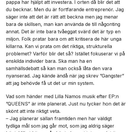
pappa har hjälpt att investera. I orten då blir det att
du becknar. Men du är fortfarande entreprenör. Jag
säger inte att det är rätt att beckna men jag menar
bara de skillsen, man kan använda de till någonting
annat. Det är inte bara tvåeggat svärd det är typ en
miljon. Folk pratar bara om att kritisera de här unga
killarna. Kan vi prata om det riktiga, strukturella
problemet? Varför blir det så? Istället fokuserar vi på
enskilda individer bara. Ska man ha en
samhällsdebatt så kan man också låta den vara
nyanserad. Jag kände ändå när jag skrev ”Gangster”
att jag behövde få ut det ur min system.
Vad som händer med Lilla Namos musik efter EP:n
”QUEENS” är inte planerat. Just nu tycker hon det är
skönt att inte riktigt veta.
– Jag planerar sällan framtiden men har väldigt
tydliga mål som jag går mot, som jag aldrig säger