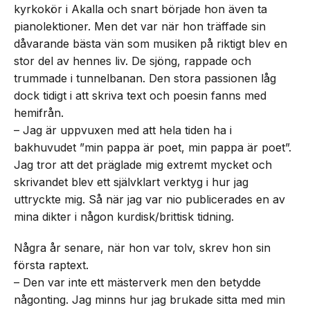
kyrkokör i Akalla och snart började hon även ta
pianolektioner. Men det var när hon träffade sin
dåvarande bästa vän som musiken på riktigt blev en
stor del av hennes liv. De sjöng, rappade och
trummade i tunnelbanan. Den stora passionen låg
dock tidigt i att skriva text och poesin fanns med
hemifrån.
– Jag är uppvuxen med att hela tiden ha i
bakhuvudet ”min pappa är poet, min pappa är poet”.
Jag tror att det präglade mig extremt mycket och
skrivandet blev ett självklart verktyg i hur jag
uttryckte mig. Så när jag var nio publicerades en av
mina dikter i någon kurdisk/brittisk tidning.
Några år senare, när hon var tolv, skrev hon sin
första raptext.
– Den var inte ett mästerverk men den betydde
någonting. Jag minns hur jag brukade sitta med min