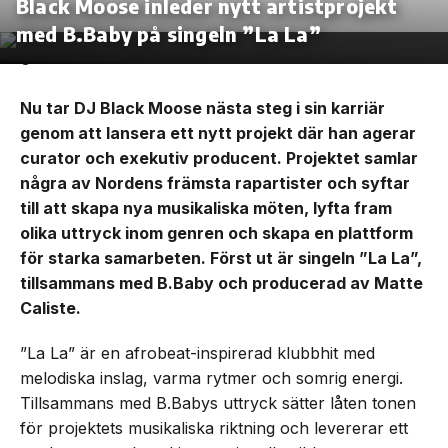
Black Moose inleder nytt artistprojekt
med B.Baby på singeln ”La La”
Nu tar DJ Black Moose nästa steg i sin karriär
genom att lansera ett nytt projekt där han agerar
curator och exekutiv producent. Projektet samlar
några av Nordens främsta rapartister och syftar
till att skapa nya musikaliska möten, lyfta fram
olika uttryck inom genren och skapa en plattform
för starka samarbeten. Först ut är singeln ”La La”,
tillsammans med B.Baby och producerad av Matte
Caliste.
”La La” är en afrobeat-inspirerad klubbhit med
melodiska inslag, varma rytmer och somrig energi.
Tillsammans med B.Babys uttryck sätter låten tonen
för projektets musikaliska riktning och levererar ett