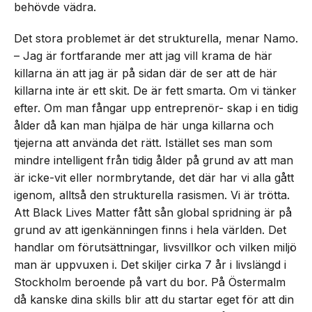
behövde vädra.
Det stora problemet är det strukturella, menar Namo.
– Jag är fortfarande mer att jag vill krama de här
killarna än att jag är på sidan där de ser att de här
killarna inte är ett skit. De är fett smarta. Om vi tänker
efter. Om man fångar upp entreprenör- skap i en tidig
ålder då kan man hjälpa de här unga killarna och
tjejerna att använda det rätt. Istället ses man som
mindre intelligent från tidig ålder på grund av att man
är icke-vit eller normbrytande, det där har vi alla gått
igenom, alltså den strukturella rasismen. Vi är trötta.
Att Black Lives Matter fått sån global spridning är på
grund av att igenkänningen finns i hela världen. Det
handlar om förutsättningar, livsvillkor och vilken miljö
man är uppvuxen i. Det skiljer cirka 7 år i livslängd i
Stockholm beroende på vart du bor. På Östermalm
då kanske dina skills blir att du startar eget för att din