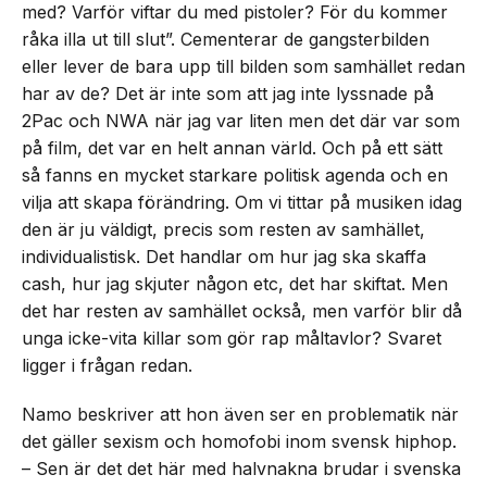
med? Varför viftar du med pistoler? För du kommer
råka illa ut till slut”. Cementerar de gangsterbilden
eller lever de bara upp till bilden som samhället redan
har av de? Det är inte som att jag inte lyssnade på
2Pac och NWA när jag var liten men det där var som
på film, det var en helt annan värld. Och på ett sätt
så fanns en mycket starkare politisk agenda och en
vilja att skapa förändring. Om vi tittar på musiken idag
den är ju väldigt, precis som resten av samhället,
individualistisk. Det handlar om hur jag ska skaffa
cash, hur jag skjuter någon etc, det har skiftat. Men
det har resten av samhället också, men varför blir då
unga icke-vita killar som gör rap måltavlor? Svaret
ligger i frågan redan.
Namo beskriver att hon även ser en problematik när
det gäller sexism och homofobi inom svensk hiphop.
– Sen är det det här med halvnakna brudar i svenska