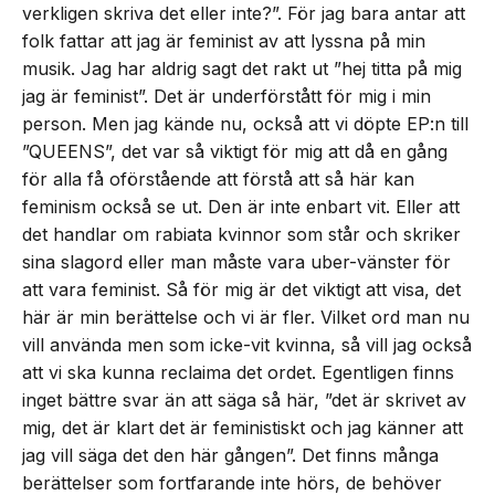
verkligen skriva det eller inte?”. För jag bara antar att
folk fattar att jag är feminist av att lyssna på min
musik. Jag har aldrig sagt det rakt ut ”hej titta på mig
jag är feminist”. Det är underförstått för mig i min
person. Men jag kände nu, också att vi döpte EP:n till
”QUEENS”, det var så viktigt för mig att då en gång
för alla få oförstående att förstå att så här kan
feminism också se ut. Den är inte enbart vit. Eller att
det handlar om rabiata kvinnor som står och skriker
sina slagord eller man måste vara uber-vänster för
att vara feminist. Så för mig är det viktigt att visa, det
här är min berättelse och vi är fler. Vilket ord man nu
vill använda men som icke-vit kvinna, så vill jag också
att vi ska kunna reclaima det ordet. Egentligen finns
inget bättre svar än att säga så här, ”det är skrivet av
mig, det är klart det är feministiskt och jag känner att
jag vill säga det den här gången”. Det finns många
berättelser som fortfarande inte hörs, de behöver