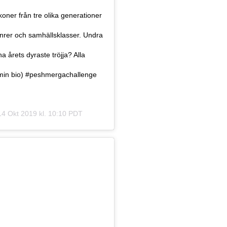
koner från tre olika generationer
genrer och samhällsklasser. Undra
rets dyraste tröjja? Alla
 i min bio) #peshmergachallenge
14 Okt 2019 kl. 10:10 PDT