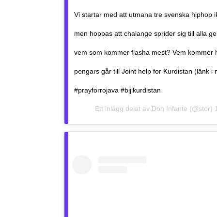
Vi startar med att utmana tre svenska hiphop i
men hoppas att chalange sprider sig till alla 
vem som kommer flasha mest? Vem kommer ha å
pengars går till Joint help for Kurdistan (länk
#prayforrojava #bijikurdistan
Ett inlägg delat av
Don Infante
(@stor)