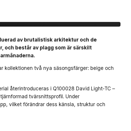
r Ghost-linjen för
luerad av brutalistisk arkitektur och de
r, och består av plagg som är särskilt
marmånaderna.
rar kollektionen två nya säsongsfärger: beige och
erial återintroduceras i Q100028 David Light-TC –
järnformad tvärsnittsprofil. Under
p, vilket förändrar dess känsla, struktur och