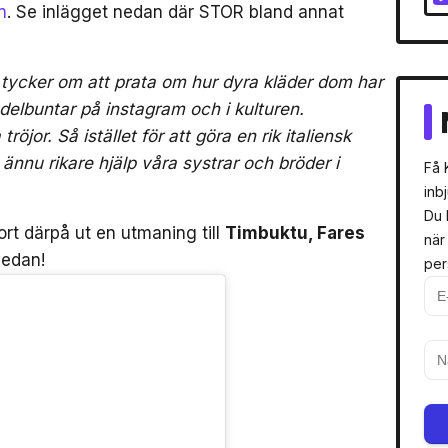
n
. Se inlägget nedan där STOR bland annat
 tycker om att prata om hur dyra kläder dom har
edelbuntar på instagram och i kulturen.
or. Så istället för att göra en rik italiensk
nnu rikare hjälp våra systrar och bröder i
Få 
inb
Du 
ort därpå ut en utmaning till
Timbuktu, Fares
när
nedan!
per