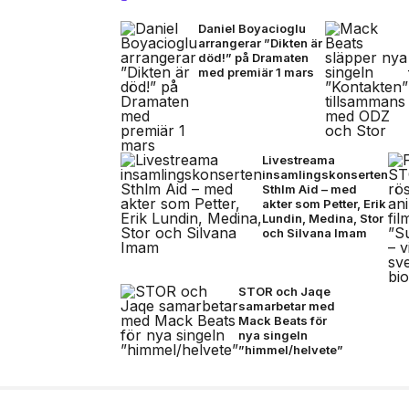
Daniel Boyacioglu
arrangerar ”Dikten är
död!” på Dramaten
med premiär 1 mars
Livestreama
insamlingskonserten
Sthlm Aid – med
akter som Petter, Erik
Lundin, Medina, Stor
och Silvana Imam
STOR och Jaqe
samarbetar med
Mack Beats för
nya singeln
”himmel/helvete”
8 jul, 2026
MODE