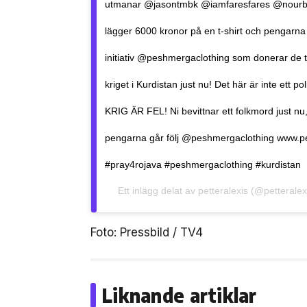
utmanar @jasontmbk @iamfaresfares @nourbild
lägger 6000 kronor på en t-shirt och pengarn
initiativ @peshmergaclothing som donerar de t
kriget i Kurdistan just nu! Det här är inte ett p
KRIG ÄR FEL! Ni bevittnar ett folkmord just nu,
pengarna går följ @peshmergaclothing www.p
#pray4rojava #peshmergaclothing #kurdistan
Ett inlägg delat av
petteralexis
(@petteralex
Foto: Pressbild / TV4
Liknande artiklar