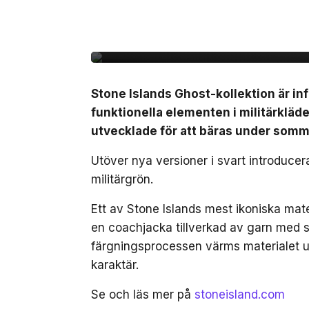
Stone Island omarbeta
sommaren
Stone Islands Ghost-kollektion är inf
funktionella elementen i militärkläde
utvecklade för att bäras under som
Utöver nya versioner i svart introduce
militärgrön.
Ett av Stone Islands mest ikoniska mat
en coachjacka tillverkad av garn med st
färgningsprocessen värms materialet up
karaktär.
Se och läs mer på
stoneisland.com