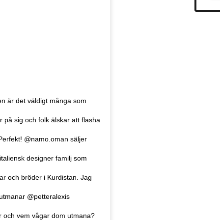
en är det väldigt många som
på sig och folk älskar att flasha
 Perfekt! @namo.oman säljer
 italiensk designer familj som
ar och bröder i Kurdistan. Jag
 utmanar @petteralexis
för och vem vågar dom utmana?