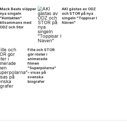
Mack Beats släpper
AKI gästas av ODZ
nya singeln
och STOR på nya
”Kontakten”
singeln ”Toppisar I
tillsammans med
Näven”
ODZ och Stor
Fille och STOR
gör röster i
animerade
filmen
”Superpolarna”
– visas på
svenska
biografer