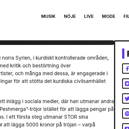
MUSIK
NÖJE
LIVE
MODE
FI
mos ”Peshmerga”-
venska hiphopartister
 norra Syrien, i kurdiskt kontrollerade områden,
med kritik och bestörtning över
rtister, och många med dessa, är engagerade i
ngar för att stötta det kurdiska civilsamhället
t inlägg i sociala medier, där han utmanar andra
eshmerga”-tröjor istället för att lägga pengar på
. I ett första steg utmanar STOR sina
ár
att lägga 5000 kronor på tröjan – varpå