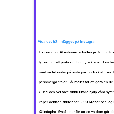
Visa det här inlägget på Instagram
E ni redo för #Peshmergachallenge. Nu för tid
tycker om att prata om hur dyra kläder dom har 
med sedelbuntar på instagram och i kulturen.
peshmerga tröjor. Så istället för att göra en rik
Gucci och Versace ännu rikare hjälp våra systr
köper denna t shirten för 5000 Kronor och jag
@lindapira @ns1einar för att se va dom går 