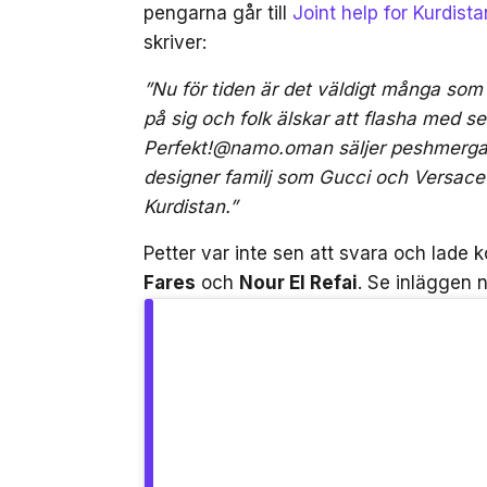
pengarna går till
Joint help for Kurdista
skriver:
”Nu för tiden är det väldigt många som
på sig och folk älskar att flasha med s
Perfekt!@namo.oman säljer peshmerga tröj
designer familj som Gucci och Versace ä
Kurdistan.”
Petter var inte sen att svara och lade k
Fares
och
Nour El Refai
. Se inläggen 