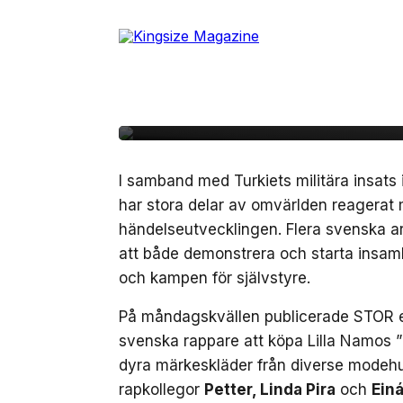
Skip
to
15 oktober, 2019
SAMHÄLLE
the
STOR backar Lilla Na
content
initiativ – utmanar s
I samband med Turkiets militära insats i
har stora delar av omvärlden reagerat 
händelseutvecklingen. Flera svenska a
att både demonstrera och starta insamli
och kampen för självstyre.
På måndagskvällen publicerade STOR et
svenska rappare att köpa Lilla Namos ”P
dyra märkeskläder från diverse modehus
rapkollegor
Petter, Linda Pira
och
Ein