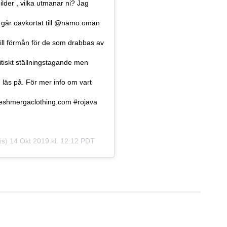
er , vilka utmanar ni? Jag
a går oavkortat till @namo.oman
ill förmån för de som drabbas av
olitiskt ställningstagande men
 läs på. För mer info om vart
eshmergaclothing.com #rojava
is)
14 Okt 2019 kl. 12:12 PDT