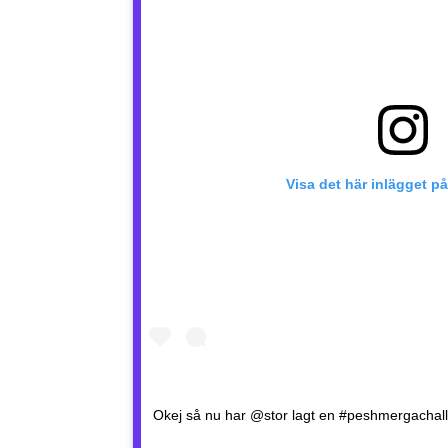
Visa det här inlägget p
Okej så nu har @stor lagt en #peshmergachal