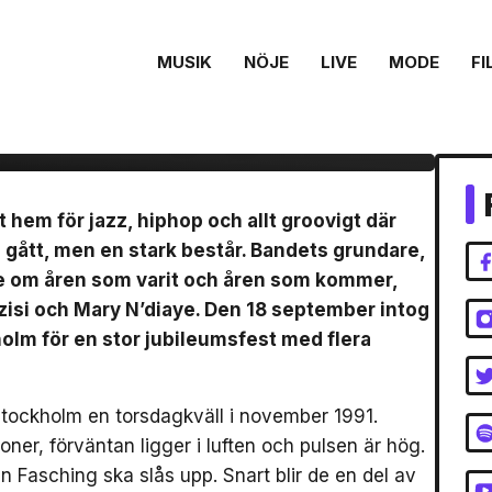
MUSIK
NÖJE
LIVE
MODE
FI
firar 30 år med
exklusiv vinylutgåva
t hem för jazz, hiphop och allt groovigt där
ått, men en stark består. Bandets grundare,
ze om åren som varit och åren som kommer,
isi och Mary N’diaye. Den 18 september intog
olm för en stor jubileumsfest med flera
 Stockholm en torsdagkväll i november 1991.
er, förväntan ligger i luften och pulsen är hög.
en Fasching ska slås upp. Snart blir de en del av