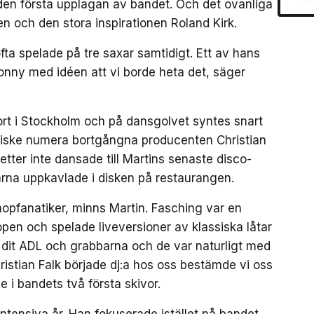
en första upplagan av bandet. Och det ovanliga
 och den stora inspirationen Roland Kirk.
fta spelade på tre saxar samtidigt. Ett av hans
nny med idéen att vi borde heta det, säger
ort i Stockholm och på dansgolvet syntes snart
riske numera bortgångna producenten Christian
tter inte dansade till Martins senaste disco-
arna uppkavlade i disken på restaurangen.
hopfanatiker, minns Martin. Fasching var en
pen och spelade liveversioner av klassiska låtar
e dit ADL och grabbarna och de var naturligt med
ristian Falk började dj:a hos oss bestämde vi oss
e i bandets två första skivor.