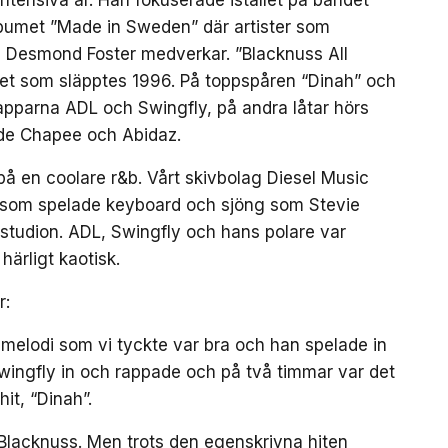
intensiva år. Han fokuserade istället på bandet
bumet ”Made in Sweden” där artister som
ch Desmond Foster medverkar. ”Blacknuss All
et som släpptes 1996. På toppspåren “Dinah” och
apparna ADL och Swingfly, på andra låtar hörs
de Chapee och Abidaz.
 på en coolare r&b. Vårt skivbolag Diesel Music
 som spelade keyboard och sjöng som Stevie
studion. ADL, Swingfly och hans polare var
ärligt kaotisk.
r:
 melodi som vi tyckte var bra och han spelade in
wingfly in och rappade och på två timmar var det
it, “Dinah”.
 Blacknuss. Men trots den egenskrivna hiten