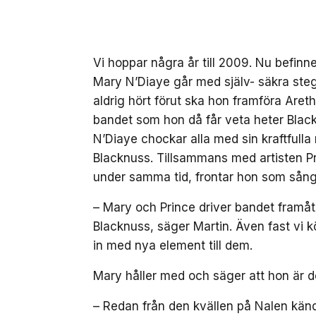
Vi hoppar några år till 2009. Nu befinn
Mary N’Diaye går med själv- säkra st
aldrig hört förut ska hon framföra Aret
bandet som hon då får veta heter Blac
N’Diaye chockar alla med sin kraftfulla
Blacknuss. Tillsammans med artisten P
under samma tid, frontar hon som sång
– Mary och Prince driver bandet framåt 
Blacknuss, säger Martin. Även fast vi k
in med nya element till dem.
Mary håller med och säger att hon är d
– Redan från den kvällen på Nalen känd