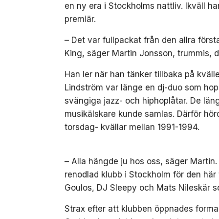
en ny era i Stockholms nattliv. Ikväll 
premiär.
– Det var fullpackat från den allra först
King, säger Martin Jonsson, trummis, d
Han ler när han tänker tillbaka på kv
Lindström var länge en dj-duo som hop
svängiga jazz- och hiphoplåtar. De län
musikälskare kunde samlas. Därför hörde
torsdag- kvällar mellan 1991-1994.
– Alla hängde ju hos oss, säger Martin
renodlad klubb i Stockholm för den här 
Goulos, DJ Sleepy och Mats Nileskär s
Strax efter att klubben öppnades form