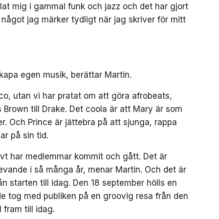
olat mig i gammal funk och jazz och det har gjort
något jag märker tydligt när jag skriver för mitt
skapa egen musik, berättar Martin.
sco, utan vi har pratat om att göra afrobeats,
s Brown till Drake. Det coola är att Mary är som
r. Och Prince är jättebra på att sjunga, rappa
r på sin tid.
ivt har medlemmar kommit och gått. Det är
t levande i så många år, menar Martin. Och det är
n starten till idag. Den 18 september hölls en
de tog med publiken på en groovig resa från den
fram till idag.