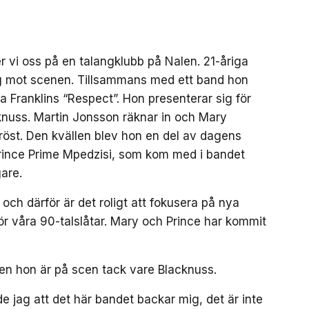
er vi oss på en talangklubb på Nalen. 21-åriga
eg mot scenen. Tillsammans med ett band hon
ha Franklins “Respect”. Hon presenterar sig för
knuss. Martin Jonsson räknar in och Mary
 röst. Den kvällen blev hon en del av dagens
rince Prime Mpedzisi, som kom med i bandet
are.
och därför är det roligt att fokusera på nya
ör våra 90-talslåtar. Mary och Prince har kommit
en hon är på scen tack vare Blacknuss.
e jag att det här bandet backar mig, det är inte