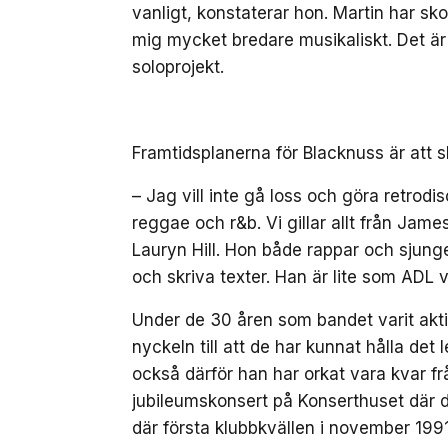
vanligt, konstaterar hon. Martin har sk
mig mycket bredare musikaliskt. Det är 
soloprojekt.
Framtidsplanerna för Blacknuss är att 
– Jag vill inte gå loss och göra retrodi
reggae och r&b. Vi gillar allt från Jame
Lauryn Hill. Hon både rappar och sjunge
och skriva texter. Han är lite som ADL va
Under de 30 åren som bandet varit akt
nyckeln till att de har kunnat hålla de
också därför han har orkat vara kvar frå
jubileumskonsert på Konserthuset där 
där första klubbkvällen i november 1991 