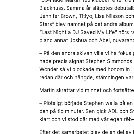
1994 lade Martin ned klubben efter tre 
Blacknuss. Samma år släpptes debutal
Jennifer Brown, Titiyo, Lisa Nilsson o
Stars” blev namnet på det andra album
“Last Night a DJ Saved My Life” hörs r
bland annat Joshua och Abel, nuvaran
– På den andra skivan ville vi ha fokus
hade precis signat Stephen Simmonds
Wonder så vi plockade med honom in i 
redan där och hängde, stämningen var h
Martin skrattar vid minnet och fortsätte
– Plötsligt började Stephen waila på en
den på tio minuter. Sen gick ADL och S
klart och vi stod där med vår egen r&b-h
Efter det samarbetet blev de en del av