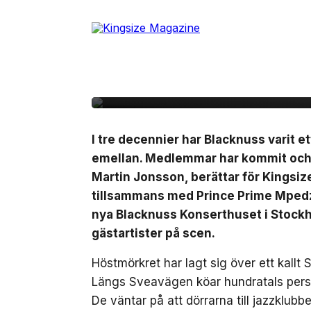
Skip
to
5 oktober, 2022
INTERVJU
the
Intervju: Blacknuss – 
content
jubileumskonsert och 
I tre decennier har Blacknuss varit et
emellan. Medlemmar har kommit och g
Martin Jonsson, berättar för Kingsi
tillsammans med Prince Prime Mpedz
nya Blacknuss Konserthuset i Stockh
gästartister på scen.
Höstmörkret har lagt sig över ett kallt
Längs Sveavägen köar hundratals person
De väntar på att dörrarna till jazzklubb