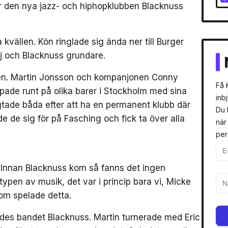
har den nya jazz- och hiphopklubben Blacknuss
a kvällen. Kön ringlade sig ända ner till Burger
j och Blacknuss grundare.
ällen. Martin Jonsson och kompanjonen Conny
Få 
pade runt på olika barer i Stockholm med sina
inb
gtade båda efter att ha en permanent klubb där
Du 
 de sig för på Fasching och fick ta över alla
när
per
. Innan Blacknuss kom så fanns det ingen
typen av musik, det var i princip bara vi, Micke
om spelade detta.
ades bandet Blacknuss. Martin turnerade med Eric