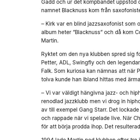
Gadd och ur det kompbandet uppstod d
namnet Blacknuss kom från saxofonisten
– Kirk var en blind jazzsaxofonist som o
album heter ”Blacknuss” och då kom Co
Martin.
Ryktet om den nya klubben spred sig f
Petter, ADL, Swingfly och den legenda
Falk. Som kuriosa kan nämnas att när Pe
tolva kunde han ibland hittas med ärm
– Vi var väldigt hängivna jazz- och hip
renodlad jazzklubb men vi drog in hipho
av till exempel Gang Starr. Det lockad
och rappade när vi spelade live. När Ch
för att börja prodda ihop. Det resulterad