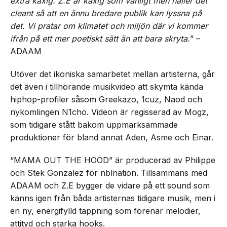
extra kaxig. Z.E är kaxig som vanligt men håller det
cleant så att en ännu bredare publik kan lyssna på
det. Vi pratar om klimatet och miljön där vi kommer
ifrån på ett mer poetiskt sätt än att bara skryta.
” –
ADAAM
Utöver det ikoniska samarbetet mellan artisterna, går
det även i tillhörande musikvideo att skymta kända
hiphop-profiler såsom Greekazo, 1cuz, Naod och
nykomlingen N1cho. Videon är regisserad av Mogz,
som tidigare stått bakom uppmärksammade
produktioner för bland annat Aden, Asme och Einar.
“MAMA OUT THE HOOD” är producerad av Philippe
och Stek Gonzalez för nblnation. Tillsammans med
ADAAM och Z.E bygger de vidare på ett sound som
känns igen från båda artisternas tidigare musik, men i
en ny, energifylld tappning som förenar melodier,
attityd och starka hooks.