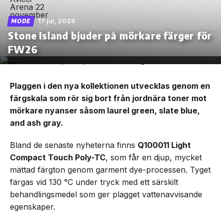
17 jul, 2026
MODE
Stone Island bjuder på mörkare färger för
FW26
Plaggen i den nya kollektionen utvecklas genom en
färgskala som rör sig bort från jordnära toner mot
mörkare nyanser såsom laurel green, slate blue,
and ash gray.
Bland de senaste nyheterna finns
Q100011 Light
Compact Touch Poly-TC
, som får en djup, mycket
mättad färgton genom garment dye-processen. Tyget
färgas vid 130 °C under tryck med ett särskilt
behandlingsmedel som ger plagget vattenavvisande
egenskaper.