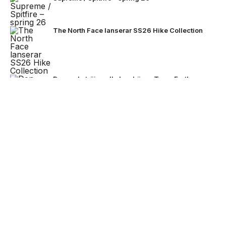
The North Face lanserar SS26 Hike Collection
Den enda tröjan alla kan bära – Team Earth
lanseras inför fotbolls-VM 2026
NEXT UP
Stone Island bjuder på mörkare
färger för FW26