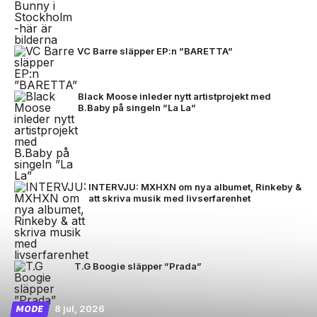
VC Barre släpper EP:n ”BARETTA”
Black Moose inleder nytt artistprojekt med
B.Baby på singeln ”La La”
INTERVJU: MXHXN om nya albumet, Rinkeby &
att skriva musik med livserfarenhet
T.G Boogie släpper ”Prada”
8 jul, 2026
MODE