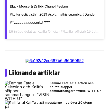
Black Moose & Dj Ibbi Chune! #selam
#kulturfestivalsthlm2019 #selam #thisisgambia #Dunder
#TaaaaaaaaaaaankU ???
Ett inlägg delat av
Kaliffa Official
(@kaliffa_official)
15 Jul 2019 kl. 11:24 PDT
Liknande artiklar
Femme Fatale Selection och
Kaliffa släpper
sommarbangern “VIBIN WITH U”
Kaliffa ut på megaturné med över 20 stopp