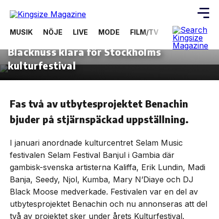
16 juli, 2019
LIVE
MUSIK
NÖJE
LIVE
MODE
FILM/TV
VIDEOS
ÖV
Maleek Berry, Kaliffa, Erik Lundin och
Blacknuss klara för Stockholms
Skip
to
kulturfestival
the
content
Fas två av utbytesprojektet Benachin
bjuder på stjärnspäckad uppställning.
I januari anordnade kulturcentret Selam Music
festivalen Selam Festival Banjul i Gambia där
gambisk-svenska artisterna Kaliffa, Erik Lundin, Madi
Banja, Seedy, Njol, Kumba, Mary N’Diaye och DJ
Black Moose medverkade. Festivalen var en del av
utbytesprojektet Benachin och nu annonseras att del
två av projektet sker under årets Kulturfestival.