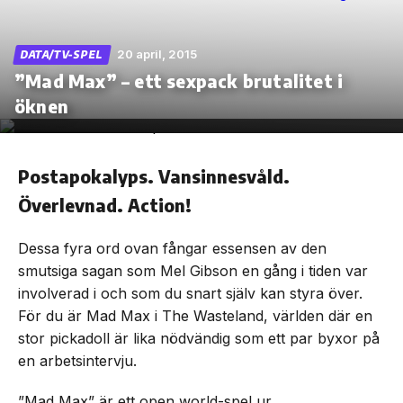
20 april, 2015
DATA/TV-SPEL
”Mad Max” – ett sexpack brutalitet i
Skip
öknen
to
the
content
Postapokalyps. Vansinnesvåld.
Överlevnad. Action!
Dessa fyra ord ovan fångar essensen av den
smutsiga sagan som Mel Gibson en gång i tiden var
involverad i och som du snart själv kan styra över.
För du är Mad Max i The Wasteland, världen där en
stor pickadoll är lika nödvändig som ett par byxor på
en arbetsintervju.
”Mad Max” är ett open world-spel ur