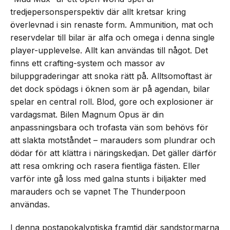
tredjepersonsperspektiv där allt kretsar kring
överlevnad i sin renaste form. Ammunition, mat och
reservdelar till bilar är alfa och omega i denna single
player-upplevelse. Allt kan användas till något. Det
finns ett crafting-system och massor av
biluppgraderingar att snoka rätt på. Alltsomoftast är
det dock spödags i öknen som är på agendan, bilar
spelar en central roll. Blod, gore och explosioner är
vardagsmat. Bilen Magnum Opus är din
anpassningsbara och trofasta vän som behövs för
att slakta motståndet – marauders som plundrar och
dödar för att klättra i näringskedjan. Det gäller därför
att resa omkring och rasera fientliga fästen. Eller
varför inte gå loss med galna stunts i biljakter med
marauders och se vapnet The Thunderpoon
användas.
I denna postapokalyptiska framtid där sandstormarna