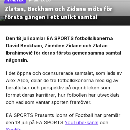
14 jul, 2026
NYHETER
Zlatan, Beckham och Zidane möts för
första gången i ett unikt samtal
Den 18 juli samlar EA SPORTS fotbollsikonerna
David Beckham, Zinédine Zidane och Zlatan
Ibrahimović för deras första gemensamma samtal
någonsin.
I det öppna och ocensurerade samtalet, som leds av
Alex Aljoe, delar de tre fotbollsikonerna med sig av
berättelser och perspektiv på ögonblicken som
format deras karriärer, hur fotbollen har utvecklats
och vad som väntar sporten framöver.
EA SPORTS Presents Icons of Football har premiär
den 18 juli på EA SPORTS
YouTube-kanal
och
Spotify
.