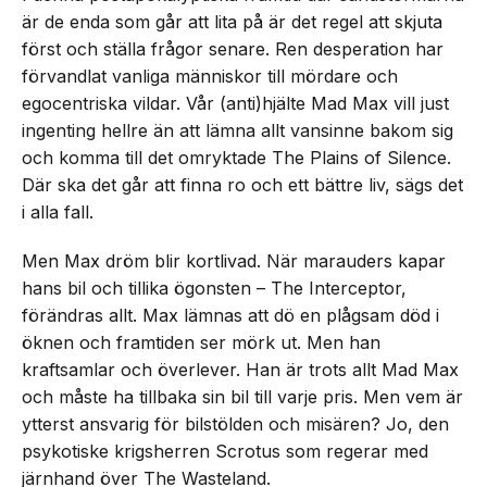
är de enda som går att lita på är det regel att skjuta
först och ställa frågor senare. Ren desperation har
förvandlat vanliga människor till mördare och
egocentriska vildar. Vår (anti)hjälte Mad Max vill just
ingenting hellre än att lämna allt vansinne bakom sig
och komma till det omryktade The Plains of Silence.
Där ska det går att finna ro och ett bättre liv, sägs det
i alla fall.
Men Max dröm blir kortlivad. När marauders kapar
hans bil och tillika ögonsten – The Interceptor,
förändras allt. Max lämnas att dö en plågsam död i
öknen och framtiden ser mörk ut. Men han
kraftsamlar och överlever. Han är trots allt Mad Max
och måste ha tillbaka sin bil till varje pris. Men vem är
ytterst ansvarig för bilstölden och misären? Jo, den
psykotiske krigsherren Scrotus som regerar med
järnhand över The Wasteland.