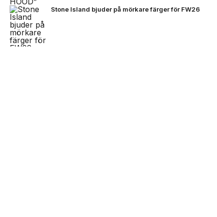
Stone Island bjuder på mörkare färger för FW26
VC Barre släpper EP:n ”BARETTA”
NEXT UP
Zlatan, Beckham och Zidane möts
för första gången i ett unikt
Black Moose inleder nytt artistprojekt med
samtal
B.Baby på singeln ”La La”