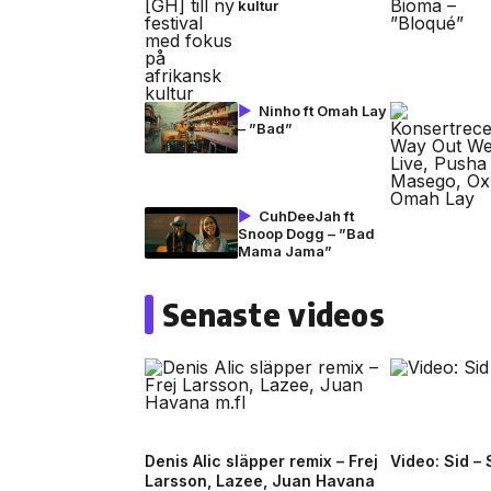
kultur
Ninho ft Omah Lay
– ”Bad”
CuhDeeJah ft
Snoop Dogg – ”Bad
Mama Jama”
Senaste videos
Denis Alic släpper remix – Frej
Video: Sid –
Larsson, Lazee, Juan Havana