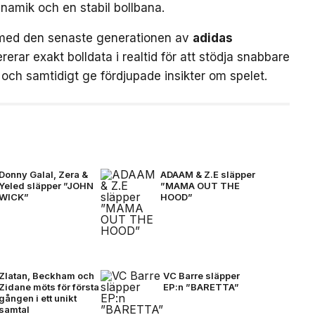
ynamik och en stabil bollbana.
med den senaste generationen av
adidas
rerar exakt bolldata i realtid för att stödja snabbare
och samtidigt ge fördjupade insikter om spelet.
Donny Galal, Zera &
ADAAM & Z.E släpper
Yeled släpper ”JOHN
”MAMA OUT THE
WICK”
HOOD”
Zlatan, Beckham och
VC Barre släpper
Zidane möts för första
EP:n ”BARETTA”
gången i ett unikt
samtal