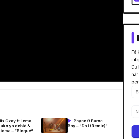
Få 
inb
Du 
när
per
ix Ozay ft Lema,
Phyno ft Burna
Zuko ya deblè &
Boy – ”Do I (Remix)”
Bioma – ”Bloqué”