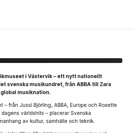
nationellt museum om
dret
useet i Västervik – ett nytt nationellt
t svenska musikundret, från ABBA till Zara
 global musiknation.
 – från Jussi Björling, ABBA, Europe och Roxette
ch dagens världshits – placerar Svenska
manhang av kultur, samhälle och teknik.