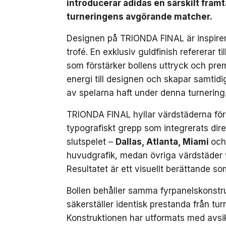
introducerar adidas en särskilt fra
turneringens avgörande matcher.
Designen på TRIONDA FINAL är inspirer
trofé. En exklusiv guldfinish refererar 
som förstärker bollens uttryck och prem
energi till designen och skapar samtidi
av spelarna haft under denna turnering
TRIONDA FINAL hyllar värdstäderna för
typografiskt grepp som integrerats dire
slutspelet –
Dallas, Atlanta, Miami
och
huvudgrafik, medan övriga värdstäder v
Resultatet är ett visuellt berättande so
Bollen behåller samma fyrpanelskonstr
säkerställer identisk prestanda från tur
Konstruktionen har utformats med avsi