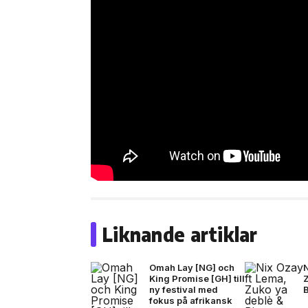
Liknande artiklar
Omah Lay [NG] och
N
King Promise [GH] till
ny festival med
fokus på afrikansk