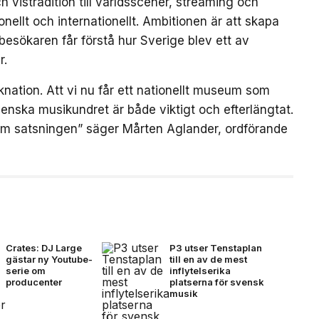
 vistradition till världsscener, streaming och
ellt och internationellt. Ambitionen är att skapa
besökaren får förstå hur Sverige blev ett av
r.
nation. Att vi nu får ett nationellt museum som
enska musikundret är både viktigt och efterlängtat.
om satsningen” säger Mårten Aglander, ordförande
Crates: DJ Large
P3 utser Tenstaplan
gästar ny Youtube-
till en av de mest
serie om
inflytelserika
producenter
platserna för svensk
musik