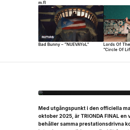
m.fl
Bad Bunny – ”NUEVAYoL”
Lords Of Th
”Circle Of Li
7 jul, 2026
NYHETER
Adidas presenterar Tr
matchbollen för semi-
finalmatcherna i VM
Med utgångspunkt i den officiella 
oktober 2025, är TRIONDA FINAL en 
behåller samma prestationsdrivna ko