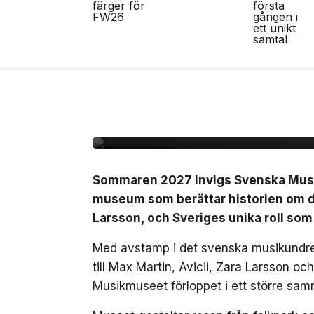
10 jul, 2026
NÖJE
Sverige får ett nytt 
det svenska musikun
Sommaren 2027 invigs Svenska Musikm
museum som berättar historien om de
Larsson, och Sveriges unika roll som
Med avstamp i det svenska musikundret
till Max Martin, Avicii, Zara Larsson o
Musikmuseet förloppet i ett större sam