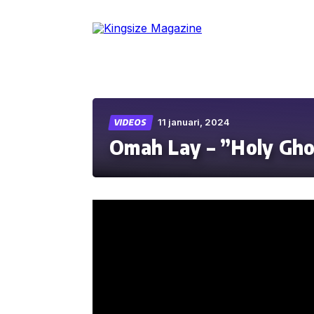
Skip
to
the
content
11 januari, 2024
VIDEOS
Omah Lay – ”Holy Gh