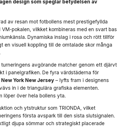
mtagen design som speglar betydelsen av
ad av resan mot fotbollens mest prestigefyllda
till VM-pokalen, vilkket kombineras med en svart bas
iumkänsla. Dynamiska inslag i rosa och rött tillför
gt en visuell koppling till de omtalade skor många
.
 turneringens avgörande matcher genom ett djärvt
kt i panelgrafiken. De fyra värdstäderna för
New York New Jersey
– lyfts fram i designens
ävs in i de triangulära grafiska elementen.
m löper över hela bollens yta.
uktion och ytstruktur som TRIONDA, vilket
neringens första avspark till den sista slutsignalen.
ktligt djupa sömmar och strategiskt placerade