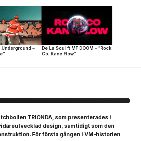
e Underground –
De La Soul ft MF DOOM – ”Rock
fe”
Co. Kane Flow”
ionda Final –
, brons- &
matchbollen TRIONDA, som presenterades i
vidareutvecklad design, samtidigt som den
nstruktion. För första gången i VM-historien