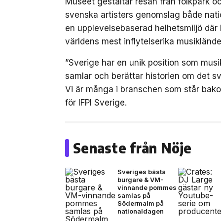
Museet gestaltar resan från folkpark och
svenska artisters genomslag både nation
en upplevelsebaserad helhetsmiljö där 
världens mest inflytelserika musiklände
”Sverige har en unik position som musik
samlar och berättar historien om det sv
Vi är många i branschen som står bak
för IFPI Sverige.
Senaste från Nöje
Sveriges bästa
burgare & VM-
vinnande pommes
samlas på
Södermalm på
nationaldagen