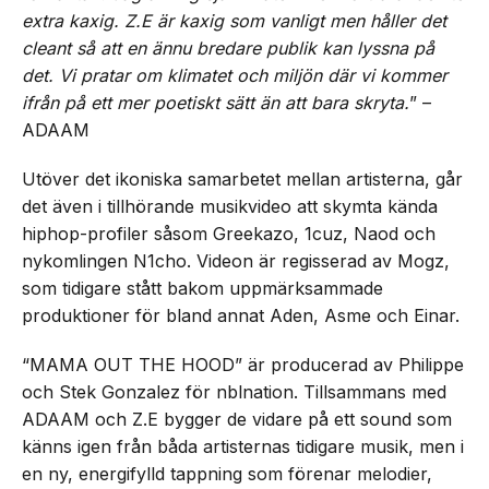
extra kaxig. Z.E är kaxig som vanligt men håller det
cleant så att en ännu bredare publik kan lyssna på
det. Vi pratar om klimatet och miljön där vi kommer
ifrån på ett mer poetiskt sätt än att bara skryta.
” –
ADAAM
Utöver det ikoniska samarbetet mellan artisterna, går
det även i tillhörande musikvideo att skymta kända
hiphop-profiler såsom Greekazo, 1cuz, Naod och
nykomlingen N1cho. Videon är regisserad av Mogz,
som tidigare stått bakom uppmärksammade
produktioner för bland annat Aden, Asme och Einar.
“MAMA OUT THE HOOD” är producerad av Philippe
och Stek Gonzalez för nblnation. Tillsammans med
ADAAM och Z.E bygger de vidare på ett sound som
känns igen från båda artisternas tidigare musik, men i
en ny, energifylld tappning som förenar melodier,