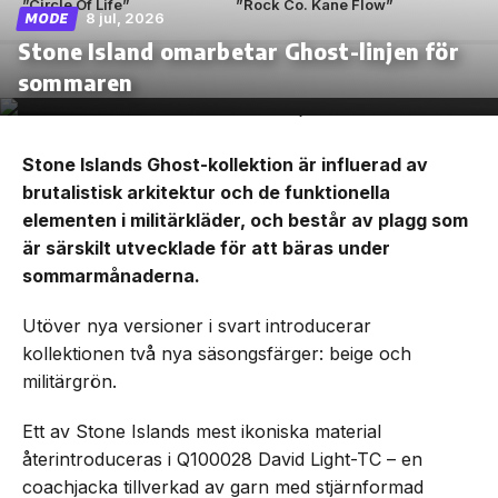
”Circle Of Life”
”Rock Co. Kane Flow”
8 jul, 2026
MODE
Stone Island omarbetar Ghost-linjen för
sommaren
Stone Islands Ghost-kollektion är influerad av
brutalistisk arkitektur och de funktionella
elementen i militärkläder, och består av plagg som
är särskilt utvecklade för att bäras under
sommarmånaderna.
Utöver nya versioner i svart introducerar
kollektionen två nya säsongsfärger: beige och
militärgrön.
Ett av Stone Islands mest ikoniska material
återintroduceras i Q100028 David Light-TC – en
coachjacka tillverkad av garn med stjärnformad