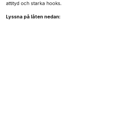
attityd och starka hooks.
Lyssna på låten nedan:
NEXT UP
ADAAM & Z.E släpper ”MAMA
OUT THE HOOD”
Senaste från Musik
Donny Galal, Zera & Yeled släpper ”JOHN WICK”