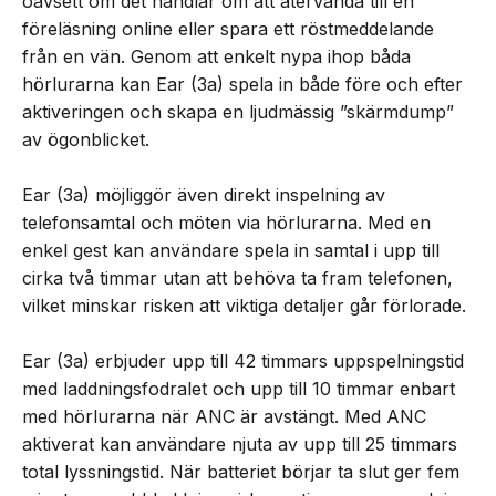
oavsett om det handlar om att återvända till en
föreläsning online eller spara ett röstmeddelande
från en vän. Genom att enkelt nypa ihop båda
hörlurarna kan Ear (3a) spela in både före och efter
aktiveringen och skapa en ljudmässig ”skärmdump”
av ögonblicket.
Ear (3a) möjliggör även direkt inspelning av
telefonsamtal och möten via hörlurarna. Med en
enkel gest kan användare spela in samtal i upp till
cirka två timmar utan att behöva ta fram telefonen,
vilket minskar risken att viktiga detaljer går förlorade.
Ear (3a) erbjuder upp till 42 timmars uppspelningstid
med laddningsfodralet och upp till 10 timmar enbart
med hörlurarna när ANC är avstängt. Med ANC
aktiverat kan användare njuta av upp till 25 timmars
total lyssningstid. När batteriet börjar ta slut ger fem