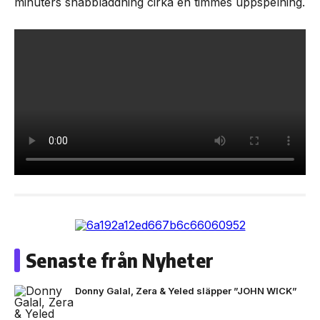
minuters snabbladdning cirka en timmes uppspelning.
Senaste från Nyheter
Donny Galal, Zera & Yeled släpper ”JOHN WICK”