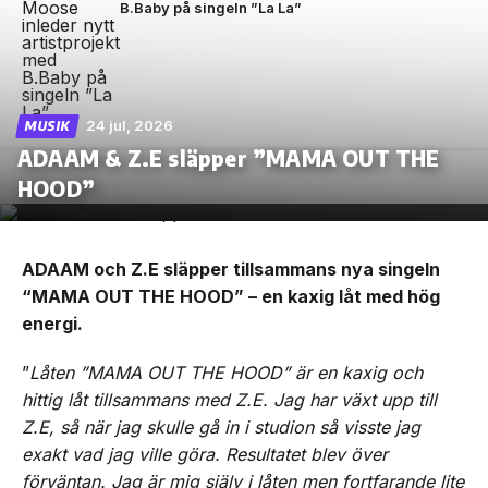
B.Baby på singeln ”La La”
24 jul, 2026
MUSIK
ADAAM & Z.E släpper ”MAMA OUT THE
HOOD”
ADAAM och Z.E släpper tillsammans nya singeln
“MAMA OUT THE HOOD” – en kaxig låt med hög
energi.
”
Låten ”MAMA OUT THE HOOD” är en kaxig och
hittig låt tillsammans med Z.E. Jag har växt upp till
Z.E, så när jag skulle gå in i studion så visste jag
exakt vad jag ville göra. Resultatet blev över
förväntan. Jag är mig själv i låten men fortfarande lite