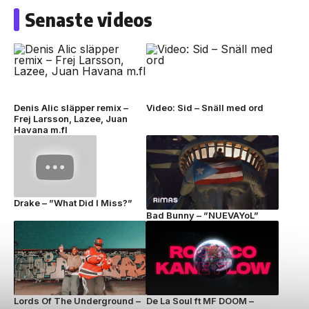
Senaste videos
Denis Alic släpper remix –
Video: Sid – Snäll med ord
Frej Larsson, Lazee, Juan
Havana m.fl
Drake – ”What Did I Miss?”
Bad Bunny – ”NUEVAYoL”
Lords Of The Underground –
De La Soul ft MF DOOM –