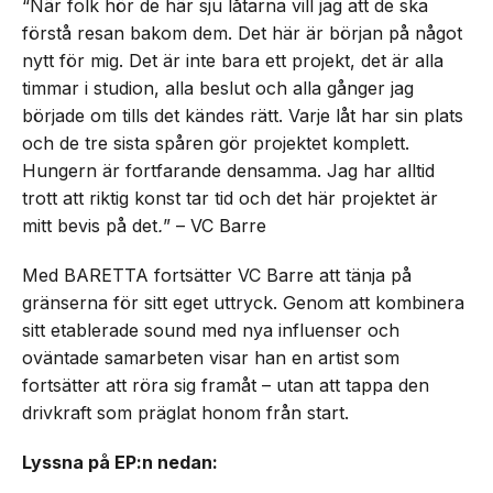
“När folk hör de här sju låtarna vill jag att de ska
förstå resan bakom dem. Det här är början på något
nytt för mig. Det är inte bara ett projekt, det är alla
timmar i studion, alla beslut och alla gånger jag
började om tills det kändes rätt. Varje låt har sin plats
och de tre sista spåren gör projektet komplett.
Hungern är fortfarande densamma. Jag har alltid
trott att riktig konst tar tid och det här projektet är
mitt bevis på det
.
” – VC Barre
Med BARETTA fortsätter VC Barre att tänja på
gränserna för sitt eget uttryck. Genom att kombinera
sitt etablerade sound med nya influenser och
oväntade samarbeten visar han en artist som
fortsätter att röra sig framåt – utan att tappa den
drivkraft som präglat honom från start.
Lyssna på EP:n nedan: