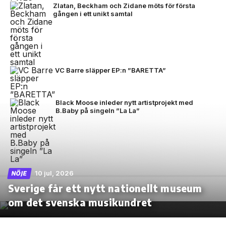
Zlatan, Beckham och Zidane möts för första
gången i ett unikt samtal
VC Barre släpper EP:n ”BARETTA”
Black Moose inleder nytt artistprojekt med
B.Baby på singeln ”La La”
10 jul, 2026
NÖJE
Sverige får ett nytt nationellt museum
om det svenska musikundret