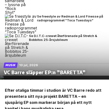
Se freestyle av Redman & Lord Finesse på
radioprogrammet ”Toca Tuesdays”
Se D.I.T.C-crewet återförenade på Stretch &
Bobbitos 25-årsjubileum
10 jul, 2026
MUSIK
VC Barre släpper EP:n ”BARETTA”
Efter otaliga timmar i studion är VC Barre redo att
presentera sitt nya projekt BARETTA – en
sjuspårig EP som markerar början på ett nytt
kapitel i hans musikaliska resa.