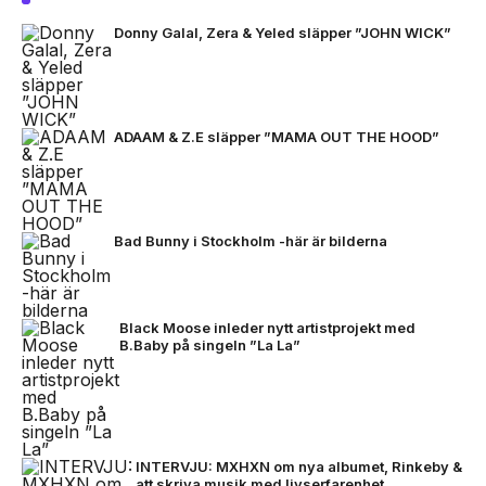
Donny Galal, Zera & Yeled släpper ”JOHN WICK”
ADAAM & Z.E släpper ”MAMA OUT THE HOOD”
Bad Bunny i Stockholm -här är bilderna
Black Moose inleder nytt artistprojekt med
B.Baby på singeln ”La La”
INTERVJU: MXHXN om nya albumet, Rinkeby &
att skriva musik med livserfarenhet