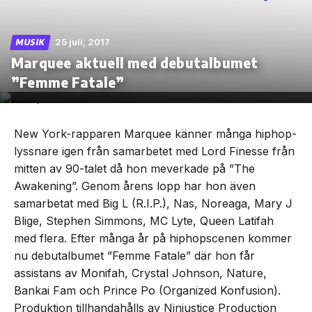
25 juli, 2017
MUSIK
Marquee aktuell med debutalbumet
Skip
”Femme Fatale”
to
the
content
New York-rapparen Marquee känner många hiphop-
lyssnare igen från samarbetet med Lord Finesse från
mitten av 90-talet då hon meverkade på ”The
Awakening”. Genom årens lopp har hon även
samarbetat med Big L (R.I.P.), Nas, Noreaga, Mary J
Blige, Stephen Simmons, MC Lyte, Queen Latifah
med flera. Efter många år på hiphopscenen kommer
nu debutalbumet ”Femme Fatale” där hon får
assistans av Monifah, Crystal Johnson, Nature,
Bankai Fam och Prince Po (Organized Konfusion).
Produktion tillhandahålls av Ninjustice Production