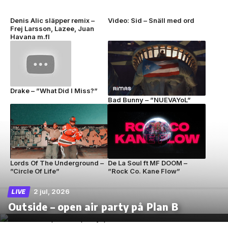
Denis Alic släpper remix –
Video: Sid – Snäll med ord
Frej Larsson, Lazee, Juan
Havana m.fl
Drake – ”What Did I Miss?”
Bad Bunny – ”NUEVAYoL”
Lords Of The Underground –
De La Soul ft MF DOOM –
”Circle Of Life”
”Rock Co. Kane Flow”
2 jul, 2026
LIVE
Outside – open air party på Plan B