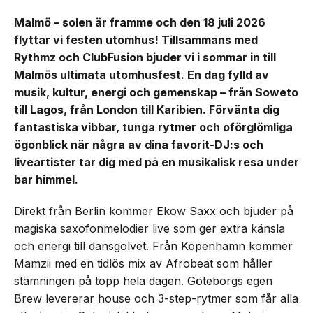
Malmö – solen är framme och den 18 juli 2026
flyttar vi festen utomhus! Tillsammans med
Rythmz och ClubFusion bjuder vi i sommar in till
Malmös ultimata utomhusfest. En dag fylld av
musik, kultur, energi och gemenskap – från Soweto
till Lagos, från London till Karibien. Förvänta dig
fantastiska vibbar, tunga rytmer och oförglömliga
ögonblick när några av dina favorit-DJ:s och
liveartister tar dig med på en musikalisk resa under
bar himmel.
Direkt från Berlin kommer Ekow Saxx och bjuder på
magiska saxofonmelodier live som ger extra känsla
och energi till dansgolvet. Från Köpenhamn kommer
Mamzii med en tidlös mix av Afrobeat som håller
stämningen på topp hela dagen. Göteborgs egen
Brew levererar house och 3-step-rytmer som får alla