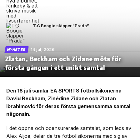
T.G Boogie släpper ”Prada”
14 jul, 2026
NYHETER
Zlatan, Beckham och Zidane möts för
första gången i ett unikt samtal
Den 18 juli samlar EA SPORTS fotbollsikonerna
David Beckham, Zinédine Zidane och Zlatan
Ibrahimović för deras första gemensamma samtal
någonsin.
I det öppna och ocensurerade samtalet, som leds av
Alex Aljoe, delar de tre fotbollsikonerna med sig av