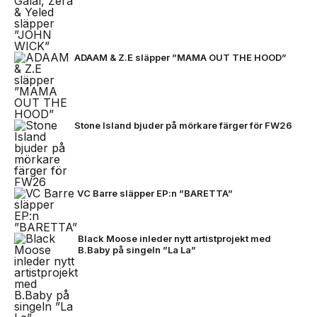
ADAAM & Z.E släpper ”MAMA OUT THE HOOD”
Stone Island bjuder på mörkare färger för FW26
VC Barre släpper EP:n ”BARETTA”
Black Moose inleder nytt artistprojekt med
B.Baby på singeln ”La La”