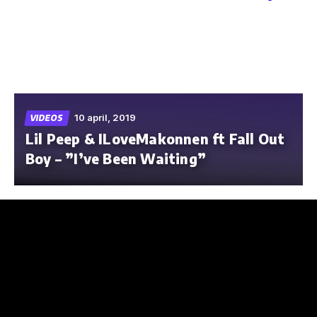
Skip
to
the
content
10 april, 2019
VIDEOS
Lil Peep & ILoveMakonnen ft Fall Out
Boy – ”I’ve Been Waiting”