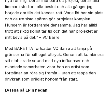
nytt för mig. Det är inte bara ett projekt, det är alla
timmar i studion, alla beslut och alla gånger jag
började om tills det kändes rätt. Varje låt har sin plats
och de tre sista spåren gör projektet komplett.
Hungern är fortfarande densamma. Jag har alltid
trott att riktig konst tar tid och det här projektet är
mitt bevis på det
.
” – VC Barre
Med BARETTA fortsätter VC Barre att tänja på
gränserna för sitt eget uttryck. Genom att kombinera
sitt etablerade sound med nya influenser och
oväntade samarbeten visar han en artist som
fortsätter att röra sig framåt – utan att tappa den
drivkraft som präglat honom från start.
Lyssna på EP:n nedan: