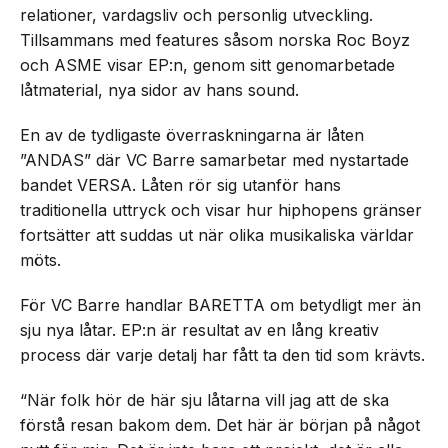
relationer, vardagsliv och personlig utveckling.
Tillsammans med features såsom norska Roc Boyz
och ASME visar EP:n, genom sitt genomarbetade
låtmaterial, nya sidor av hans sound.
En av de tydligaste överraskningarna är låten
”ANDAS” där VC Barre samarbetar med nystartade
bandet VERSA. Låten rör sig utanför hans
traditionella uttryck och visar hur hiphopens gränser
fortsätter att suddas ut när olika musikaliska världar
möts.
För VC Barre handlar BARETTA om betydligt mer än
sju nya låtar. EP:n är resultat av en lång kreativ
process där varje detalj har fått ta den tid som krävts.
“När folk hör de här sju låtarna vill jag att de ska
förstå resan bakom dem. Det här är början på något