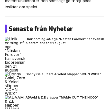
matchfunktionärer och samtidigt ge fördjupade
insikter om spelet.
Senaste från Nyheter
Unik coming-of-age ”Nästan Forever” har svensk
biopremiär den 21 augusti
Donny Galal, Zera & Yeled släpper ”JOHN WICK”
ADAAM & Z.E släpper ”MAMA OUT THE HOOD”