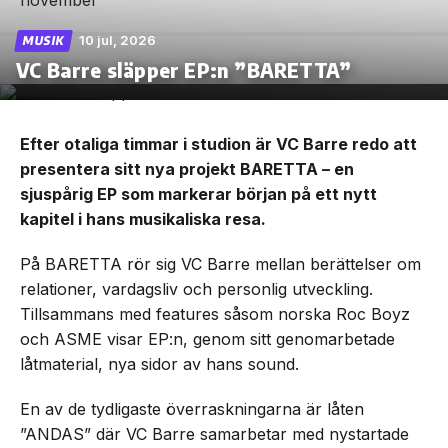
10 jul, 2026
MUSIK
VC Barre släpper EP:n ”BARETTA”
Efter otaliga timmar i studion är VC Barre redo att
presentera sitt nya projekt BARETTA – en
sjuspårig EP som markerar början på ett nytt
kapitel i hans musikaliska resa.
På BARETTA rör sig VC Barre mellan berättelser om
relationer, vardagsliv och personlig utveckling.
Tillsammans med features såsom norska Roc Boyz
och ASME visar EP:n, genom sitt genomarbetade
låtmaterial, nya sidor av hans sound.
En av de tydligaste överraskningarna är låten
”ANDAS” där VC Barre samarbetar med nystartade