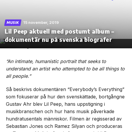
15 november, 2019
MUSIK
Lil Peep aktuell med postumt album –
Skip
to
dokumentär nu på svenska biografer
the
content
“An intimate, humanistic portrait that seeks to
understand an artist who attempted to be all things to
all people.”
Så beskrivs dokumentären “Everybody’s Everything”
som fokuserar på hur den svenskättade, bortgångne
Gustav Ahr blev Lil Peep, hans uppstigning i
musikbranschen och hur hans musik påverkade
hundratusentals människor. Filmen är regisserad av
Sebastian Jones och Ramez Silyan och produceras