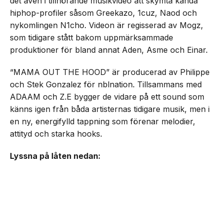
det även i tillhörande musikvideo att skymta kända
hiphop-profiler såsom Greekazo, 1cuz, Naod och
nykomlingen N1cho. Videon är regisserad av Mogz,
som tidigare stått bakom uppmärksammade
produktioner för bland annat Aden, Asme och Einar.
“MAMA OUT THE HOOD” är producerad av Philippe
och Stek Gonzalez för nblnation. Tillsammans med
ADAAM och Z.E bygger de vidare på ett sound som
känns igen från båda artisternas tidigare musik, men i
en ny, energifylld tappning som förenar melodier,
attityd och starka hooks.
Lyssna på låten nedan: