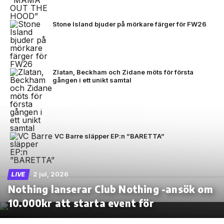
Stone Island bjuder på mörkare färger för FW26
Zlatan, Beckham och Zidane möts för första
gången i ett unikt samtal
VC Barre släpper EP:n ”BARETTA”
2 jul, 2026
LIVE
Nothing lanserar Club Nothing -ansök om
10.000kr att starta event för