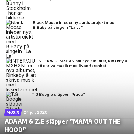
Black Moose inleder nytt artistprojekt med
B.Baby på singeln ”La La”
INTERVJU: MXHXN om nya albumet, Rinkeby &
att skriva musik med livserfarenhet
T.G Boogie släpper ”Prada”
24 jul, 2026
MUSIK
ADAAM & Z.E släpper ”MAMA OUT THE
HOOD”