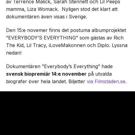
av Terrence Malick, Sarah Stennett och Lil Peeps
mamma, Liza Womack. Nyligen stod det klart att
dokumentären även visas i Sverige.
Den 15:e novemer finns det postuma albumprojektet
”EVERYBODY’S EVERYTHING” som gästas av Rich
The Kid, Lil Tracy, iLoveMakonnen och Diplo. Lyssna
nedan!
Dokumentären ”Everybody’s Everything” hade
svensk biopremiär 14:e november
på utvalda
biografer över hela landet. Biljetter
via Filmstaden.se
.