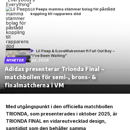
Lil Peeps mamma stämmer bolag för påstådd
koppling till rapparens död
Lil Peep & ILoveMakonnen ft Fall Out Boy –
”I’ve Been Waiting”
7 jul, 2026
NYHETER
Adidas presenterar Trionda Final –
matchbollen för semi-, brons- &
finalmatcherna i VM
Med utgångspunkt i den officiella matchbollen
TRIONDA, som presenterades i oktober 2025, är
TRIONDA FINAL en vidareutvecklad design,
samtidigt som den behåller samma