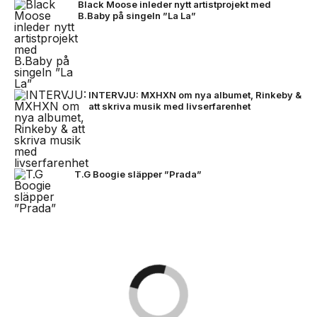
Black Moose inleder nytt artistprojekt med
B.Baby på singeln ”La La”
INTERVJU: MXHXN om nya albumet, Rinkeby &
att skriva musik med livserfarenhet
T.G Boogie släpper ”Prada”