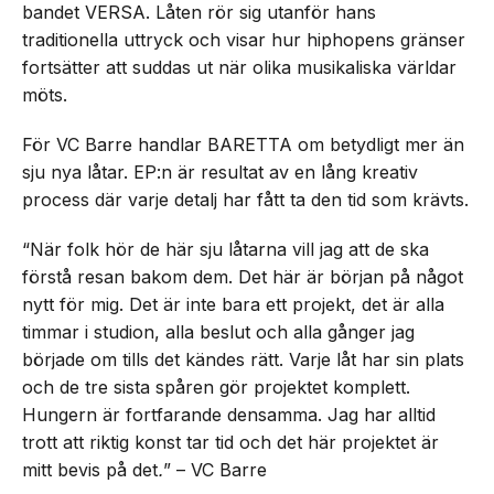
bandet VERSA. Låten rör sig utanför hans
traditionella uttryck och visar hur hiphopens gränser
fortsätter att suddas ut när olika musikaliska världar
möts.
För VC Barre handlar BARETTA om betydligt mer än
sju nya låtar. EP:n är resultat av en lång kreativ
process där varje detalj har fått ta den tid som krävts.
“När folk hör de här sju låtarna vill jag att de ska
förstå resan bakom dem. Det här är början på något
nytt för mig. Det är inte bara ett projekt, det är alla
timmar i studion, alla beslut och alla gånger jag
började om tills det kändes rätt. Varje låt har sin plats
och de tre sista spåren gör projektet komplett.
Hungern är fortfarande densamma. Jag har alltid
trott att riktig konst tar tid och det här projektet är
mitt bevis på det
.
” – VC Barre