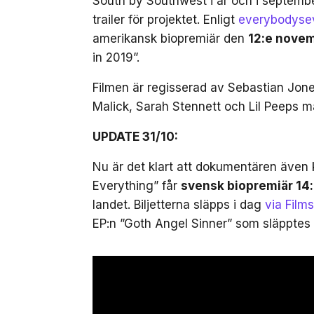
South by Southwest i år och i september
trailer för projektet. Enligt
everybodyse
amerikansk biopremiär den
12:e nove
in 2019”.
Filmen är regisserad av Sebastian Jo
Malick, Sarah Stennett och Lil Peeps 
UPDATE 31/10:
Nu är det klart att dokumentären även 
Everything” får
svensk biopremiär 14
landet. Biljetterna släpps i dag
via Film
EP:n ”Goth Angel Sinner” som släpptes 