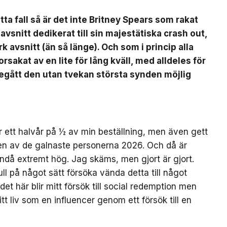
a fall så är det inte Britney Spears som rakat
k avsnitt dedikerat till sin majestätiska crash out,
rk avsnitt (än så länge). Och som i princip alla
sakat av en lite för lång kväll, med alldeles för
egått den utan tvekan största synden möjlig
er ett halvår på ½ av min beställning, men även gett
 en av de galnaste personerna 2026. Och då är
ndå extremt hög. Jag skäms, men gjort är gjort.
l på något sätt försöka vända detta till något
det här blir mitt försök till social redemption men
itt liv som en influencer genom ett försök till en