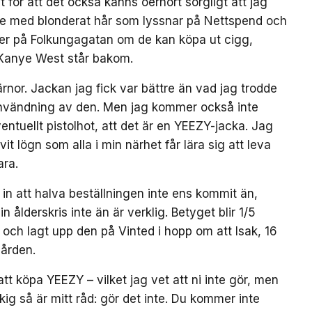
lt för att det också känns oerhört sorgligt att jag
lle med blonderat hår som lyssnar på Nettspend och
er på Folkungagatan om de kan köpa ut cigg,
 Kanye West står bakom.
järnor. Jackan jag fick var bättre än vad jag trodde
å användning av den. Men jag kommer också inte
entuellt pistolhot, att det är en YEEZY-jacka. Jag
vit lögn som alla i min närhet får lära sig att leva
ara.
 in att halva beställningen inte ens kommit än,
n ålderskris inte än är verklig. Betyget blir 1/5
 och lagt upp den på Vinted i hopp om att Isak, 16
gården.
t köpa YEEZY – vilket jag vet att ni inte gör, men
kig så är mitt råd: gör det inte. Du kommer inte