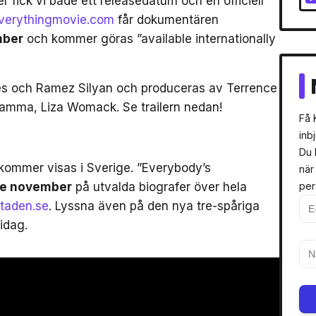
 fick vi både ett releasedatum och en officiell
verythingmovie.com
får dokumentären
mber
och kommer göras ”available internationally
nes och Ramez Silyan och produceras av Terrence
mamma, Liza Womack. Se trailern nedan!
Få 
inb
Du 
kommer visas i Sverige. ”Everybody’s
när
:e november
på utvalda biografer över hela
per
staden.se
. Lyssna även på den nya tre-spåriga
idag.