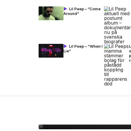
Lil Peep – ”Come
Around”
Lil Peep – ”When I
Lie”
p
27 jul, 2026
MODE
Rasmus recenserar Y