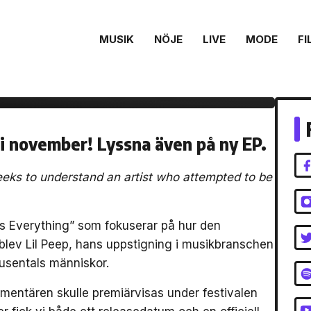
MUSIK
NÖJE
LIVE
MODE
FI
 Lil Peep-
body’s Everything”
 i november! Lyssna även på ny EP.
seeks to understand an artist who attempted to be
s Everything” som fokuserar på hur den
lev Lil Peep, hans uppstigning i musikbranschen
usentals människor.
entären skulle premiärvisas under festivalen