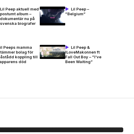
Lil Peep aktuell med
Lil Peep –
postumt album –
”Belgium”
dokumentär nu på
svenska biografer
Lil Peeps mamma
Lil Peep &
stämmer bolag för
ILoveMakonnen ft
åstådd koppling till
Fall Out Boy – ”I’ve
rapparens död
Been Waiting”
EEZY