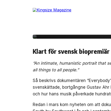
Skip
to
31 oktober, 2019
FILM/TV
the
Se officiell trailer för
content
dokumentären ”Every
Klart för svensk biopremiär
“An intimate, humanistic portrait that 
all things to all people.”
Så beskrivs dokumentären “Everybody’
svenskättade, bortgångne Gustav Ahr b
och hur hans musik påverkade hundrat
Redan i mars kom nyheten om att dokum