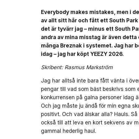
Everybody makes mistakes, men i dett
av allt sitt hår och fått ett South Par
det är tyvärr jag – minus ett South Pa
andra av mina misstag är även detta or
många Breznak i systemet. Jag har b
idag – jag har köpt YEEZY 2026.
Skribent: Rasmus Markström
Jag har alltså inte bara fått vänta i öv
pengar till vad som bäst beskrivs som
konkurrensen på galna personer idag ä
Och jag måste ju ändå för min egna skul
positivt. Och vad älskar alla? Hauls. Så 
också till att leva en kort sekvens av m
gammal hederlig haul.