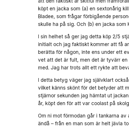
att den faktiskt är skitful men framföral
köpt en jacka som (a) en sextonårig ki
Bladee, som frågar förbigående person
skulle ha på sig. Och (b) en jacka som
I sin helhet så ger jag detta köp 2/5 st
initialt och jag faktiskt kommer att f
berätta för någon, inte ens under ett ev
vet att det är fult, men det är tyvärr en 
med. Jag har trots allt ett rykte att bev
I detta betyg väger jag självklart också
vilket känns skönt för det betyder att mi
stjärnor sekunden jag hämtat ut jackan
år, köpt den för att var coolast på skol
Om ni mot förmodan går i tankarna av at
ändå – från en man som är helt jävla to