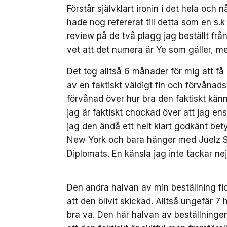
Förstår självklart ironin i det hela o
hade nog refererat till detta som en s.
review på de två plagg jag beställt från
vet att det numera är Ye som gäller, m
Det tog alltså 6 månader för mig att få
av en faktiskt väldigt fin och förvånad
förvånad över hur bra den faktiskt känns
jag är faktiskt chockad över att jag ens
jag den ändå ett helt klart godkänt bet
New York och bara hänger med Juelz S
Diplomats. En känsla jag inte tackar nej t
Den andra halvan av min beställning fi
att den blivit skickad. Alltså ungefär 7
bra va. Den här halvan av beställningen 