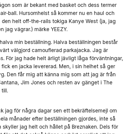
ch någon som är bekant med basket och dess termer
k air-ball. Hursomhelst så kommer nu en haul och
 den helt off-the-rails tokiga Kanye West (ja, jag
en jag vägrar.) märke YEEZY.
 halva min beställning. Halva beställningen består
svärt välgjord camouflerad parkajacka. Jag är
. För jag hade helt ärligt jävligt låga förväntningar,
 fick en jacka levererad. Men, i sin helhet så ger
yg. Den får mig att känna mig som att jag är från
antana, Jim Jones och resten av gänget i The
ill.
ck jag för några dagar sen ett bekräftelsemejl om
 hela månader efter beställningen gjordes, inte så
skyller jag helt och hållet på Breznaken. Dels för