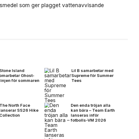
ngsmedel som ger plagget vattenavvisande
Stone Island
Lil B samarbetar med
omarbetar Ghost-
Supreme för Summer
linjen för sommaren
Tees
The North Face
Den enda tröjan alla
lanserar SS26 Hike
kan bära – Team Earth
Collection
lanseras inför
fotbolls-VM 2026