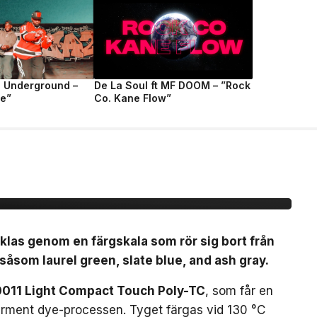
e Underground –
De La Soul ft MF DOOM – ”Rock
fe”
Co. Kane Flow”
å mörkare färger för
klas genom en färgskala som rör sig bort från
åsom laurel green, slate blue, and ash gray.
011 Light Compact Touch Poly-TC
, som får en
rment dye-processen. Tyget färgas vid 130 °C