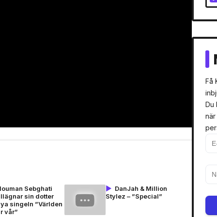
Få 
inb
Du 
när
per
Houman Sebghati
DanJah & Million
illägnar sin dotter
Stylez – ”Special”
nya singeln ”Världen
r vår”