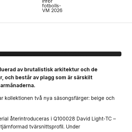
r Ghost-linjen för
luerad av brutalistisk arkitektur och de
r, och består av plagg som är särskilt
marmånaderna.
rar kollektionen två nya säsongsfärger: beige och
erial återintroduceras i Q100028 David Light-TC –
järnformad tvärsnittsprofil. Under