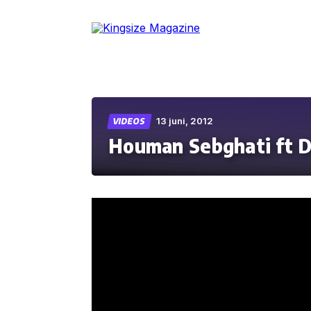
Skip
to
the
content
13 juni, 2012
VIDEOS
Houman Sebghati ft 