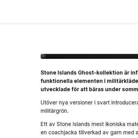
8 jul, 2026
MODE
Stone Island omarbeta
sommaren
Stone Islands Ghost-kollektion är inf
funktionella elementen i militärkläde
utvecklade för att bäras under som
Utöver nya versioner i svart introduce
militärgrön.
Ett av Stone Islands mest ikoniska mat
en coachjacka tillverkad av garn med st