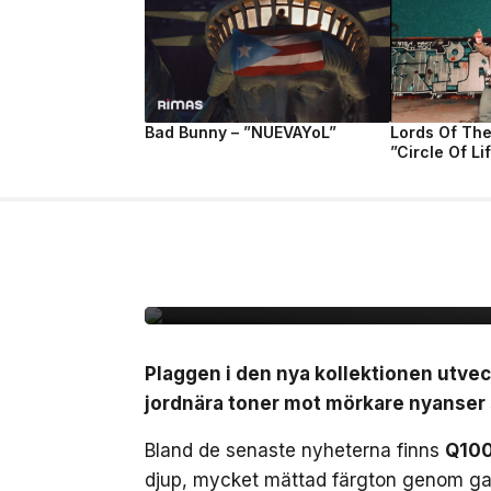
Bad Bunny – ”NUEVAYoL”
Lords Of Th
”Circle Of Li
17 jul, 2026
MODE
Stone Island bjuder p
FW26
Plaggen i den nya kollektionen utvec
jordnära toner mot mörkare nyanser s
Bland de senaste nyheterna finns
Q100
djup, mycket mättad färgton genom ga