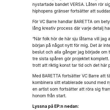
nystartade bandet VERSA. Låten rör sig 
hiphopens gränser fortsätter att suddas
För VC Barre handlar BARETTA om betydli
lång kreativ process där varje detalj ha
“När folk hör de här sju låtarna vill ja
början på något nytt för mig. Det är inte
beslut och alla gånger jag började om ti
tre sista spåren gör projektet komplett
trott att riktig konst tar tid och det här
Med BARETTA fortsätter VC Barre att tä
kombinera sitt etablerade sound med n
en artist som fortsätter att röra sig fr
honom från start.
Lyssna på EP:n nedan: