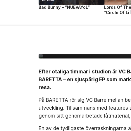
Bad Bunny – ”NUEVAYoL”
Lords Of Th
”Circle Of Li
10 jul, 2026
MUSIK
VC Barre släpper EP
Efter otaliga timmar i studion är VC B
BARETTA – en sjuspårig EP som marker
resa.
På BARETTA rör sig VC Barre mellan ber
utveckling. Tillsammans med features
genom sitt genomarbetade låtmaterial,
En av de tydligaste överraskningarna 