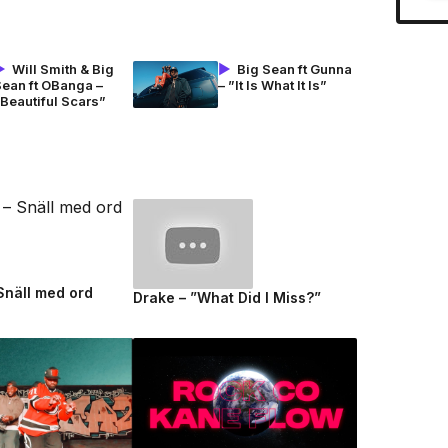
Will Smith & Big
Big Sean ft Gunna
Sean ft OBanga –
– ”It Is What It Is”
Beautiful Scars”
 Snäll med ord
Drake – ”What Did I Miss?”