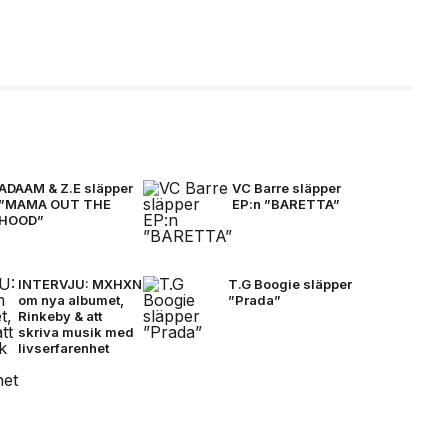
ADAAM & Z.E släpper
VC Barre släpper
”MAMA OUT THE
EP:n ”BARETTA”
HOOD”
INTERVJU: MXHXN
T.G Boogie släpper
om nya albumet,
”Prada”
Rinkeby & att
skriva musik med
livserfarenhet