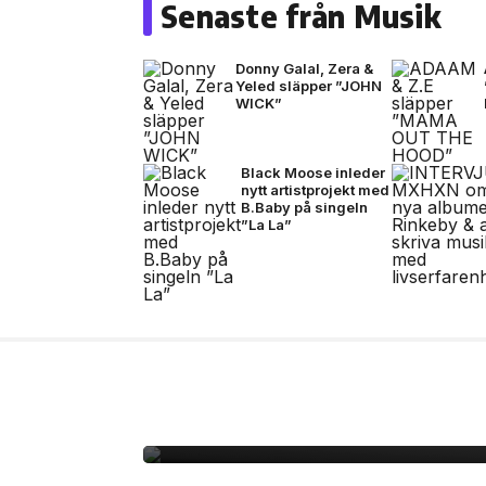
Senaste från Musik
Donny Galal, Zera &
Yeled släpper ”JOHN
WICK”
Black Moose inleder
nytt artistprojekt med
B.Baby på singeln
”La La”
13 jul, 2026
MUSIK
Bad Bunny i Stockholm