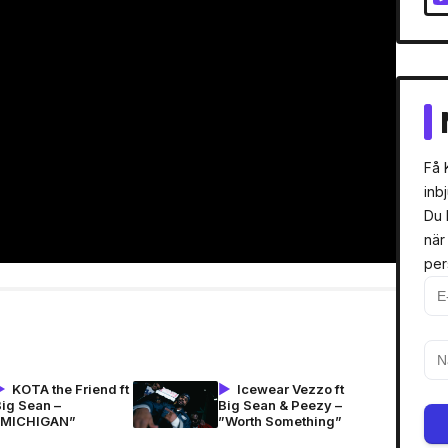
Få 
inb
Du 
när
per
KOTA the Friend ft
Icewear Vezzo ft
Big Sean –
Big Sean & Peezy –
”MICHIGAN”
”Worth Something”