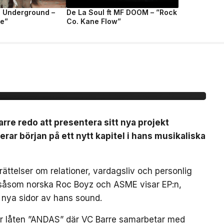
e Underground –
De La Soul ft MF DOOM – ”Rock
fe”
Co. Kane Flow”
:n ”BARETTA”
arre redo att presentera sitt nya projekt
ar början på ett nytt kapitel i hans musikaliska
ättelser om relationer, vardagsliv och personlig
 såsom norska Roc Boyz och ASME visar EP:n,
 nya sidor av hans sound.
är låten ”ANDAS” där VC Barre samarbetar med