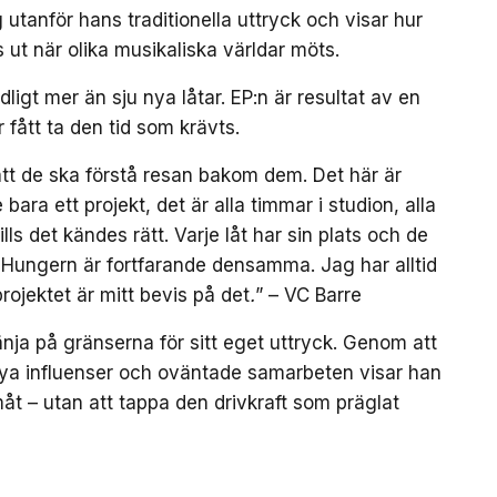
utanför hans traditionella uttryck och visar hur
 ut när olika musikaliska världar möts.
gt mer än sju nya låtar. EP:n är resultat av en
r fått ta den tid som krävts.
g att de ska förstå resan bakom dem. Det här är
 bara ett projekt, det är alla timmar i studion, alla
lls det kändes rätt. Varje låt har sin plats och de
. Hungern är fortfarande densamma. Jag har alltid
 projektet är mitt bevis på det
.
” – VC Barre
nja på gränserna för sitt eget uttryck. Genom att
ya influenser och oväntade samarbeten visar han
amåt – utan att tappa den drivkraft som präglat