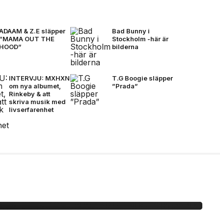
ADAAM & Z.E släpper
Bad Bunny i
”MAMA OUT THE
Stockholm -här är
HOOD”
bilderna
INTERVJU: MXHXN
T.G Boogie släpper
om nya albumet,
”Prada”
Rinkeby & att
skriva musik med
livserfarenhet
 -här är bilderna