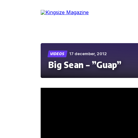
Skip
to
the
content
17 december, 2012
VIDEOS
Big Sean – ”Guap”