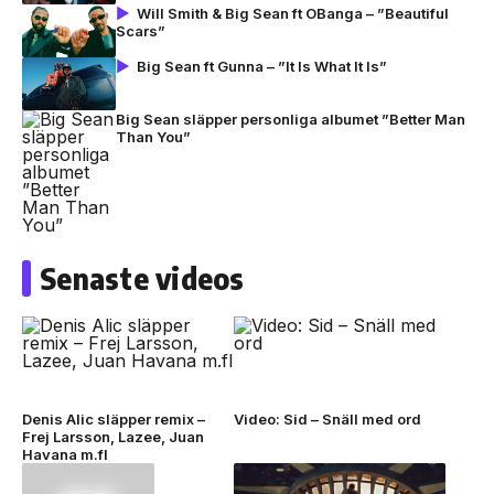
Will Smith & Big Sean ft OBanga – ”Beautiful
Scars”
Big Sean ft Gunna – ”It Is What It Is”
Big Sean släpper personliga albumet ”Better Man
Than You”
Senaste videos
Denis Alic släpper remix –
Video: Sid – Snäll med ord
Frej Larsson, Lazee, Juan
Havana m.fl