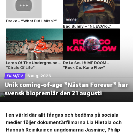
Drake – ”What Did I Miss?”
Bad Bunny – ”NUEVAYoL”
Lords Of The Underground –
De La Soul ft MF DOOM –
”Circle Of Life”
”Rock Co. Kane Flow”
6 aug, 2026
FILM/TV
Unik coming-of-age ”Nästan Forever” har
svensk biopremiär den 21 augusti
I en värld där allt fångas och bedöms på sociala
medier följer dokumentärfilmarna Lia Hietala och
Hannah Reinikainen ungdomarna Jasmine, Philip