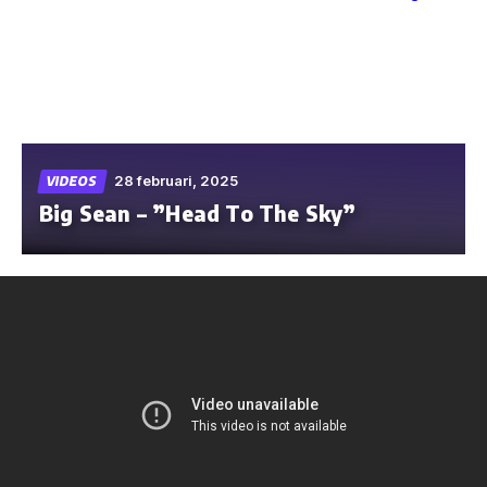
Skip
to
the
content
28 februari, 2025
VIDEOS
Big Sean – ”Head To The Sky”