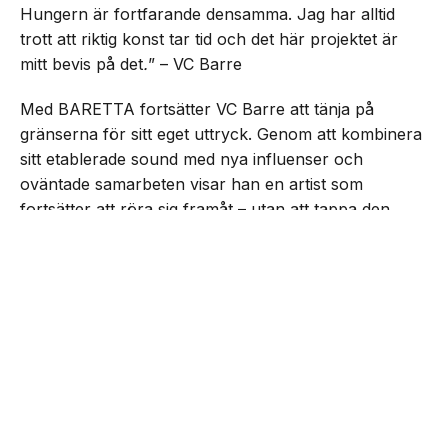
Hungern är fortfarande densamma. Jag har alltid
trott att riktig konst tar tid och det här projektet är
mitt bevis på det
.
” – VC Barre
Med BARETTA fortsätter VC Barre att tänja på
gränserna för sitt eget uttryck. Genom att kombinera
sitt etablerade sound med nya influenser och
oväntade samarbeten visar han en artist som
fortsätter att röra sig framåt – utan att tappa den
drivkraft som präglat honom från start.
NEXT UP
VC Barre släpper EP:n
”BARETTA”
Lyssna på EP:n nedan: