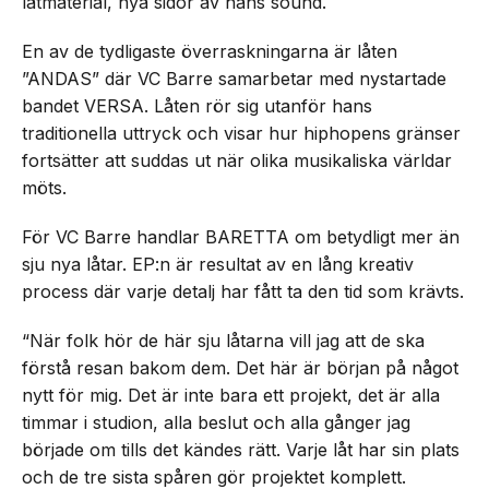
låtmaterial, nya sidor av hans sound.
En av de tydligaste överraskningarna är låten
”ANDAS” där VC Barre samarbetar med nystartade
bandet VERSA. Låten rör sig utanför hans
traditionella uttryck och visar hur hiphopens gränser
fortsätter att suddas ut när olika musikaliska världar
möts.
För VC Barre handlar BARETTA om betydligt mer än
sju nya låtar. EP:n är resultat av en lång kreativ
process där varje detalj har fått ta den tid som krävts.
“När folk hör de här sju låtarna vill jag att de ska
förstå resan bakom dem. Det här är början på något
nytt för mig. Det är inte bara ett projekt, det är alla
timmar i studion, alla beslut och alla gånger jag
började om tills det kändes rätt. Varje låt har sin plats
och de tre sista spåren gör projektet komplett.