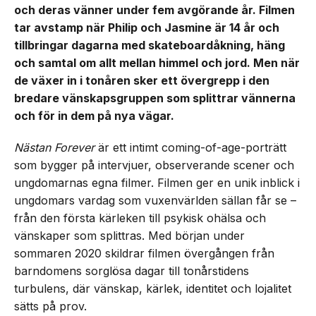
och deras vänner under fem avgörande år. Filmen
tar avstamp när Philip och Jasmine är 14 år och
tillbringar dagarna med skateboardåkning, häng
och samtal om allt mellan himmel och jord. Men när
de växer in i tonåren sker ett övergrepp i den
bredare vänskapsgruppen som splittrar vännerna
och för in dem på nya vägar.
Nästan Forever
är ett intimt coming-of-age-porträtt
som bygger på intervjuer, observerande scener och
ungdomarnas egna filmer. Filmen ger en unik inblick i
ungdomars vardag som vuxenvärlden sällan får se –
från den första kärleken till psykisk ohälsa och
vänskaper som splittras. Med början under
sommaren 2020 skildrar filmen övergången från
barndomens sorglösa dagar till tonårstidens
turbulens, där vänskap, kärlek, identitet och lojalitet
sätts på prov.