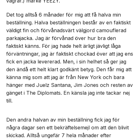
vägrar.) märke YEEZY.
Det tog alltså 6 månader för mig att få halva min
beställning. Halva beställningen består av en faktiskt
väldigt fin och förvånadsvärt välgjord camouflerad
parkajacka. Jag är förvånad över hur bra den
faktiskt känns. För jag hade helt ärligt jävligt låga
förväntningar, jag är faktiskt chockad över att jag ens
fick en jacka levererad. Men, i sin helhet så ger jag
den ändå ett helt klart godkänt betyg. Den får mig att
känna mig som att jag är från New York och bara
hänger med Juelz Santana, Jim Jones och resten av
gänget i The Diplomats. En känsla jag inte tackar nej
till.
Den andra halvan av min beställning fick jag för
några dagar sen ett bekräftelsemejl om att den blivit
skickad. Alltså ungefär 7 hela månader efter