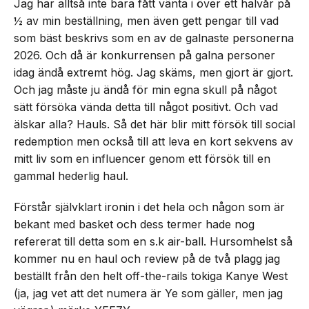
Jag har alltså inte bara fått vänta i över ett halvår på
½ av min beställning, men även gett pengar till vad
som bäst beskrivs som en av de galnaste personerna
2026. Och då är konkurrensen på galna personer
idag ändå extremt hög. Jag skäms, men gjort är gjort.
Och jag måste ju ändå för min egna skull på något
sätt försöka vända detta till något positivt. Och vad
älskar alla? Hauls. Så det här blir mitt försök till social
redemption men också till att leva en kort sekvens av
mitt liv som en influencer genom ett försök till en
gammal hederlig haul.
Förstår självklart ironin i det hela och någon som är
bekant med basket och dess termer hade nog
refererat till detta som en s.k air-ball. Hursomhelst så
kommer nu en haul och review på de två plagg jag
beställt från den helt off-the-rails tokiga Kanye West
(ja, jag vet att det numera är Ye som gäller, men jag