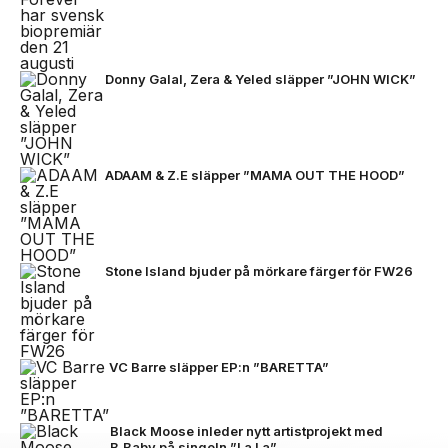
Donny Galal, Zera & Yeled släpper ”JOHN WICK”
ADAAM & Z.E släpper ”MAMA OUT THE HOOD”
Stone Island bjuder på mörkare färger för FW26
VC Barre släpper EP:n ”BARETTA”
Black Moose inleder nytt artistprojekt med
B.Baby på singeln ”La La”