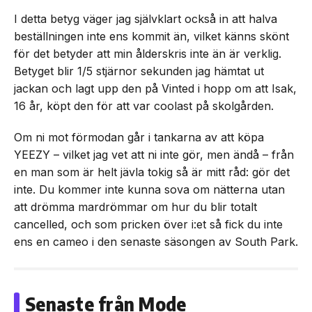
I detta betyg väger jag självklart också in att halva
beställningen inte ens kommit än, vilket känns skönt
för det betyder att min ålderskris inte än är verklig.
Betyget blir 1/5 stjärnor sekunden jag hämtat ut
jackan och lagt upp den på Vinted i hopp om att Isak,
16 år, köpt den för att var coolast på skolgården.
Om ni mot förmodan går i tankarna av att köpa
YEEZY – vilket jag vet att ni inte gör, men ändå – från
en man som är helt jävla tokig så är mitt råd: gör det
inte. Du kommer inte kunna sova om nätterna utan
att drömma mardrömmar om hur du blir totalt
cancelled, och som pricken över i:et så fick du inte
ens en cameo i den senaste säsongen av South Park.
Senaste från Mode