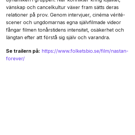
vänskap och cancelkultur växer fram sätts deras
relationer på prov. Genom intervjuer, cinéma vérité-
scener och ungdomarnas egna självfilmade videor
fångar filmen tonårstidens intensitet, osäkerhet och
längtan efter att förstå sig själv och varandra.
Se trailern på:
https://www.folketsbio.se/film/nastan-
forever/
NEXT UP
Unik coming-of-age ”Nästan
Senaste från Film/Tv
Forever” har svensk biopremiär
den 21 augusti
Dokumentären Första blatten på månen om
Dogge Doggelito får biopremiär den 25
september -här är trailern