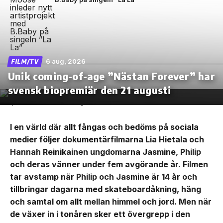
6 aug, 2026
FILM/TV
Unik coming-of-age ”Nästan Forever” har
svensk biopremiär den 21 augusti
I en värld där allt fångas och bedöms på sociala
medier följer dokumentärfilmarna Lia Hietala och
Hannah Reinikainen ungdomarna Jasmine, Philip
och deras vänner under fem avgörande år. Filmen
tar avstamp när Philip och Jasmine är 14 år och
tillbringar dagarna med skateboardåkning, häng
och samtal om allt mellan himmel och jord. Men när
de växer in i tonåren sker ett övergrepp i den