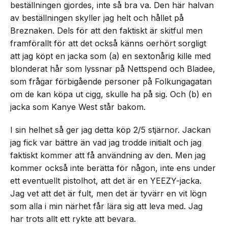
beställningen gjordes, inte så bra va. Den här halvan
av beställningen skyller jag helt och hållet på
Breznaken. Dels för att den faktiskt är skitful men
framförallt för att det också känns oerhört sorgligt
att jag köpt en jacka som (a) en sextonårig kille med
blonderat hår som lyssnar på Nettspend och Bladee,
som frågar förbigående personer på Folkungagatan
om de kan köpa ut cigg, skulle ha på sig. Och (b) en
jacka som Kanye West står bakom.
I sin helhet så ger jag detta köp 2/5 stjärnor. Jackan
jag fick var bättre än vad jag trodde initialt och jag
faktiskt kommer att få användning av den. Men jag
kommer också inte berätta för någon, inte ens under
ett eventuellt pistolhot, att det är en YEEZY-jacka.
Jag vet att det är fult, men det är tyvärr en vit lögn
som alla i min närhet får lära sig att leva med. Jag
har trots allt ett rykte att bevara.