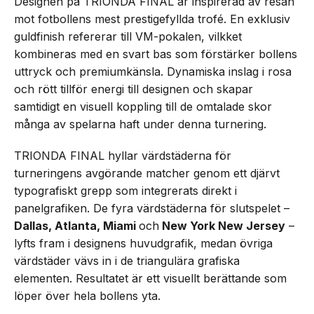
Designen på TRIONDA FINAL är inspirerad av resan
mot fotbollens mest prestigefyllda trofé. En exklusiv
guldfinish refererar till VM-pokalen, vilkket
kombineras med en svart bas som förstärker bollens
uttryck och premiumkänsla. Dynamiska inslag i rosa
och rött tillför energi till designen och skapar
samtidigt en visuell koppling till de omtalade skor
många av spelarna haft under denna turnering.
TRIONDA FINAL hyllar värdstäderna för
turneringens avgörande matcher genom ett djärvt
typografiskt grepp som integrerats direkt i
panelgrafiken. De fyra värdstäderna för slutspelet –
Dallas, Atlanta, Miami
och
New York New Jersey
–
lyfts fram i designens huvudgrafik, medan övriga
värdstäder vävs in i de triangulära grafiska
elementen. Resultatet är ett visuellt berättande som
löper över hela bollens yta.