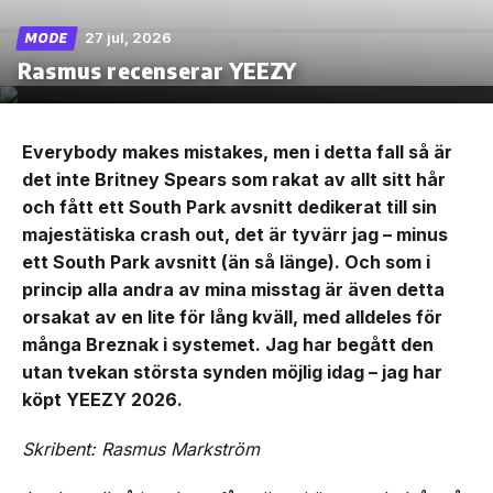
27 jul, 2026
MODE
Rasmus recenserar YEEZY
Everybody makes mistakes, men i detta fall så är
det inte Britney Spears som rakat av allt sitt hår
och fått ett South Park avsnitt dedikerat till sin
majestätiska crash out, det är tyvärr jag – minus
ett South Park avsnitt (än så länge). Och som i
princip alla andra av mina misstag är även detta
orsakat av en lite för lång kväll, med alldeles för
många Breznak i systemet. Jag har begått den
utan tvekan största synden möjlig idag – jag har
köpt YEEZY 2026.
Skribent: Rasmus Markström