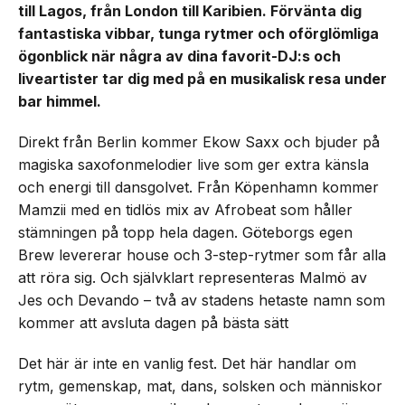
till Lagos, från London till Karibien. Förvänta dig
fantastiska vibbar, tunga rytmer och oförglömliga
ögonblick när några av dina favorit-DJ:s och
liveartister tar dig med på en musikalisk resa under
bar himmel.
Direkt från Berlin kommer Ekow Saxx och bjuder på
magiska saxofonmelodier live som ger extra känsla
och energi till dansgolvet. Från Köpenhamn kommer
Mamzii med en tidlös mix av Afrobeat som håller
stämningen på topp hela dagen. Göteborgs egen
Brew levererar house och 3-step-rytmer som får alla
att röra sig. Och självklart representeras Malmö av
Jes och Devando – två av stadens hetaste namn som
kommer att avsluta dagen på bästa sätt
Det här är inte en vanlig fest. Det här handlar om
rytm, gemenskap, mat, dans, solsken och människor