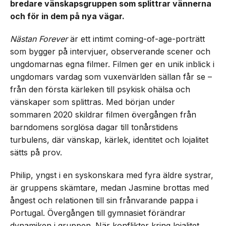
bredare vänskapsgruppen som splittrar vännerna
och för in dem på nya vägar.
Nästan Forever
är ett intimt coming-of-age-porträtt
som bygger på intervjuer, observerande scener och
ungdomarnas egna filmer. Filmen ger en unik inblick i
ungdomars vardag som vuxenvärlden sällan får se –
från den första kärleken till psykisk ohälsa och
vänskaper som splittras. Med början under
sommaren 2020 skildrar filmen övergången från
barndomens sorglösa dagar till tonårstidens
turbulens, där vänskap, kärlek, identitet och lojalitet
sätts på prov.
Philip, yngst i en syskonskara med fyra äldre systrar,
är gruppens skämtare, medan Jasmine brottas med
ångest och relationen till sin frånvarande pappa i
Portugal. Övergången till gymnasiet förändrar
dynamiken i gruppen. När konflikter kring lojalitet,