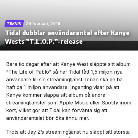
24 februari, 2016
TEKNIK
Tidal dubblar användarantal efter Kanye
Skip
to
Wests ”T.L.O.P.”-release
the
content
Bara tio dagar efter att Kanye West släppte sitt album
”The Life of Pablo” så har Tidal fått 1,5 miljon nya
användare till sin streamingtjänst. Innan ska de ha
haft ca 1 miljon användare. Ingenting visar på att
Kanye kommer släppa sitt album på andra
streamingtjänster som Apple Music eller Spotify inom
kort, vilket gör att Tidal kan förvänta sig att
användarantalet bör öka ännu mer.
Trots att Jay Z’s streamingtjänst nu släppt sitt största