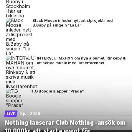
Black Moose inleder nytt artistprojekt med
B.Baby på singeln ”La La”
INTERVJU: MXHXN om nya albumet, Rinkeby &
att skriva musik med livserfarenhet
T.G Boogie släpper ”Prada”
2 jul, 2026
LIVE
Nothing lanserar Club Nothing -ansök om
10.000kr att starta event för