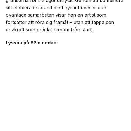
gränserna för sitt eget uttryck. Genom att kombinera
sitt etablerade sound med nya influenser och
oväntade samarbeten visar han en artist som
fortsätter att röra sig framåt – utan att tappa den
drivkraft som präglat honom från start.
Lyssna på EP:n nedan: