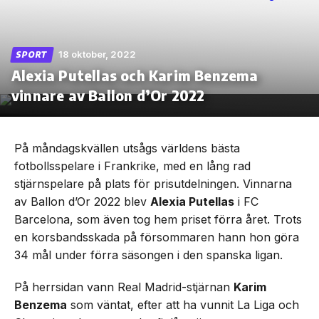
18 oktober, 2022
SPORT
Alexia Putellas och Karim Benzema
Skip
to
vinnare av Ballon d’Or 2022
the
content
På måndagskvällen utsågs världens bästa
fotbollsspelare i Frankrike, med en lång rad
stjärnspelare på plats för prisutdelningen. Vinnarna
av Ballon d’Or 2022 blev
Alexia Putellas
i FC
Barcelona, som även tog hem priset förra året. Trots
en korsbandsskada på försommaren hann hon göra
34 mål under förra säsongen i den spanska ligan.
På herrsidan vann Real Madrid-stjärnan
Karim
Benzema
som väntat, efter att ha vunnit La Liga och