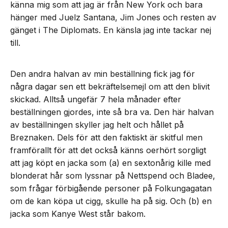
känna mig som att jag är från New York och bara
hänger med Juelz Santana, Jim Jones och resten av
gänget i The Diplomats. En känsla jag inte tackar nej
till.
Den andra halvan av min beställning fick jag för
några dagar sen ett bekräftelsemejl om att den blivit
skickad. Alltså ungefär 7 hela månader efter
beställningen gjordes, inte så bra va. Den här halvan
av beställningen skyller jag helt och hållet på
Breznaken. Dels för att den faktiskt är skitful men
framförallt för att det också känns oerhört sorgligt
att jag köpt en jacka som (a) en sextonårig kille med
blonderat hår som lyssnar på Nettspend och Bladee,
som frågar förbigående personer på Folkungagatan
om de kan köpa ut cigg, skulle ha på sig. Och (b) en
jacka som Kanye West står bakom.