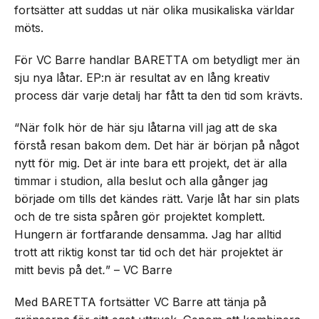
fortsätter att suddas ut när olika musikaliska världar
möts.
För VC Barre handlar BARETTA om betydligt mer än
sju nya låtar. EP:n är resultat av en lång kreativ
process där varje detalj har fått ta den tid som krävts.
“När folk hör de här sju låtarna vill jag att de ska
förstå resan bakom dem. Det här är början på något
nytt för mig. Det är inte bara ett projekt, det är alla
timmar i studion, alla beslut och alla gånger jag
började om tills det kändes rätt. Varje låt har sin plats
och de tre sista spåren gör projektet komplett.
Hungern är fortfarande densamma. Jag har alltid
trott att riktig konst tar tid och det här projektet är
mitt bevis på det
.
” – VC Barre
Med BARETTA fortsätter VC Barre att tänja på