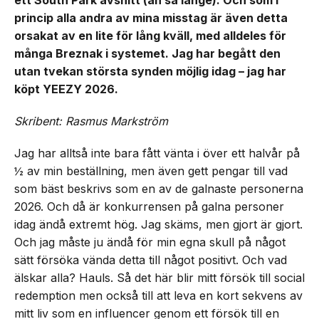
ett South Park avsnitt (än så länge). Och som i
princip alla andra av mina misstag är även detta
orsakat av en lite för lång kväll, med alldeles för
många Breznak i systemet. Jag har begått den
utan tvekan största synden möjlig idag – jag har
köpt YEEZY 2026.
Skribent: Rasmus Markström
Jag har alltså inte bara fått vänta i över ett halvår på
½ av min beställning, men även gett pengar till vad
som bäst beskrivs som en av de galnaste personerna
2026. Och då är konkurrensen på galna personer
idag ändå extremt hög. Jag skäms, men gjort är gjort.
Och jag måste ju ändå för min egna skull på något
sätt försöka vända detta till något positivt. Och vad
älskar alla? Hauls. Så det här blir mitt försök till social
redemption men också till att leva en kort sekvens av
mitt liv som en influencer genom ett försök till en