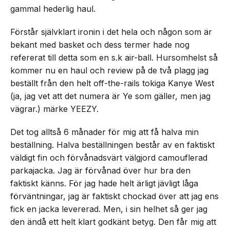
gammal hederlig haul.
Förstår självklart ironin i det hela och någon som är
bekant med basket och dess termer hade nog
refererat till detta som en s.k air-ball. Hursomhelst så
kommer nu en haul och review på de två plagg jag
beställt från den helt off-the-rails tokiga Kanye West
(ja, jag vet att det numera är Ye som gäller, men jag
vägrar.) märke YEEZY.
Det tog alltså 6 månader för mig att få halva min
beställning. Halva beställningen består av en faktiskt
väldigt fin och förvånadsvärt välgjord camouflerad
parkajacka. Jag är förvånad över hur bra den
faktiskt känns. För jag hade helt ärligt jävligt låga
förväntningar, jag är faktiskt chockad över att jag ens
fick en jacka levererad. Men, i sin helhet så ger jag
den ändå ett helt klart godkänt betyg. Den får mig att