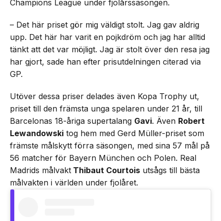
Champions League under fjolårssäsongen.
– Det här priset gör mig väldigt stolt. Jag gav aldrig
upp. Det här har varit en pojkdröm och jag har alltid
tänkt att det var möjligt. Jag är stolt över den resa jag
har gjort, sade han efter prisutdelningen citerad via
GP.
Utöver dessa priser delades även Kopa Trophy ut,
priset till den främsta unga spelaren under 21 år, till
Barcelonas 18-åriga supertalang
Gavi
. Även
Robert
Lewandowski
tog hem med Gerd Müller-priset som
främste målskytt förra säsongen, med sina 57 mål på
56 matcher för Bayern München och Polen. Real
Madrids målvakt
Thibaut Courtois
utsågs till bästa
målvakten i världen under fjolåret.