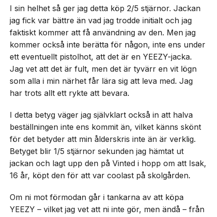
I sin helhet så ger jag detta köp 2/5 stjärnor. Jackan
jag fick var bättre än vad jag trodde initialt och jag
faktiskt kommer att få användning av den. Men jag
kommer också inte berätta för någon, inte ens under
ett eventuellt pistolhot, att det är en YEEZY-jacka.
Jag vet att det är fult, men det är tyvärr en vit lögn
som alla i min närhet får lära sig att leva med. Jag
har trots allt ett rykte att bevara.
I detta betyg väger jag självklart också in att halva
beställningen inte ens kommit än, vilket känns skönt
för det betyder att min ålderskris inte än är verklig.
Betyget blir 1/5 stjärnor sekunden jag hämtat ut
jackan och lagt upp den på Vinted i hopp om att Isak,
16 år, köpt den för att var coolast på skolgården.
Om ni mot förmodan går i tankarna av att köpa
YEEZY – vilket jag vet att ni inte gör, men ändå – från