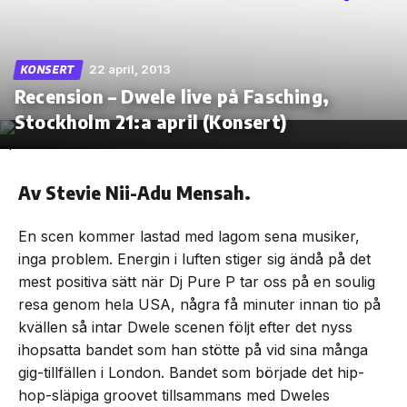
22 april, 2013
KONSERT
Recension – Dwele live på Fasching,
Skip
to
Stockholm 21:a april (Konsert)
the
content
Av Stevie Nii-Adu Mensah.
En scen kommer lastad med lagom sena musiker,
inga problem. Energin i luften stiger sig ändå på det
mest positiva sätt när Dj Pure P tar oss på en soulig
resa genom hela USA, några få minuter innan tio på
kvällen så intar Dwele scenen följt efter det nyss
ihopsatta bandet som han stötte på vid sina många
gig-tillfällen i London. Bandet som började det hip-
hop-släpiga groovet tillsammans med Dweles