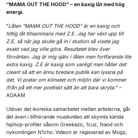
“MAMA OUT THE HOOD” – en kaxig låt med hög
energi.
”
Låten ”MAMA OUT THE HOOD” är en kaxig och
hittig låt tillsammans med Z.E. Jag har växt upp till
Z.E, så när jag skulle gå in i studion så visste jag
exakt vad jag ville göra. Resultatet blev över
förväntan. Jag är mig själv i låten men fortfarande lite
extra kaxig. Z.E är kaxig som vanligt men håller det
cleant så att en ännu bredare publik kan lyssna på
det. Vi pratar om klimatet och miljön där vi kommer
ifrån på ett mer poetiskt sätt än att bara skryta.
” –
ADAAM
Utöver det ikoniska samarbetet mellan artisterna, går
det även i tillhörande musikvideo att skymta kända
hiphop-profiler såsom Greekazo, 1cuz, Naod och
nykomlingen N1cho. Videon är regisserad av Mogz,