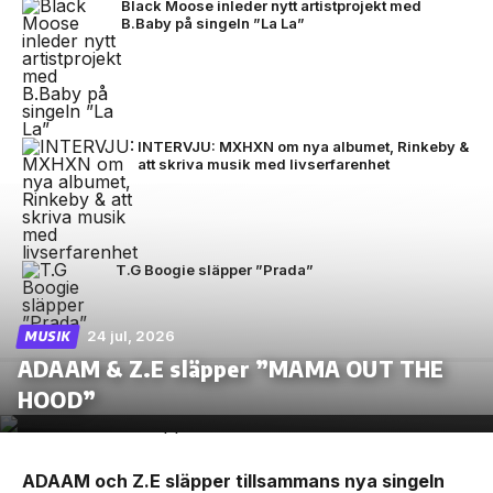
Black Moose inleder nytt artistprojekt med
B.Baby på singeln ”La La”
INTERVJU: MXHXN om nya albumet, Rinkeby &
att skriva musik med livserfarenhet
T.G Boogie släpper ”Prada”
24 jul, 2026
MUSIK
ADAAM & Z.E släpper ”MAMA OUT THE
HOOD”
ADAAM och Z.E släpper tillsammans nya singeln