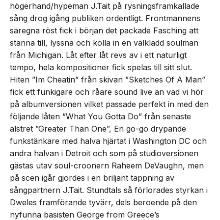
högerhand/hypeman J.Tait på rysningsframkallade
sång drog igång publiken ordentligt. Frontmannens
säregna röst fick i början det packade Fasching att
stanna till, lyssna och kolla in en välklädd soulman
från Michigan. Låt efter låt revs av i ett naturligt
tempo, hela kompositioner fick spelas till sitt slut.
Hiten ”Im Cheatin” från skivan ”Sketches Of A Man”
fick ett funkigare och råare sound live än vad vi hör
på albumversionen vilket passade perfekt in med den
följande låten ”What You Gotta Do” från senaste
alstret ”Greater Than One”, En go-go drypande
funkstänkare med halva hjärtat i Washington DC och
andra halvan i Detroit och som på studioversionen
gästas utav soul-croonern Raheem DeVaughn, men
på scen igår gjordes i en briljant tappning av
sångpartnern J.Tait. Stundtals så förlorades styrkan i
Dweles framförande tyvärr, dels beroende på den
nyfunna basisten George from Greece’s