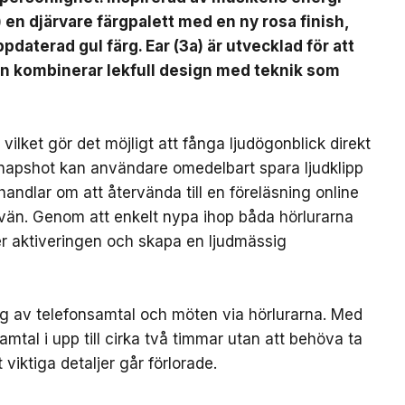
) en djärvare färgpalett med en ny rosa finish,
pdaterad gul färg. Ear (3a) är utvecklad för att
en kombinerar lekfull design med teknik som
ilket gör det möjligt att fånga ljudögonblick direkt
Snapshot kan användare omedelbart spara ljudklipp
handlar om att återvända till en föreläsning online
 vän. Genom att enkelt nypa ihop båda hörlurarna
ter aktiveringen och skapa en ljudmässig
ing av telefonsamtal och möten via hörlurarna. Med
mtal i upp till cirka två timmar utan att behöva ta
 viktiga detaljer går förlorade.