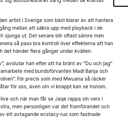
 ur sig autotunedränkt sång medan de kramas
n artist i Sverige som bäst klarar av att hantera
nsgång mellan att säkra upp med playback i de
och sjunga ut. Det senare blir oftast sämre men
mera så pass bra kontroll över effekterna att han
och det händer flera gånger under kvällen.
v”, avslutar han efter att ha bränt av ”Du och jag”
tt samarbete med bundsförvanten Madi Banja och
Molnen”. För precis som med Mwuana så räcker
slåtar för oss, även om vi knappt kan se honom.
live och när man får se Jaqe rappa sin vers i
 extra, men personligen var det framförandet och
a av ett avtagande ecstacy-rus som fastnade