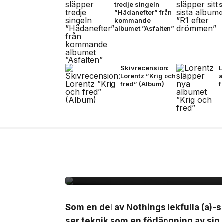
tredje singeln
s
”Hädanefter” från
kommande
albumet ”Asfalten”
Skivrecension:
L
Lorentz ”Krig och
fred” (Album)
7 jul, 2026
NYHETER
Nothing lanserar Ear 
Som en del av Nothings lekfulla (a)-s
ser teknik som en förlängning av sin