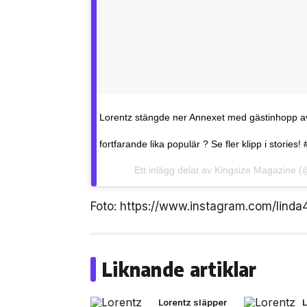
Lorentz stängde ner Annexet med gästinhopp a
fortfarande lika populär ? Se fler klipp i stories! 
Ett inlägg delat av
Kingsize Magazine
(@
Foto: https://www.instagram.com/linda
Liknande artiklar
Lorentz släpper
L