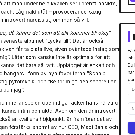
så att man under hela kvällen ser Lorentz ansikte,
proach. Lågmäld utåt – provocerande kaxig,
 introvert narcissist, om man så vill.
ace, då känns det som att allt kommer bli okej”
n senaste albumet ”Lycka till”. Det är också
 skivan får ta plats live, även oväntade inslag som
Få 
 mig”. Låtar som kanske inte är optimala för ett
inb
v känns det bara så rätt. Upplägget är enkelt och
Du 
när
 bangers i form av nya favoriterna ”Schnip
per
tig pyroteknik, och ”Be för mig”, den senare i en
 och jag”.
och mellanspelen obefintliga räcker hans närvaro
 känns intim och äkta. Även om den är introvert.
kså är kvällens höjdpunkt, är framförandet av
en förstärks enormt av hur CEO, Madi Banja och