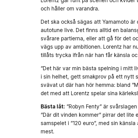
Lorentz går runt på scenen och kvider
och håller om varandra.
Det ska också sägas att Yamamoto är de
autotune live. Det finns alltid en bala
svårare partierna, eller att gå för det 
vägs upp av ambitionen. Lorentz har nu
tillåts trycka ifrån när han får känsla 
”Det här var min bästa spelning i mitt li
i sin helhet, gett smakprov på ett ny
svävat ut där han hör hemma: bland ”
det med att Lorentz spelar sina kärlek
Bästa låt:
”Robyn Fenty” är svårslagen 
”Där dit vinden kommer” pirrar det lite
samspelet i ”120 euro”, med sin känsl
mest.