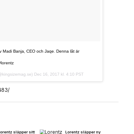
v Madi Banja, CEO och Jaqe. Denna låt är
#lorentz
kingsizemag.se)
Dec 16, 2017 kl. 4:10 PST
483/
orentz släpper sitt
Lorentz släpper ny