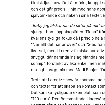
filmisk ljusshow. Det är mörkt, knappt 
och det går precis i linje med hans ap
självömkande och naken i sina texter. En
”Baby jag älskar när du sitter på mitt f
sjunger han i öppningslåten ”Fiona” frå
kvällens tydliga fokus då i princip hela
”När allt det här är över” och ”Glad för
live-set, men i Lorentz filmiska narrati
snyggt, där nämnda inslag blandas med
schnip”, förstärkt av lika enkel men mäk
otroligt snygg mix med Madi Banjas ”Du
Trots att Lorentz show är sparsmakad 
och texter för att skapa en kontakt som
Det kanske tydligaste exemplet, som oc
”120 euro”. Den ödesmättade klagosång