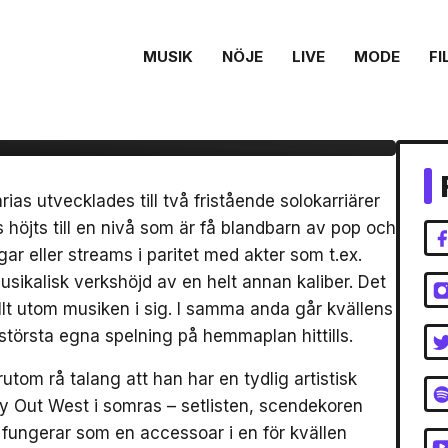
MUSIK
NÖJE
LIVE
MODE
FI
rentz på Annexet,
s utvecklades till två fristående solokarriärer
 höjts till en nivå som är få blandbarn av pop och
ar eller streams i paritet med akter som t.ex.
sikalisk verkshöjd av en helt annan kaliber. Det
llt utom musiken i sig. I samma anda går kvällens
törsta egna spelning på hemmaplan hittills.
rutom rå talang att han har en tydlig artistisk
ay Out West i somras – setlisten, scendekoren
 fungerar som en accessoar i en för kvällen