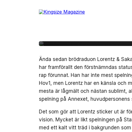
Skip
to
17 december, 2017
RECENSION
the
Konsertrecension: Lo
content
Stockholm
Ända sedan brödraduon Lorentz & Sakaria
har framförallt den förstnämndas status
rap förunnat. Han har inte mest spelning
Hov1, men Lorentz har en känsla och mu
mesta är lågmält och nästan sublimt, a
spelning på Annexet, huvudpersonens s
Det som gör att Lorentz sticker ut är fö
vision. Mycket är likt spelningen på St
med ett kalt vitt träd i bakgrunden som