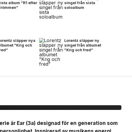
ista album ”R1 efter
singel från sista
drömmen”
soloalbum
orentz släpper nya
Lorentz släpper ny
albumet ”Krig och
singel från albumet
fred”
”Krig och fred”
(3a)
erie är Ear (3a) designad för en generation som
 personlighet. Inspirerad av musikens energi