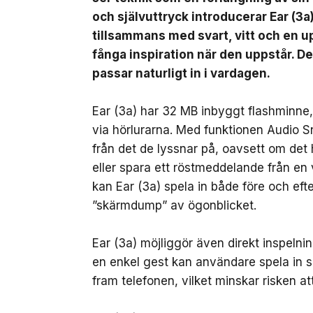
och självuttryck introducerar Ear (3a
tillsammans med svart, vitt och en up
fånga inspiration när den uppstår. D
passar naturligt in i vardagen.
Ear (3a) har 32 MB inbyggt flashminne, v
via hörlurarna. Med funktionen Audio 
från det de lyssnar på, oavsett om det 
eller spara ett röstmeddelande från en
kan Ear (3a) spela in både före och ef
”skärmdump” av ögonblicket.
Ear (3a) möjliggör även direkt inspeln
en enkel gest kan användare spela in sa
fram telefonen, vilket minskar risken att