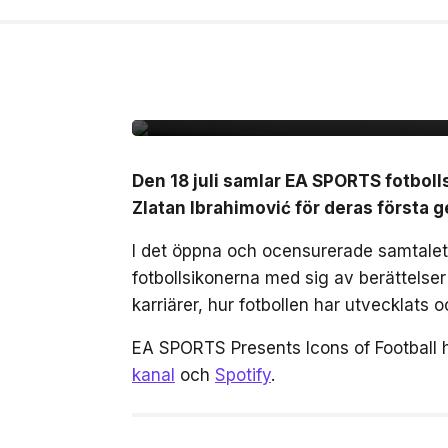
14 jul, 2026
NYHETER
Zlatan, Beckham och Z
gången i ett unikt sa
Den 18 juli samlar EA SPORTS fotbol
Zlatan Ibrahimović för deras först
I det öppna och ocensurerade samtalet,
fotbollsikonerna med sig av berättelse
karriärer, hur fotbollen har utvecklats
EA SPORTS Presents Icons of Football 
kanal
och
Spotify
.