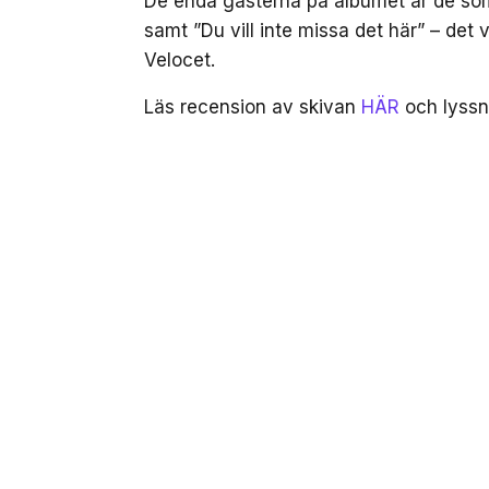
De enda gästerna på albumet är de som 
samt ”Du vill inte missa det här” – det
Velocet.
Läs recension av skivan
HÄR
och lyssn