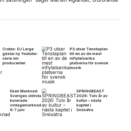
om satsningen” säger Mårten Aglander, ordförande
Crates: DJ Large
P3 utser Tenstaplan
gästar ny Youtube-
till en av de mest
serie om
inflytelserika
producenter
platserna för svensk
musik
Eken Marknad:
SPRINGBEAST
Sveriges största
2026: Tolv år av
kurerade
kultur – nästa
vintagemarknad
kapitel i
6-7 juni
Snösätra