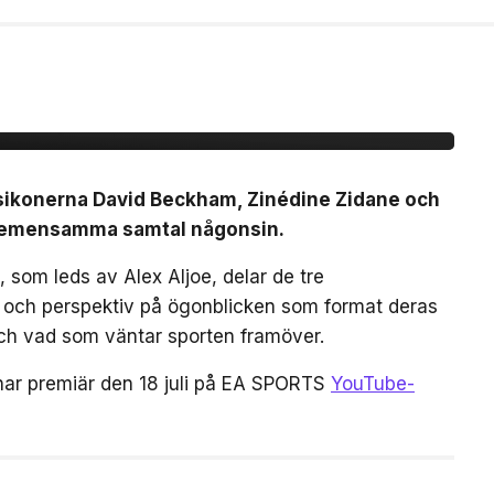
idane möts för första
mtal
lsikonerna David Beckham, Zinédine Zidane och
a gemensamma samtal någonsin.
 som leds av Alex Aljoe, delar de tre
r och perspektiv på ögonblicken som format deras
 och vad som väntar sporten framöver.
har premiär den 18 juli på EA SPORTS
YouTube-