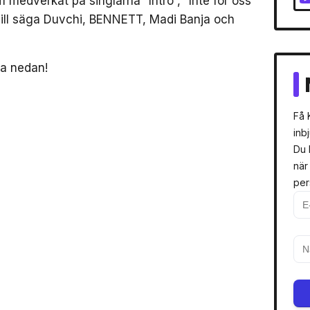
medverkat på singlarna ”Intro”, ”Inte för oss”
 vill säga Duvchi, BENNETT, Madi Banja och
a nedan!
Få 
inb
Du 
när
per