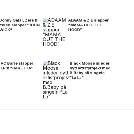
Donny Galal, Zera &
ADAAM & Z.E släpper
Yeled släpper ”JOHN
”MAMA OUT THE
WICK”
HOOD”
VC Barre släpper
Black Moose inleder
EP:n ”BARETTA”
nytt artistprojekt med
B.Baby på singeln
”La La”
nationellt museum om
dret