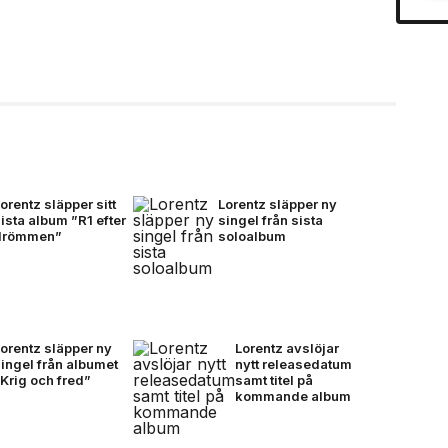
orentz släpper sitt
Lorentz släpper ny
ista album ”R1 efter
singel från sista
drömmen”
soloalbum
orentz släpper ny
Lorentz avslöjar
ingel från albumet
nytt releasedatum
Krig och fred”
samt titel på
kommande album