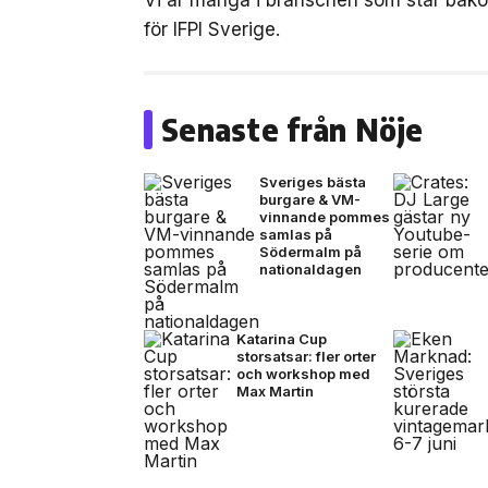
Vi är många i branschen som står bak
för IFPI Sverige.
Senaste från Nöje
Sveriges bästa
burgare & VM-
vinnande pommes
samlas på
Södermalm på
nationaldagen
Katarina Cup
storsatsar: fler orter
och workshop med
Max Martin