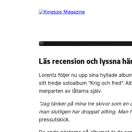
Skip
to
15 maj, 2020
MUSIK
the
Lorentz släpper nya a
content
fred”
Läs recension och lyssna hä
Lorentz följer nu upp sina hyllade album
sitt tredje soloalbum ”Krig och fred”. 
merparten av låtarna själv.
”Jag tänker på mina tre skivor som en c
man slutligen har droppat allting. Man ha
pressutskick.