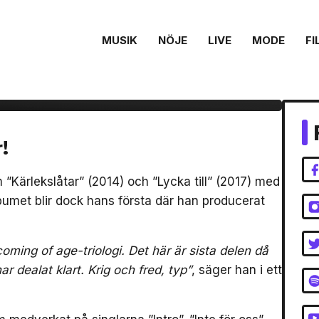
MUSIK
NÖJE
LIVE
MODE
FI
lbumet ”Krig och
r!
 ”Kärlekslåtar” (2014) och ”Lycka till” (2017) med
Albumet blir dock hans första där han producerat
oming of age-triologi. Det här är sista delen då
r dealat klart. Krig och fred, typ”
, säger han i ett