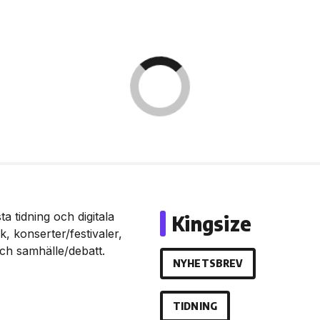
a tidning och digitala
Kingsize
, konserter/festivaler,
och samhälle/debatt.
NYHETSBREV
TIDNING