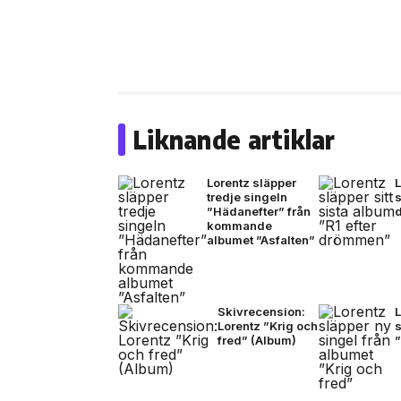
Liknande artiklar
Lorentz släpper
L
tredje singeln
s
”Hädanefter” från
kommande
albumet ”Asfalten”
Skivrecension:
L
Lorentz ”Krig och
s
fred” (Album)
”