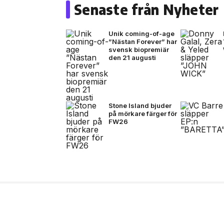
Senaste från Nyheter
Unik coming-of-age
”Nästan Forever” har
svensk biopremiär
den 21 augusti
Stone Island bjuder
på mörkare färger för
FW26
10 jul, 2026
NÖJE
Sverige får ett nytt 
det svenska musikun