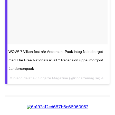
WOW! ? Vilken fest när Anderson .Paak intog Nobelberget
med The Free Nationals ikväll ? Recension uppe imorgon!
#andersonpaak
Ett inlägg delat av
Kingsize Magazine
(@kingsizemag.se)
4 Jul 2018 kl. 2:30 PDT