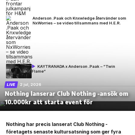
Anderson .Paak och Knxwledge återvänder som
NxWorries – se video tillsammans med H.E.R.
KAYTRANADA x Anderson .Paak – ”Twin
Flame”
2 jul, 2026
LIVE
Nothing lanserar Club Nothing -ansök om
10.000kr att starta event för
Nothing har precis lanserat Club Nothing -
företagets senaste kultursatsning som ger fyra