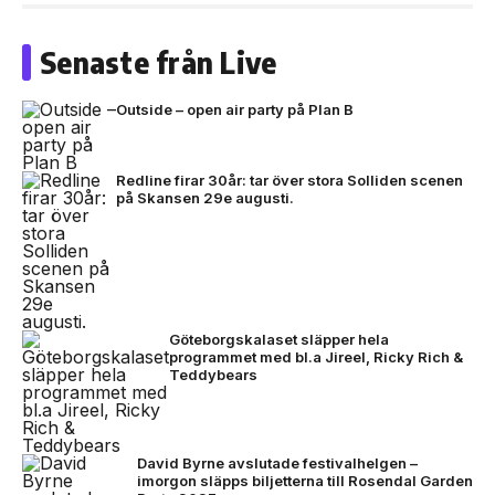
Senaste från Live
Outside – open air party på Plan B
Redline firar 30år: tar över stora Solliden scenen
på Skansen 29e augusti.
Göteborgskalaset släpper hela
programmet med bl.a Jireel, Ricky Rich &
Teddybears
David Byrne avslutade festivalhelgen –
imorgon släpps biljetterna till Rosendal Garden