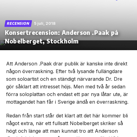
5 juli, 2018
RECENSION
Konsertrecension: Anderson .Paak på
Skip
to
Nobelberget, Stockholm
the
content
Att Anderson .Paak drar publik är kanske inte direkt
någon överraskning. Efter två lysande fullängdare
som soloartist och en ständigt närvarande Dr. Dre
gör såklart att intresset höjs. Men med två år sedan
förra soloplattan och endast ett par nya låtar ute, är
mottagandet han får i Sverige ändå en överraskning.
Redan från start står det klart att det här kommer bli
något extra, när ett fullsatt Nobelberget skriker så
högt och länge att man kunnat tro att Anderson