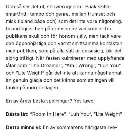
Och så ser det ut, showen igenom. Paak skiftar
smärtfritt i tempo och genre, mellan trumset och
mick (ibland både och) som det inte vore någonting.
Ibland ligger han på gränsen av vad som är för
publikens skull och för honom själv, men tack vare
den öppenhjärtiga och varmt smittsamma kontakten
med publiken, som på alla sätt är ömsesidig, blir det
aldrig tråkigt. När festen kulminerar med upplyftande
låtar som ”The Dreamer”, ”Am I Wrong”, ”Luh You”
och ”Lite Weight” går det inte att känna något annat
än genuin glädje och det känns som att ingen vill
tänka på morgondagen.
En av årets bästa spelningar? Yes lawd!
Bästa låt:
”Room In Here”, ”Luh You”, ”Lite Weight”.
Detta minns vi:
En av sommarens härligaste live-