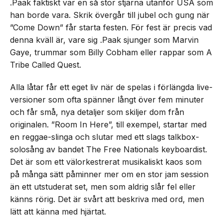
.Paak faktiskt var en så stor stjärna utanför USA som
han borde vara. Skrik övergår till jubel och gung när
”Come Down” får starta festen. För fest är precis vad
denna kväll är, vare sig .Paak sjunger som Marvin
Gaye, trummar som Billy Cobham eller rappar som A
Tribe Called Quest.
Alla låtar får ett eget liv när de spelas i förlängda live-
versioner som ofta spänner långt över fem minuter
och får små, nya detaljer som skiljer dom från
originalen. ”Room In Here”, till exempel, startar med
en reggae-slinga och slutar med ett slags talkbox-
solosång av bandet The Free Nationals keyboardist.
Det är som ett välorkestrerat musikaliskt kaos som
på många sätt påminner mer om en stor jam session
än ett utstuderat set, men som aldrig slår fel eller
känns rörig. Det är svårt att beskriva med ord, men
lätt att känna med hjärtat.