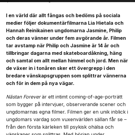
I en värld där allt fångas och bedöms på sociala
medier följer dokumentärfilmarna Lia Hietala och
Hannah Reinikainen ungdomarna Jasmine, Philip
och deras vänner under fem avgörande år. Filmen
tar avstamp när Philip och Jasmine är 14 år och
tillbringar dagarna med skateboardåkning, häng
och samtal om allt mellan himmel och jord. Men när
de växer in i tonåren sker ett övergrepp i den
bredare vänskapsgruppen som splittrar vännerna
och för in dem på nya vägar.
Nästan Forever
är ett intimt coming-of-age-porträtt
som bygger på intervjuer, observerande scener och
ungdomarnas egna filmer. Filmen ger en unik inblick i
ungdomars vardag som vuxenvärlden sällan får se –
från den första kärleken till psykisk ohälsa och
vänskaper som splittras. Med början under