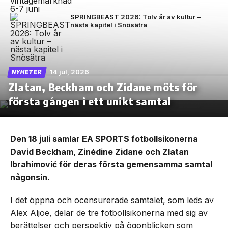
SPRINGBEAST 2026: Tolv år av kultur –
nästa kapitel i Snösätra
14 jul, 2026
NYHETER
Zlatan, Beckham och Zidane möts för
första gången i ett unikt samtal
Den 18 juli samlar EA SPORTS fotbollsikonerna
David Beckham, Zinédine Zidane och Zlatan
Ibrahimović för deras första gemensamma samtal
någonsin.
I det öppna och ocensurerade samtalet, som leds av
Alex Aljoe, delar de tre fotbollsikonerna med sig av
berättelser och perspektiv på ögonblicken som