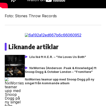
Foto: Stones Throw Records
Liknande artiklar
Lila Iké ft H.E.R. – ”He Loves Us Both”
NxWorries (Anderson .Paak & Knxwledge) ft
Snoop Dogg & October London – ”FromHere”
NxWorries teamar upp med Snoop Dogg på ny
singel från kommande album