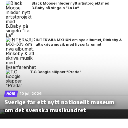
Black Moose inleder nytt artistprojekt med
B.Baby på singeln ”La La”
INTERVJU: MXHXN om nya albumet, Rinkeby &
att skriva musik med livserfarenhet
T.G Boogie släpper ”Prada”
10 jul, 2026
NÖJE
Sverige får ett nytt nationellt museum
om det svenska musikundret