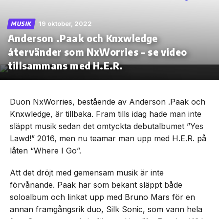
19 oktober, 2022
MUSIK
Anderson .Paak och Knxwledge
återvänder som NxWorries – se video
Skip
to
tillsammans med H.E.R.
the
content
Duon NxWorries, bestående av Anderson .Paak och
Knxwledge, är tillbaka. Fram tills idag hade man inte
släppt musik sedan det omtyckta debutalbumet ”Yes
Lawd!” 2016, men nu teamar man upp med H.E.R. på
låten “Where I Go”.
Att det dröjt med gemensam musik är inte
förvånande. Paak har som bekant släppt både
soloalbum och linkat upp med Bruno Mars för en
annan framgångsrik duo, Silk Sonic, som vann hela