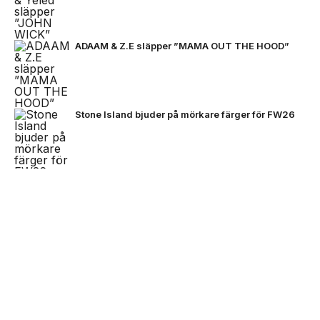
ADAAM & Z.E släpper ”MAMA OUT THE HOOD”
Stone Island bjuder på mörkare färger för FW26
VC Barre släpper EP:n ”BARETTA”
NEXT UP
Zlatan, Beckham och Zidane möts
för första gången i ett unikt
samtal
Black Moose inleder nytt artistprojekt med
B.Baby på singeln ”La La”