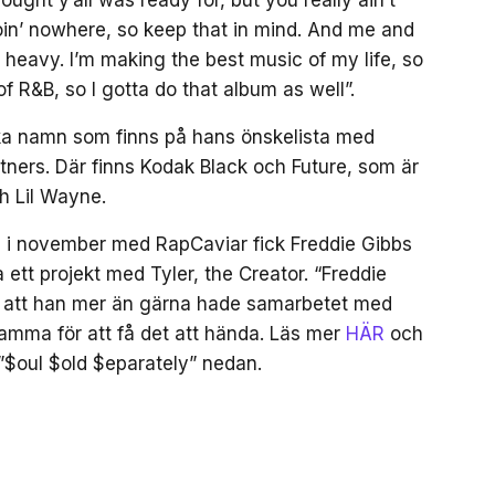
goin’ nowhere, so keep that in mind. And me and
al heavy. I’m making the best music of my life, so
of R&B, so I gotta do that album as well”.
lka namn som finns på hans önskelista med
tners. Där finns Kodak Black och Future, som är
ch Lil Wayne.
u i november med RapCaviar fick Freddie Gibbs
ett projekt med Tyler, the Creator. “Freddie
t att han mer än gärna hade samarbetet med
amma för att få det att hända. Läs mer
HÄR
och
 ”$oul $old $eparately” nedan.