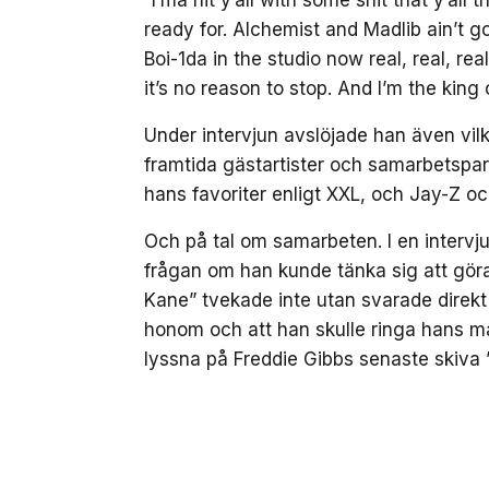
ready for. Alchemist and Madlib ain’t 
Boi-1da in the studio now real, real, re
it’s no reason to stop. And I’m the king 
Under intervjun avslöjade han även vi
framtida gästartister och samarbetspar
hans favoriter enligt XXL, och Jay-Z o
Och på tal om samarbeten. I en intervj
frågan om han kunde tänka sig att göra 
Kane” tvekade inte utan svarade direk
honom och att han skulle ringa hans m
lyssna på Freddie Gibbs senaste skiva