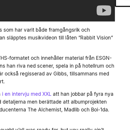
bs som har varit både framgångsrik och
an släpptes musikvideon till låten ”Rabbit Vision”
 VHS-formatet och innehåller material från ESGN-
ns han riva ned scener, spela in på hotellrum och
 är också regisserad av Gibbs, tillsammans med
rt.
n
i en intervju med XXL
att han jobbar på fyra nya
detaljerna men berättade att albumprojekten
ucenterna The Alchemist, Madlib och Boi-1da.
thought y’all was ready for, but you really ain’t