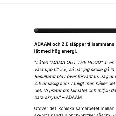
24 jul, 2026
MUSIK
ADAAM & Z.E släppe
HOOD”
ADAAM och Z.E släpper tillsammans
låt med hög energi.
”
Låten ”MAMA OUT THE HOOD” är en kax
växt upp till Z.E, så när jag skulle gå in
Resultatet blev över förväntan. Jag är m
Z.E är kaxig som vanligt men håller det
det. Vi pratar om klimatet och miljön dä
bara skryta.
” – ADAAM
Utöver det ikoniska samarbetet mellan a
skymta kända hiphop-profiler såsom G