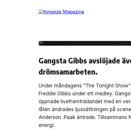
Skip
Se Freddie Gibbs uppt
to
the
Tonight Show” med hj
content
.Paak
Gangsta Gibbs avslöjade äv
drömsamarbeten.
Under måndagens ”The Tonight Show” 
Freddie Gibbs under ett medley. Gangst
öppnade liveframträdandet med en versi
låten ändrades ljussättningen på scenen
Anderson .Paak äntrade. Tillsammans f
energi.