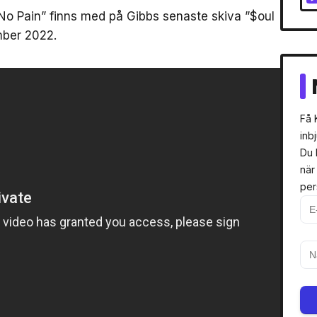
No Pain” finns med på Gibbs senaste skiva ”$oul
mber 2022.
Få 
inb
Du 
när
per