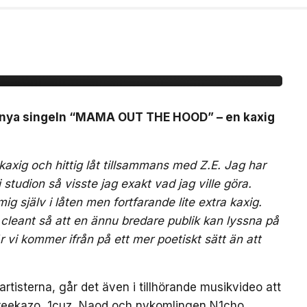
r ”MAMA OUT THE
 nya singeln “MAMA OUT THE HOOD” – en kaxig
ig och hittig låt tillsammans med Z.E. Jag har
 i studion så visste jag exakt vad jag ville göra.
ig själv i låten men fortfarande lite extra kaxig.
 cleant så att en ännu bredare publik kan lyssna på
r vi kommer ifrån på ett mer poetiskt sätt än att
rtisterna, går det även i tillhörande musikvideo att
reekazo, 1cuz, Naod och nykomlingen N1cho.