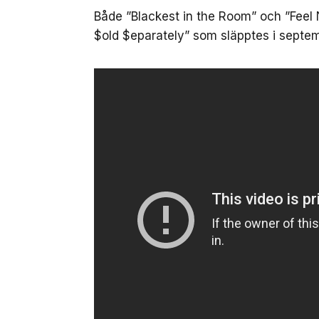
Både ”Blackest in the Room” och ”Feel 
$old $eparately” som släpptes i septe