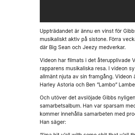
Uppträdandet är ännu en vinst för Gib
musikaliskt aktiv på sistone. Förra veck
där Big Sean och Jeezy medverkar.
Videon har filmats i det återupplivade
rapparens musikaliska resa. I videon sy
allmänt njuta av sin framgång. Videon
Harley Astoria och Ben ”Lambo” Lambe
Och utöver det avslöjade Gibbs nylige
samarbetsalbum. Han var sparsam med 
kommer innehålla samarbeten med prod
Han säger:
“I’ma hit y’all with some shit that y’all 