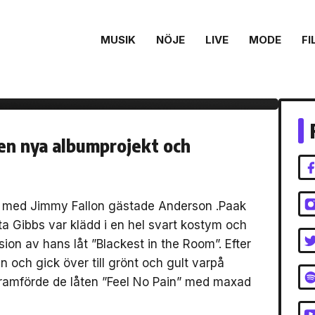
räda live på ”The
MUSIK
NÖJE
LIVE
MODE
FI
älp av Anderson
en nya albumprojekt och
med Jimmy Fallon gästade Anderson .Paak
a Gibbs var klädd i en hel svart kostym och
on av hans låt ”Blackest in the Room”. Efter
 och gick över till grönt och gult varpå
ramförde de låten ”Feel No Pain” med maxad