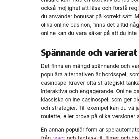
också möjlighet att läsa och förstå regle
du använder bonusar på korrekt sätt. 
olika online casinon, finns det alltid
online kan du vara säker på att du int
Spännande och varierat
Det finns en mängd spännande och vari
populära alternativen är bordsspel, som
casinospel kräver ofta strategiskt tänk
interaktiva och engagerande. Online ca
klassiska online casinospel, som ger di
och strategier. Till exempel kan du välj
roulette, eller prova på olika versione
En annan populär form är spelautomate
från
resor
och fantasy till filmer och hi