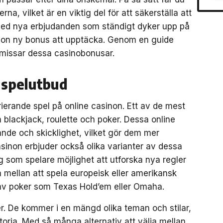
rna, vilket är en viktig del för att säkerställa att
Med nya erbjudanden som ständigt dyker upp på
 någon ny bonus att upptäcka. Genom en guide
e missar dessa casinobonusar.
 spelutbud
erande spel på online casinon. Ett av de mest
 blackjack, roulette och poker. Dessa online
ande och skicklighet, vilket gör dem mer
sinon erbjuder också olika varianter av dessa
g som spelare möjlighet att utforska nya regler
a mellan att spela europeisk eller amerikansk
r av poker som Texas Hold’em eller Omaha.
r. De kommer i en mängd olika teman och stilar,
storia. Med så många alternativ att välja mellan