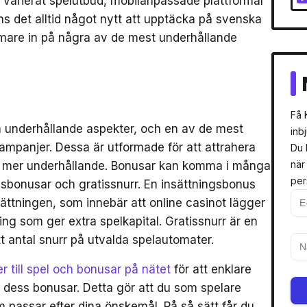
t varierat spelutbud, mobilanpassade plattformar
ns det alltid något nytt att upptäcka på svenska
rmare in på några av de mest underhållande
Få 
a underhållande aspekter, och en av de mest
inb
mpanjer. Dessa är utformade för att attrahera
Du 
när
en mer underhållande. Bonusar kan komma i många
per
gsbonusar och gratissnurr. En insättningsbonus
ättningen, som innebär att online casinot lägger
ning som ger extra spelkapital. Gratissnurr är en
t antal snurr på utvalda spelautomater.
r till spel och bonusar på nätet
för att enklare
 dess bonusar. Detta gör att du som spelare
m passar efter dina önskemål. På så sätt får du