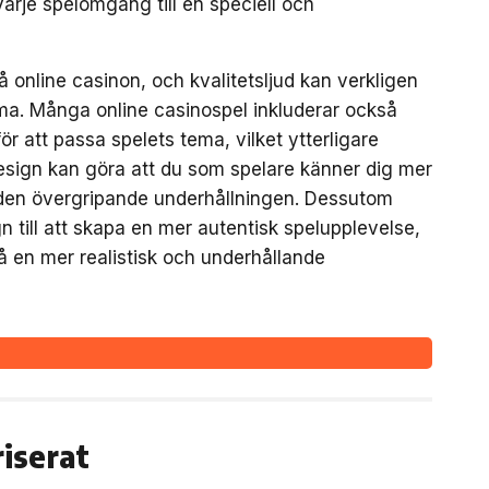
varje spelomgång till en speciell och
å online casinon, och kvalitetsljud kan verkligen
ma. Många online casinospel inkluderar också
 att passa spelets tema, vilket ytterligare
design kan göra att du som spelare känner dig mer
 den övergripande underhållningen. Dessutom
gn till att skapa en mer autentisk spelupplevelse,
å en mer realistisk och underhållande
iserat