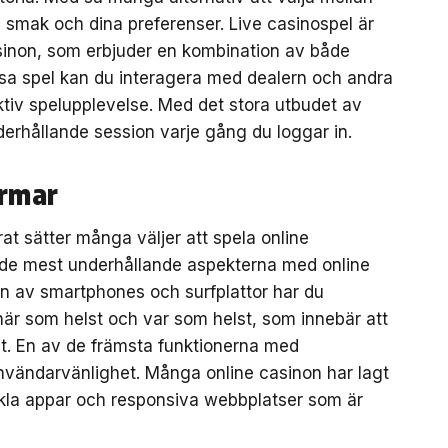
n smak och dina preferenser. Live casinospel är
sinon, som erbjuder en kombination av både
sa spel kan du interagera med dealern och andra
raktiv spelupplevelse. Med det stora utbudet av
derhållande session varje gång du loggar in.
ormar
at sätter många väljer att spela online
av de mest underhållande aspekterna med online
 av smartphones och surfplattor har du
l när som helst och var som helst, som innebär att
et. En av de främsta funktionerna med
nvändarvänlighet. Många online casinon har lagt
ckla appar och responsiva webbplatser som är