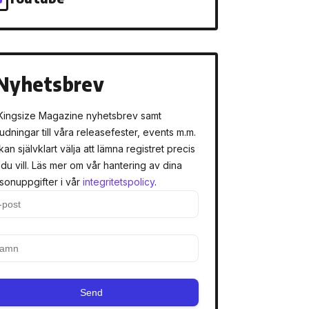
Nyhetsbrev
Kingsize Magazine nyhetsbrev samt
judningar till våra releasefester, events m.m.
kan självklart välja att lämna registret precis
 du vill. Läs mer om vår hantering av dina
sonuppgifter i vår
integritetspolicy
.
Send