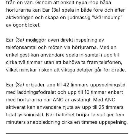
från en vän. Genom att enkelt nypa ihop båda
hörlurarna kan Ear (3a) spela in både före och efter
aktiveringen och skapa en ljudmässig ”skärmdump”
av ögonblicket.
Ear (3a) möjliggör även direkt inspelning av
telefonsamtal och möten via hörlurarna. Med en
enkel gest kan användare spela in samtal i upp till
cirka två timmar utan att behöva ta fram telefonen,
vilket minskar risken att viktiga detaljer går förlorade.
Ear (3a) erbjuder upp till 42 timmars uppspelningstid
med laddningsfodralet och upp till 10 timmar enbart
med hörlurarna när ANC är avstängt. Med ANC
aktiverat kan användare njuta av upp till 25 timmars
total lyssningstid. När batteriet börjar ta slut ger fem
minuters snabbladdning cirka en timmes uppspelning.