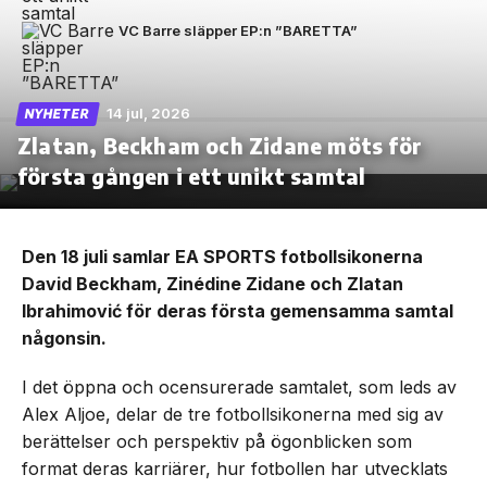
VC Barre släpper EP:n ”BARETTA”
14 jul, 2026
NYHETER
Zlatan, Beckham och Zidane möts för
första gången i ett unikt samtal
Den 18 juli samlar EA SPORTS fotbollsikonerna
David Beckham, Zinédine Zidane och Zlatan
Ibrahimović för deras första gemensamma samtal
någonsin.
I det öppna och ocensurerade samtalet, som leds av
Alex Aljoe, delar de tre fotbollsikonerna med sig av
berättelser och perspektiv på ögonblicken som
format deras karriärer, hur fotbollen har utvecklats