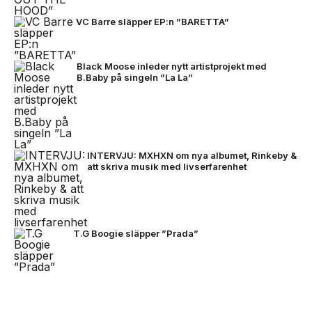
VC Barre släpper EP:n ”BARETTA”
Black Moose inleder nytt artistprojekt med
B.Baby på singeln ”La La”
INTERVJU: MXHXN om nya albumet, Rinkeby &
att skriva musik med livserfarenhet
T.G Boogie släpper ”Prada”