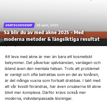
Skip
28 april, 2025
OKATEGORISERAT
to
Så blir du av med akne 2025 – Med
the
content
moderna metoder & långsiktiga resultat
Att leva med akne är mer än bara ett kosmetiskt
bekymmer. Det påverkar självkänslan, vardagen och
ibland även den mentala hälsan. Trots att problemet
är vanligt och ofta betraktas som en del av tonåren,
är det många vuxna som fortsatt drabbas. I takt med
att vår livsstil förändras, har även orsakerna till akne
blivit mer komplexa. Därför krävs också mer
moderna, individanpassade lösningar.