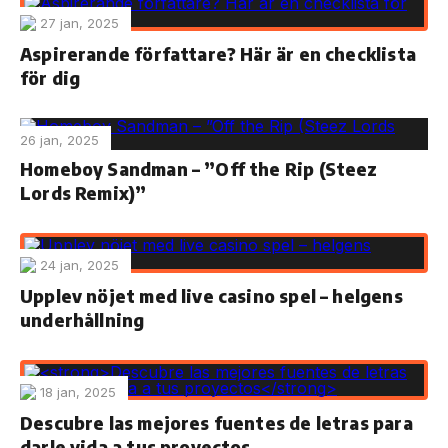
27 jan, 2025
Aspirerande författare? Här är en checklista
för dig
26 jan, 2025
Homeboy Sandman – ”Off the Rip (Steez
Lords Remix)”
24 jan, 2025
Upplev nöjet med live casino spel – helgens
underhållning
18 jan, 2025
Descubre las mejores fuentes de letras para
darle vida a tus proyectos