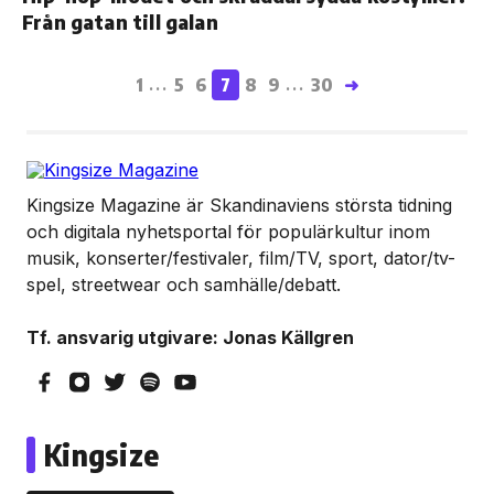
Från gatan till galan
1
5
6
7
8
9
30
➜
...
...
Kingsize Magazine är Skandinaviens största tidning
och digitala nyhetsportal för populärkultur inom
musik, konserter/festivaler, film/TV, sport, dator/tv-
spel, streetwear och samhälle/debatt.
Tf. ansvarig utgivare: Jonas Källgren
Kingsize