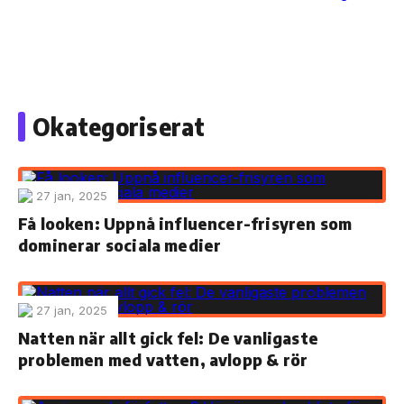
Skip
to
Okategoriserat
the
content
27 jan, 2025
Få looken: Uppnå influencer-frisyren som
dominerar sociala medier
27 jan, 2025
Natten när allt gick fel: De vanligaste
problemen med vatten, avlopp & rör