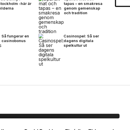
Stockholm -här är
tapas – en smakresa
bilderna
genom gemenskap
och tradition
Så fungerar en
Casinospel: Så ser
casinobonus
dagens digitala
spelkultur ut
idane möts för första
mtal