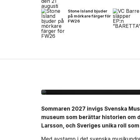
Stone Island bjuder
på mörkare färger för
FW26
10 jul, 2026
NÖJE
Sverige får ett nytt 
det svenska musikun
Sommaren 2027 invigs Svenska Musikm
museum som berättar historien om de
Larsson, och Sveriges unika roll som
Med avstamp i det svenska musikundret