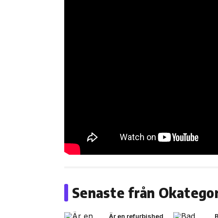
Senaste från Okategor
Är en refurbished