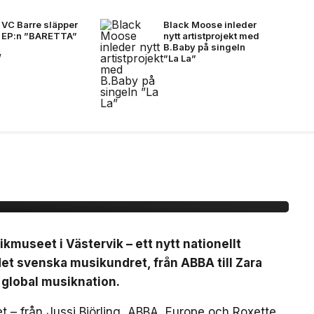
VC Barre släpper
Black Moose inleder
EP:n ”BARETTA”
nytt artistprojekt med
B.Baby på singeln
”La La”
nationellt museum om
dret
useet i Västervik – ett nytt nationellt
t svenska musikundret, från ABBA till Zara
 global musiknation.
 – från Jussi Björling, ABBA, Europe och Roxette