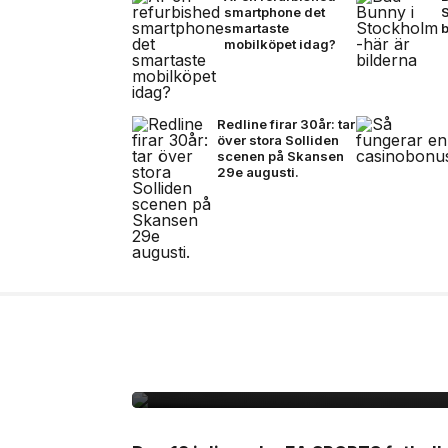
smartphone det
smartaste
mobilköpet idag?
Redline firar 30år: tar
över stora Solliden
scenen på Skansen
29e augusti.
14 jul, 2026
NYHETER
Zlatan, Beckham och Z
gången i ett unikt sa