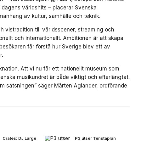
ch dagens världshits – placerar Svenska
manhang av kultur, samhälle och teknik.
 vistradition till världsscener, streaming och
ellt och internationellt. Ambitionen är att skapa
besökaren får förstå hur Sverige blev ett av
r.
nation. Att vi nu får ett nationellt museum som
enska musikundret är både viktigt och efterlängtat.
om satsningen” säger Mårten Aglander, ordförande
Crates: DJ Large
P3 utser Tenstaplan