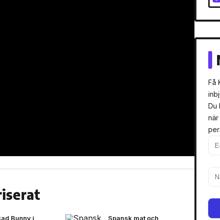
Få 
inb
Du 
när
per
iserat
Bad Bunny i
Spansk mat och