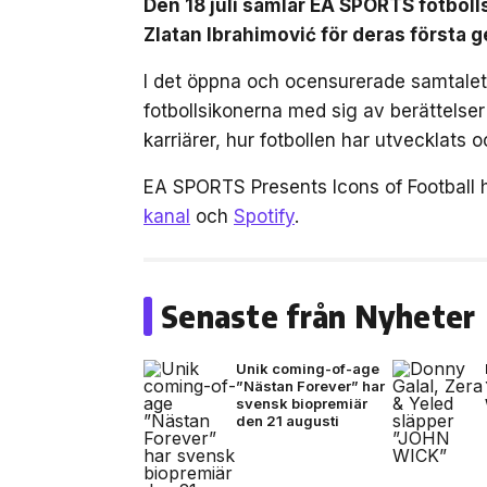
Den 18 juli samlar EA SPORTS fotbol
Zlatan Ibrahimović för deras först
I det öppna och ocensurerade samtalet,
fotbollsikonerna med sig av berättelse
karriärer, hur fotbollen har utvecklats
EA SPORTS Presents Icons of Football 
kanal
och
Spotify
.
Senaste från Nyheter
Unik coming-of-age
”Nästan Forever” har
svensk biopremiär
den 21 augusti