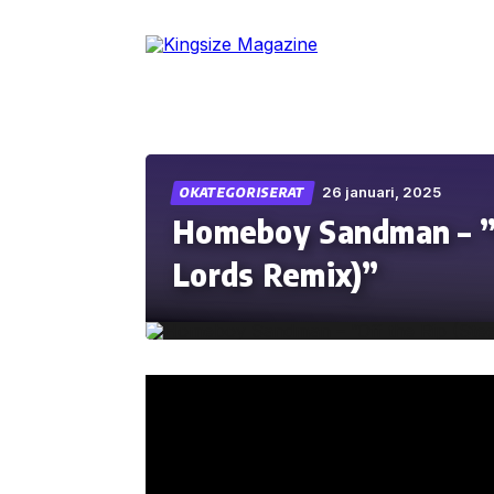
Skip
to
the
content
26 januari, 2025
OKATEGORISERAT
Homeboy Sandman – ”O
Lords Remix)”