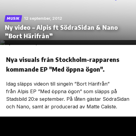
12 september, 2012
MUSIK
Ny video – Alpis ft SödraSidan & Nano
Skip
”Bort Härifrån”
to
the
content
Nya visuals från Stockholm-rapparens
kommande EP "Med öppna ögon".
Idag släpps videon till singeln ”Bort Härifrån”
från Alpis EP ”Med öppna ögon” som släpps på
Stadsbild 20:e september. På låten gästar SödraSidan
och Nano, samt är producerad av Matte Caliste.