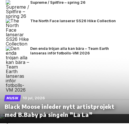
Supreme / Spitfire – spring 26
The North Face lanserar SS26 Hike Collection
Den enda tröjan alla kan bära – Team Earth
lanseras inför fotbolls-VM 2026
10 jul, 2026
MUSIK
Black Moose inleder nytt artistprojekt
med B.Baby på singeln ”La La”