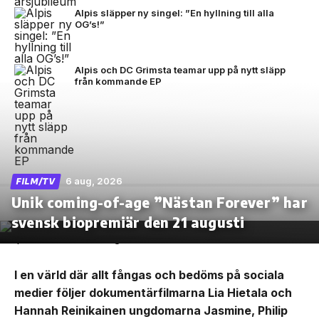
Alpis släpper ny singel: ”En hyllning till alla
OG’s!”
Alpis och DC Grimsta teamar upp på nytt släpp
från kommande EP
6 aug, 2026
FILM/TV
Unik coming-of-age ”Nästan Forever” har
svensk biopremiär den 21 augusti
I en värld där allt fångas och bedöms på sociala
medier följer dokumentärfilmarna Lia Hietala och
Hannah Reinikainen ungdomarna Jasmine, Philip