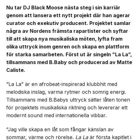
Nu tar DJ Black Moose nästa steg i sin karriär
genom att lansera ett nytt projekt där han agerar
curator och exekutiv producent. Projektet samlar
några av Nordens främsta rapartister och syftar
till att skapa nya musikaliska möten, lyfta fram
olika uttryck inom genren och skapa en plattform
för starka samarbeten. Först ut är singeln ”La La”,
tillsammans med B.Baby och producerad av Matte
Caliste.
”La La” är en afrobeat-inspirerad klubbhit med
melodiska inslag, varma rytmer och somrig energi.
Tillsammans med B.Babys uttryck sätter låten tonen
för projektets musikaliska riktning och levererar ett
modernt sound med internationella vibbar.
”Jag ville skapa en låt som fångar känslan av
sommar, värme och rörelse.
La La
är första kapitlet i