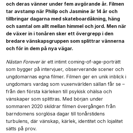
och deras vänner under fem avgörande år. Filmen
tar avstamp när Philip och Jasmine är 14 år och
tillbringar dagarna med skateboardåkning, häng
och samtal om allt mellan himmel och jord. Men när
de växer in i tonåren sker ett övergrepp i den
bredare vänskapsgruppen som splittrar vännerna
och för in dem på nya vägar.
Nästan Forever
är ett intimt coming-of-age-porträtt
som bygger på intervjuer, observerande scener och
ungdomarnas egna filmer. Filmen ger en unik inblick i
ungdomars vardag som vuxenvärlden sällan får se –
från den första kärleken till psykisk ohälsa och
vänskaper som splittras. Med början under
sommaren 2020 skildrar filmen övergången från
barndomens sorglösa dagar till tonårstidens
turbulens, där vänskap, kärlek, identitet och lojalitet
sätts på prov.