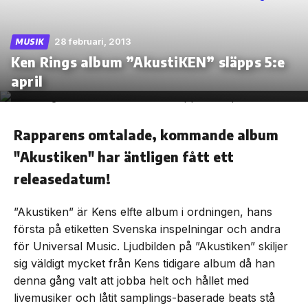
28 februari, 2013
MUSIK
Ken Rings album ”AkustiKEN” släpps 5:e
Skip
april
to
the
content
Rapparens omtalade, kommande album
"Akustiken" har äntligen fått ett
releasedatum!
”Akustiken” är Kens elfte album i ordningen, hans
första på etiketten Svenska inspelningar och andra
för Universal Music. Ljudbilden på ”Akustiken” skiljer
sig väldigt mycket från Kens tidigare album då han
denna gång valt att jobba helt och hållet med
livemusiker och låtit samplings-baserade beats stå