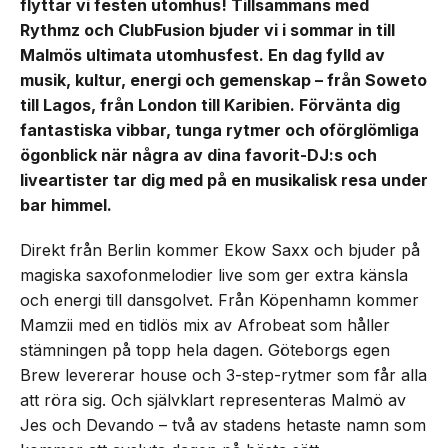
flyttar vi festen utomhus! Tillsammans med
Rythmz och ClubFusion bjuder vi i sommar in till
Malmös ultimata utomhusfest. En dag fylld av
musik, kultur, energi och gemenskap – från Soweto
till Lagos, från London till Karibien. Förvänta dig
fantastiska vibbar, tunga rytmer och oförglömliga
ögonblick när några av dina favorit-DJ:s och
liveartister tar dig med på en musikalisk resa under
bar himmel.
Direkt från Berlin kommer Ekow Saxx och bjuder på
magiska saxofonmelodier live som ger extra känsla
och energi till dansgolvet. Från Köpenhamn kommer
Mamzii med en tidlös mix av Afrobeat som håller
stämningen på topp hela dagen. Göteborgs egen
Brew levererar house och 3-step-rytmer som får alla
att röra sig. Och självklart representeras Malmö av
Jes och Devando – två av stadens hetaste namn som