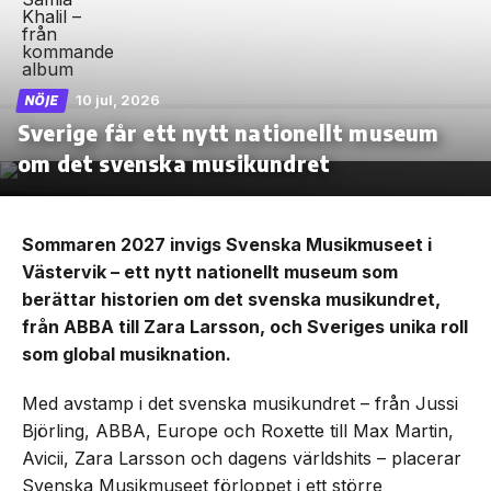
10 jul, 2026
NÖJE
Sverige får ett nytt nationellt museum
om det svenska musikundret
Sommaren 2027 invigs Svenska Musikmuseet i
Västervik – ett nytt nationellt museum som
berättar historien om det svenska musikundret,
från ABBA till Zara Larsson, och Sveriges unika roll
som global musiknation.
Med avstamp i det svenska musikundret – från Jussi
Björling, ABBA, Europe och Roxette till Max Martin,
Avicii, Zara Larsson och dagens världshits – placerar
Svenska Musikmuseet förloppet i ett större