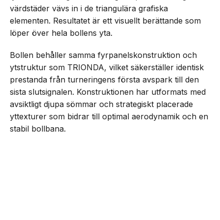
värdstäder vävs in i de triangulära grafiska
elementen. Resultatet är ett visuellt berättande som
löper över hela bollens yta.
Bollen behåller samma fyrpanelskonstruktion och
ytstruktur som TRIONDA, vilket säkerställer identisk
prestanda från turneringens första avspark till den
sista slutsignalen. Konstruktionen har utformats med
avsiktligt djupa sömmar och strategiskt placerade
yttexturer som bidrar till optimal aerodynamik och en
stabil bollbana.
TRIONDA FINAL är dessutom utrustad med den
NEXT UP
senaste generationen av
adidas Connected Ball
Adidas presenterar Trionda
Final – matchbollen för semi-,
Technology
, som levererar exakt bolldata i realtid
brons- & finalmatcherna i VM
för att stödja snabbare beslutsfattande hos
matchfunktionärer och samtidigt ge fördjupade
insikter om spelet.