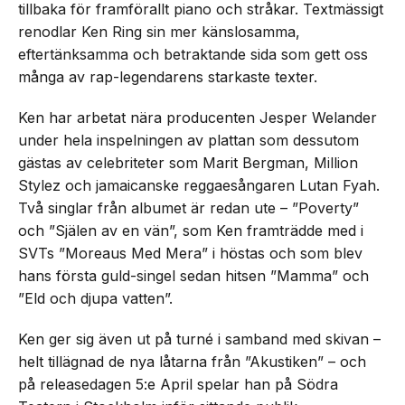
tillbaka för framförallt piano och stråkar. Textmässigt
renodlar Ken Ring sin mer känslosamma,
eftertänksamma och betraktande sida som gett oss
många av rap-legendarens starkaste texter.
Ken har arbetat nära producenten Jesper Welander
under hela inspelningen av plattan som dessutom
gästas av celebriteter som Marit Bergman, Million
Stylez och jamaicanske reggaesångaren Lutan Fyah.
Två singlar från albumet är redan ute – ”Poverty”
och ”Själen av en vän”, som Ken framträdde med i
SVTs ”Moreaus Med Mera” i höstas och som blev
hans första guld-singel sedan hitsen ”Mamma” och
”Eld och djupa vatten”.
Ken ger sig även ut på turné i samband med skivan –
helt tillägnad de nya låtarna från ”Akustiken” – och
på releasedagen 5:e April spelar han på Södra