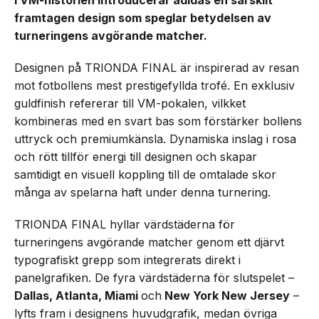
i VM-historien introducerar adidas en särskilt
framtagen design som speglar betydelsen av
turneringens avgörande matcher.
Designen på TRIONDA FINAL är inspirerad av resan
mot fotbollens mest prestigefyllda trofé. En exklusiv
guldfinish refererar till VM-pokalen, vilkket
kombineras med en svart bas som förstärker bollens
uttryck och premiumkänsla. Dynamiska inslag i rosa
och rött tillför energi till designen och skapar
samtidigt en visuell koppling till de omtalade skor
många av spelarna haft under denna turnering.
TRIONDA FINAL hyllar värdstäderna för
turneringens avgörande matcher genom ett djärvt
typografiskt grepp som integrerats direkt i
panelgrafiken. De fyra värdstäderna för slutspelet –
Dallas, Atlanta, Miami
och
New York New Jersey
–
lyfts fram i designens huvudgrafik, medan övriga