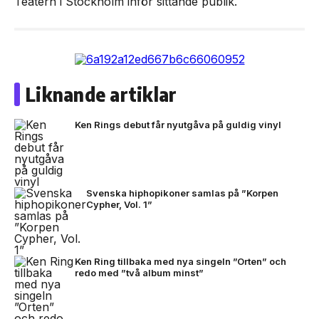
Teatern i Stockholm inför sittande publik.
Liknande artiklar
Ken Rings debut får nyutgåva på guldig vinyl
Svenska hiphopikoner samlas på ”Korpen
Cypher, Vol. 1”
Ken Ring tillbaka med nya singeln ”Orten” och
redo med ”två album minst”