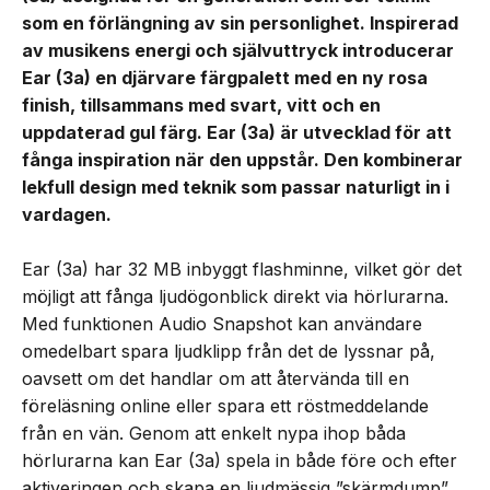
som en förlängning av sin personlighet. Inspirerad
av musikens energi och självuttryck introducerar
Ear (3a) en djärvare färgpalett med en ny rosa
finish, tillsammans med svart, vitt och en
uppdaterad gul färg. Ear (3a) är utvecklad för att
fånga inspiration när den uppstår. Den kombinerar
lekfull design med teknik som passar naturligt in i
vardagen.
Ear (3a) har 32 MB inbyggt flashminne, vilket gör det
möjligt att fånga ljudögonblick direkt via hörlurarna.
Med funktionen Audio Snapshot kan användare
omedelbart spara ljudklipp från det de lyssnar på,
oavsett om det handlar om att återvända till en
föreläsning online eller spara ett röstmeddelande
från en vän. Genom att enkelt nypa ihop båda
hörlurarna kan Ear (3a) spela in både före och efter
aktiveringen och skapa en ljudmässig ”skärmdump”