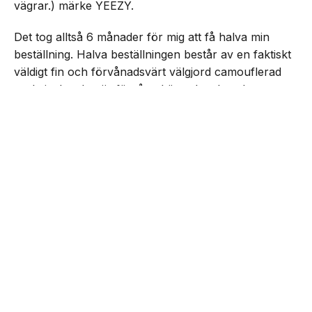
vägrar.) märke YEEZY.
Det tog alltså 6 månader för mig att få halva min
beställning. Halva beställningen består av en faktiskt
väldigt fin och förvånadsvärt välgjord camouflerad
parkajacka. Jag är förvånad över hur bra den
NEXT UP
faktiskt känns. För jag hade helt ärligt jävligt låga
Rasmus recenserar YEEZY
förväntningar, jag är faktiskt chockad över att jag ens
fick en jacka levererad. Men, i sin helhet så ger jag
den ändå ett helt klart godkänt betyg. Den får mig att
känna mig som att jag är från New York och bara
hänger med Juelz Santana, Jim Jones och resten av
gänget i The Diplomats. En känsla jag inte tackar nej
till.
Den andra halvan av min beställning fick jag för
några dagar sen ett bekräftelsemejl om att den blivit
skickad. Alltså ungefär 7 hela månader efter