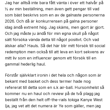
Jag har alltså inte bara fått vänta i över ett halvår på
½ av min beställning, men även gett pengar till vad
som bäst beskrivs som en av de galnaste personerna
2026. Och då är konkurrensen på galna personer
idag ändå extremt hög. Jag skäms, men gjort är gjort.
Och jag måste ju ändå för min egna skull på något
sätt försöka vända detta till något positivt. Och vad
älskar alla? Hauls. Så det här blir mitt försök till social
redemption men också till att leva en kort sekvens av
mitt liv som en influencer genom ett försök till en
gammal hederlig haul.
Förstår självklart ironin i det hela och någon som är
bekant med basket och dess termer hade nog
refererat till detta som en s.k air-ball. Hursomhelst så
kommer nu en haul och review på de två plagg jag
beställt från den helt off-the-rails tokiga Kanye West
(ja, jag vet att det numera är Ye som gäller, men jag