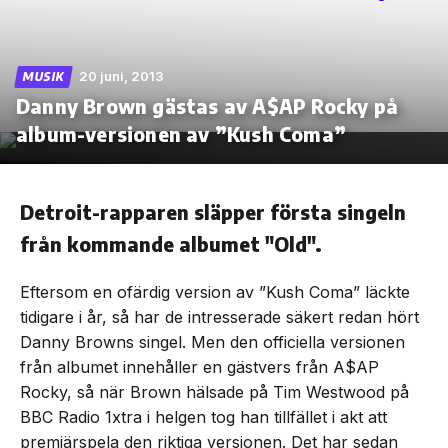
20 juni, 2013
MUSIK
Danny Brown gästas av A$AP Rocky på
Skip
to
album-versionen av ”Kush Coma”
the
content
Detroit-rapparen släpper första singeln
från kommande albumet "Old".
Eftersom en ofärdig version av ”Kush Coma” läckte
tidigare i år, så har de intresserade säkert redan hört
Danny Browns singel. Men den officiella versionen
från albumet innehåller en gästvers från A$AP
Rocky, så när Brown hälsade på Tim Westwood på
BBC Radio 1xtra i helgen tog han tillfället i akt att
premiärspela den riktiga versionen. Det har sedan