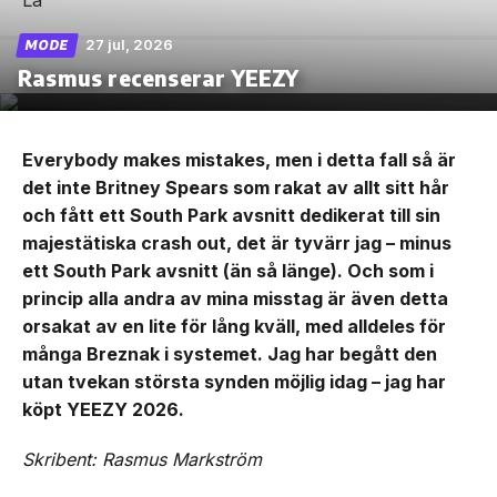
27 jul, 2026
MODE
Rasmus recenserar YEEZY
Everybody makes mistakes, men i detta fall så är
det inte Britney Spears som rakat av allt sitt hår
och fått ett South Park avsnitt dedikerat till sin
majestätiska crash out, det är tyvärr jag – minus
ett South Park avsnitt (än så länge). Och som i
princip alla andra av mina misstag är även detta
orsakat av en lite för lång kväll, med alldeles för
många Breznak i systemet. Jag har begått den
utan tvekan största synden möjlig idag – jag har
köpt YEEZY 2026.
Skribent: Rasmus Markström