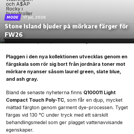
17 jul, 2026
MODE
Stone Island bjuder på mörkare färger för
FW26
Plaggen i den nya kollektionen utvecklas genom en
färgskala som rör sig bort från jordnära toner mot
mörkare nyanser såsom laurel green, slate blue,
and ash gray.
Bland de senaste nyheterna finns
Q100011 Light
Compact Touch Poly-TC
, som får en djup, mycket
mättad färgton genom garment dye-processen. Tyget
färgas vid 130 °C under tryck med ett särskilt
behandlingsmedel som ger plagget vattenavvisande
egenskaper.